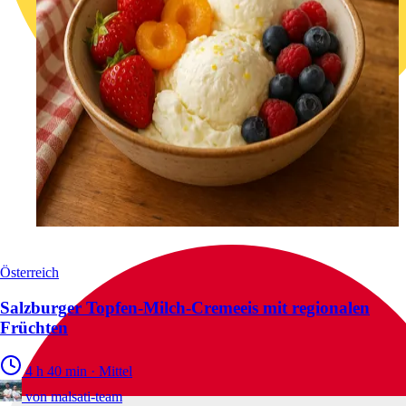
Österreich
Salzburger Topfen-Milch-Cremeeis mit regionalen
Früchten
4 h 40 min
·
Mittel
von
malsati-team