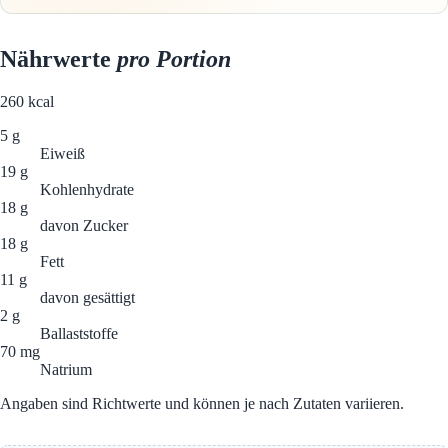
Nährwerte
pro Portion
260
kcal
5 g
Eiweiß
19 g
Kohlenhydrate
18 g
davon Zucker
18 g
Fett
11 g
davon gesättigt
2 g
Ballaststoffe
70 mg
Natrium
Angaben sind Richtwerte und können je nach Zutaten variieren.