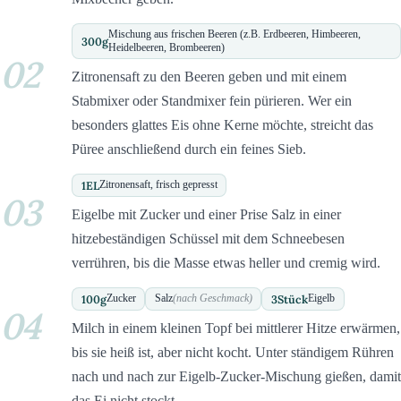
Mischung aus frischen Beeren (z.B. Erdbeeren, Himbeeren,
300
g
Heidelbeeren, Brombeeren)
02
Zitronensaft zu den Beeren geben und mit einem
Stabmixer oder Standmixer fein pürieren. Wer ein
besonders glattes Eis ohne Kerne möchte, streicht das
Püree anschließend durch ein feines Sieb.
1
EL
Zitronensaft, frisch gepresst
03
Eigelbe mit Zucker und einer Prise Salz in einer
hitzebeständigen Schüssel mit dem Schneebesen
verrühren, bis die Masse etwas heller und cremig wird.
100
g
3
Stück
Zucker
Salz
(nach Geschmack)
Eigelb
04
Milch in einem kleinen Topf bei mittlerer Hitze erwärmen,
bis sie heiß ist, aber nicht kocht. Unter ständigem Rühren
nach und nach zur Eigelb-Zucker-Mischung gießen, damit
das Ei nicht stockt.