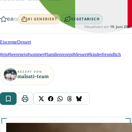
0.0
(0)
KI GENERIERT
VEGETARISCH
Aktualisiert am
19. Juni 2026
Eiscreme
Dessert
#eis
#beereneis
#sommer
#familienrezept
#dessert
#kinderfreundlich
REZEPT VON
malsati-team