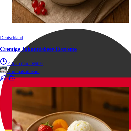
Deutschland
Cremige Johannisbeer-Eiscreme
4 h 35 min
·
Mittel
von
malsati-team