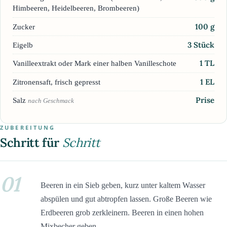
Himbeeren, Heidelbeeren, Brombeeren)
100
g
Zucker
3
Stück
Eigelb
1
TL
Vanilleextrakt oder Mark einer halben Vanilleschote
1
EL
Zitronensaft, frisch gepresst
Prise
Salz
nach Geschmack
ZUBEREITUNG
Schritt für
Schritt
01
Beeren in ein Sieb geben, kurz unter kaltem Wasser
abspülen und gut abtropfen lassen. Große Beeren wie
Erdbeeren grob zerkleinern. Beeren in einen hohen
Mixbecher geben.