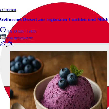
Österreich
Gefrorenes Dessert aus regionalen Früchten und Milch
4 h 30 min
·
Leicht
von
malsati-team