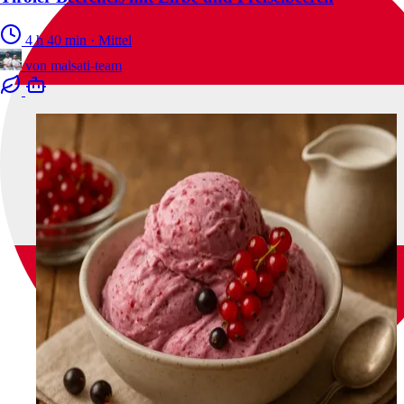
4 h 40 min
·
Mittel
von
malsati-team