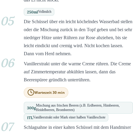
250
ml
Vollmilch
05
Die Schüssel über ein leicht köchelndes Wasserbad stellen
oder die Mischung zurück in den Topf geben und bei sehr
niedriger Hitze unter Rühren zur Rose abziehen, bis sie
leicht eindickt und cremig wird. Nicht kochen lassen.
Dann vom Herd nehmen.
06
Vanilleextrakt unter die warme Creme rühren. Die Creme
auf Zimmertemperatur abkühlen lassen, dann das
Beerenpüree gründlich unterrühren.
Wartezeit 30 min
Mischung aus frischen Beeren (z.B. Erdbeeren, Himbeeren,
300
g
Heidelbeeren, Brombeeren)
1
TL
Vanilleextrakt oder Mark einer halben Vanilleschote
07
Schlagsahne in einer kalten Schüssel mit dem Handmixer