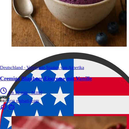
Deutschland · Vereinigte Staaten von Amerika
Cremige Blaubeer-Eiscreme mit Vanille
4 h 30 min
·
Mittel
von
malsati-team