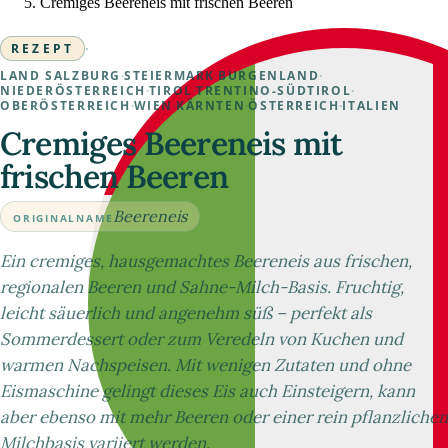
Cremiges Beereneis mit frischen Beeren
REZEPT
·
LAND SALZBURG
·
STEIERMARK
·
BURGENLAND
·
NIEDERÖSTERREICH
·
TIROL
·
TRENTINO-SÜDTIROL
·
OBERÖSTERREICH
·
WIEN
·
KÄRNTEN
·
ÖSTERREICH
·
ITALIEN
Cremiges Beereneis mit
frischen Beeren
Beereneis
ORIGINALNAME
Ein cremiges, hausgemachtes Beereneis aus frischen,
regionalen Beeren und Sahne-Milch-Basis. Fruchtig,
leicht säuerlich und angenehm süß – perfekt als
Sommerdessert oder zum Veredeln von Kuchen und
warmen Nachspeisen. Mit wenigen Zutaten und ohne
Eismaschine gelingt dieses Eis auch Einsteigern, kann
aber ebenso mit mehr Beeren oder einer rein pflanzlichen
Milchbasis variiert werden.