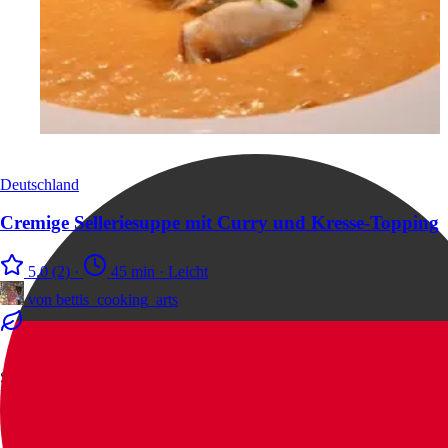
Deutschland
Cremige Selleriesuppe mit Curry und Kresse-Topping
5.0
(2)
·
45 min
·
Leicht
von
bettis_cooking_arts
Sag Hallo
Hier findest du uns