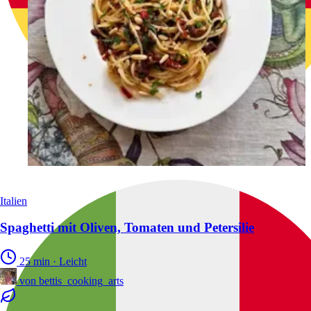
Italien
Spaghetti mit Oliven, Tomaten und Petersilie
25 min
·
Leicht
von
bettis_cooking_arts