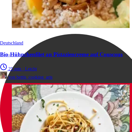
Deutschland
Bio-Hühnchenfilet an Pistaziencreme auf Couscous
25 min
·
Leicht
von
bettis_cooking_arts