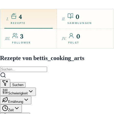
4
0
I.
II.
REZEPTE
SAMMLUNGEN
3
0
III.
IV.
FOLLOWER
FOLGT
Rezepte von bettis_cooking_arts
Suchen
Schwierigkeit
Ernährung
Zeit