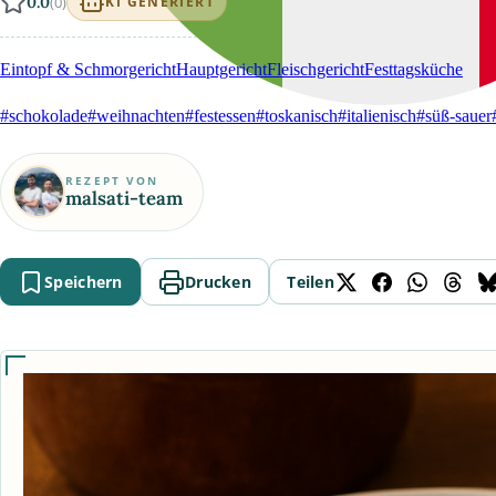
0.0
(0)
KI GENERIERT
Eintopf & Schmorgericht
Hauptgericht
Fleischgericht
Festtagsküche
#schokolade
#weihnachten
#festessen
#toskanisch
#italienisch
#süß-sauer
REZEPT VON
malsati-team
Speichern
Drucken
Teilen