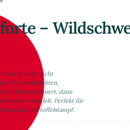
ce
eforte – Wildschw
hwein in einer dicht
mit Trockenfrüchten,
st in Wein mariniert, dann
hokolade veredelt. Perfekt für
lenta oder Kartoffelstampf.