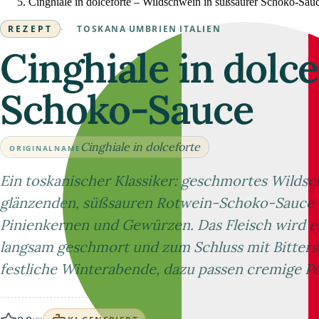
Cinghiale in dolceforte – Wildschwein in süßsaurer Schoko-Sau
REZEPT
·
TOSKANA
·
UMBRIEN
·
ITALIEN
Cinghiale in dolc
Schoko-Sauce
Cinghiale in dolceforte
ORIGINALNAME
Ein toskanischer Klassiker: geschmortes Wildsc
glänzenden, süßsauren Rotwein-Schoko-Sauce 
Pinienkernen und Gewürzen. Das Fleisch wird er
langsam geschmort und zum Schluss mit Bittersc
festliche Winterabende, dazu passen cremige Po