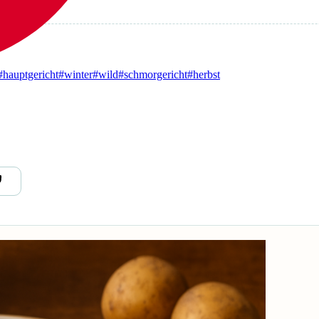
#hauptgericht
#winter
#wild
#schmorgericht
#herbst