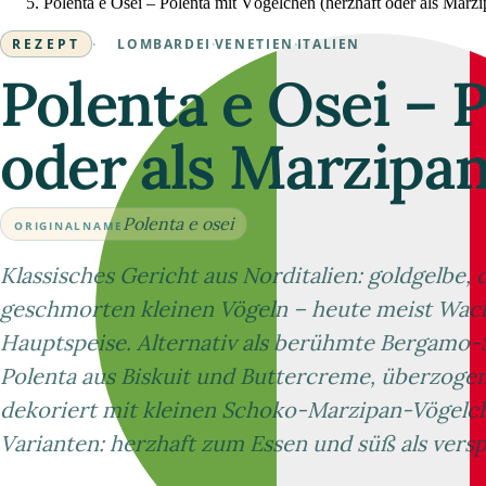
Polenta e Osei – Polenta mit Vögelchen (herzhaft oder als Marzi
REZEPT
·
LOMBARDEI
·
VENETIEN
·
ITALIEN
Polenta e Osei – 
oder als Marzipa
Polenta e osei
ORIGINALNAME
Klassisches Gericht aus Norditalien: goldgelbe,
geschmorten kleinen Vögeln – heute meist Wacht
Hauptspeise. Alternativ als berühmte Bergamo-S
Polenta aus Biskuit und Buttercreme, überzoge
dekoriert mit kleinen Schoko-Marzipan-Vögelch
Varianten: herzhaft zum Essen und süß als versp