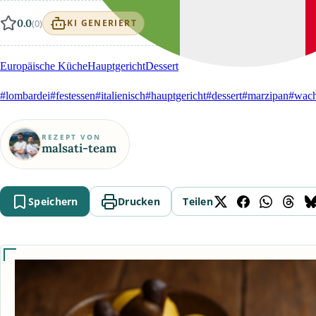
0.0
(0)
KI GENERIERT
Europäische Küche
Hauptgericht
Dessert
#lombardei
#festessen
#italienisch
#hauptgericht
#dessert
#marzipan
#wach
REZEPT VON
malsati-team
Speichern
Drucken
Teilen