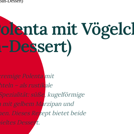
pan-Dessert)
Polenta mit Vögelc
n-Dessert)
 cremige Polenta mit
eln – als rustikale
pezialität: süße, kugelförmige
n mit gelbem Marzipan und
en. Dieses Rezept bietet beide
ieltes Dessert.