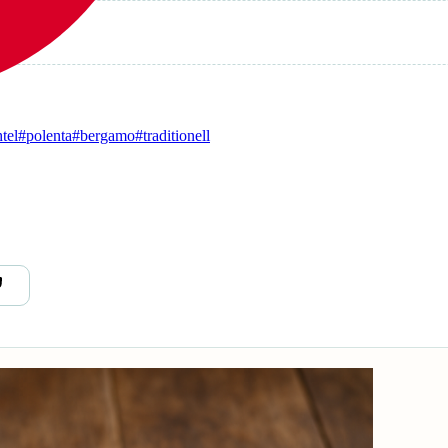
tel
#polenta
#bergamo
#traditionell