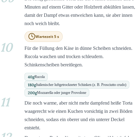
Minuten auf einem Gitter oder Holzbrett abkühlen lassen,
damit der Dampf etwas entweichen kann, sie aber innen
noch weich bleibt.
Wartezeit 5 s
10
Für die Füllung den Käse in dünne Scheiben schneiden.
Rucola waschen und trocken schleudern.
Schinkenscheiben bereitlegen.
40
g
Rucola
180
g
Italienischer luftgetrockneter Schinken (z. B. Prosciutto crudo)
200
g
Mozzarella oder junger Provolone
11
Die noch warme, aber nicht mehr dampfend heiße Torta
waagerecht wie einen Kuchen vorsichtig in zwei Böden
schneiden, sodass ein oberer und ein unterer Deckel
entsteht.