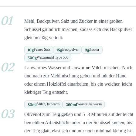
01
Mehl, Backpulver, Salz und Zucker in einer großen
Schüssel gründlich mischen, sodass sich das Backpulver
gleichmäßig verteilt.
10
g
15
g
3
g
Feines Salz
Backpulver
Zucker
500
g
Weizenmehl Type 550
02
Lauwarmes Wasser und lauwarme Milch mischen. Nach
und nach zur Mehlmischung geben und mit der Hand
oder einem Holzlöffel einarbeiten, bis ein weicher, leicht
klebriger Teig entsteht.
80
ml
260
ml
Milch, lauwarm
Wasser, lauwarm
03
Olivenöl zum Teig geben und 5–8 Minuten auf der leicht
bemehlten Arbeitsfläche oder in der Schüssel kneten, bis
der Teig glatt, elastisch und nur noch minimal klebrig ist.