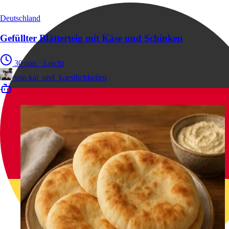
Deutschland
Gefüllter Blätterteig mit Käse und Schinken
30 min
·
Leicht
von
kai_und_koestlichkeiten