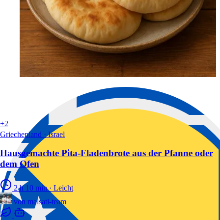
+2
Griechenland · Israel
Hausgemachte Pita-Fladenbrote aus der Pfanne oder
dem Ofen
2 h 10 min
·
Leicht
von
malsati-team