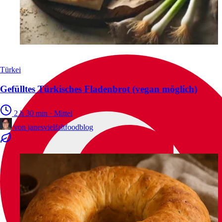
Türkei
Gefülltes Türkisches Fladenbrot (vegan möglich)
2 h 30 min
·
Mittel
von
janesvielfaltfoodblog