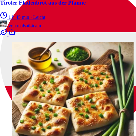
Tiroler Fladenbrot aus der Pfanne
1 h 45 min
·
Leicht
von
malsati-team