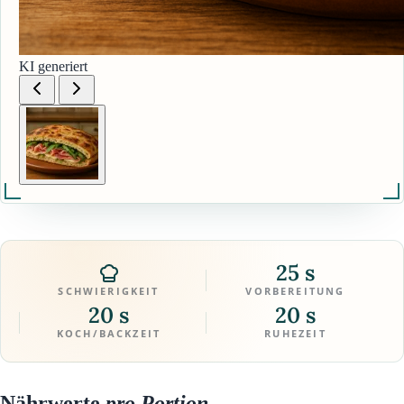
KI generiert
25 s
SCHWIERIGKEIT
VORBEREITUNG
20 s
20 s
KOCH/BACKZEIT
RUHEZEIT
Nährwerte
pro Portion