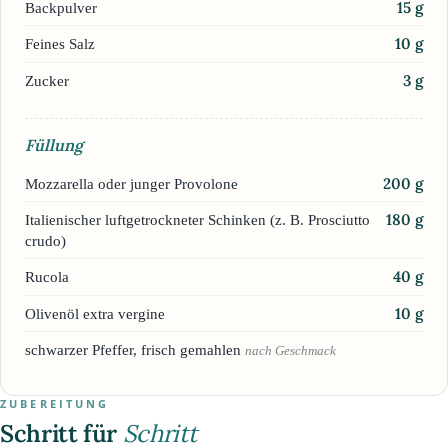
15
g
Backpulver
10
g
Feines Salz
3
g
Zucker
Füllung
200
g
Mozzarella oder junger Provolone
180
g
Italienischer luftgetrockneter Schinken (z. B. Prosciutto
crudo)
40
g
Rucola
10
g
Olivenöl extra vergine
schwarzer Pfeffer, frisch gemahlen
nach Geschmack
ZUBEREITUNG
Schritt für
Schritt