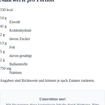
330
kcal
14 g
Eiweiß
41 g
Kohlenhydrate
2 g
davon Zucker
13 g
Fett
5 g
davon gesättigt
2 g
Ballaststoffe
750 mg
Natrium
Angaben sind Richtwerte und können je nach Zutaten variieren.
Unterstütze uns!
Wir finanzieren diese kostenlosen Inhalte durch Werbung. Bitte