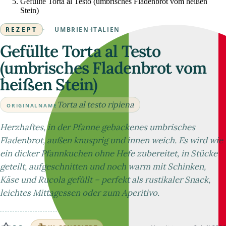
Gefüllte Torta al Testo (umbrisches Fladenbrot vom heißen
Stein)
REZEPT
·
UMBRIEN
·
ITALIEN
Gefüllte Torta al Testo
(umbrisches Fladenbrot vom
heißen Stein)
Torta al testo ripiena
ORIGINALNAME
Herzhaftes, in der Pfanne gebackenes umbrisches
Fladenbrot, außen knusprig und innen weich. Es wird wie
ein dicker Pfannkuchen ohne Hefe zubereitet, in Stücke
geteilt, aufgeschnitten und noch warm mit Schinken,
Käse und Rucola gefüllt – perfekt als rustikaler Snack,
leichtes Mittagessen oder zum Aperitivo.