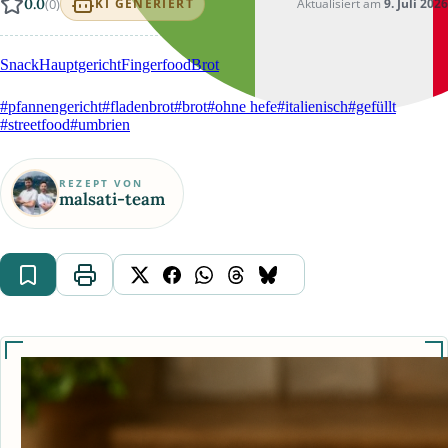
0.0
(0)
Aktualisiert am
9. Juli 2026
KI GENERIERT
Snack
Hauptgericht
Fingerfood
Brot
#pfannengericht
#fladenbrot
#brot
#ohne hefe
#italienisch
#gefüllt
#streetfood
#umbrien
REZEPT VON
malsati-team