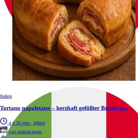
Italien
Tortano napoletano – herzhaft gefüllter Brotkranz
4 h 20 min
·
Mittel
von
malsati-team