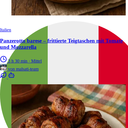
Italien
Panzerotto barese – frittierte Teigtaschen mit Tomate
und Mozzarella
3 h 30 min
·
Mittel
von
malsati-team