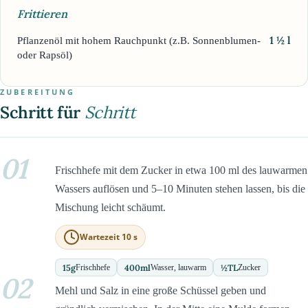
Frittieren
1 ½
l
Pflanzenöl mit hohem Rauchpunkt (z.B. Sonnenblumen-
oder Rapsöl)
ZUBEREITUNG
Schritt für
Schritt
01
Frischhefe mit dem Zucker in etwa 100 ml des lauwarmen
Wassers auflösen und 5–10 Minuten stehen lassen, bis die
Mischung leicht schäumt.
Wartezeit 10 s
15
g
400
ml
½
TL
Frischhefe
Wasser, lauwarm
Zucker
02
Mehl und Salz in eine große Schüssel geben und