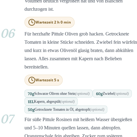
Volumen deutlich vergrößert hat und von Bläschen
durchzogen ist.
Wartezeit 2 h 0 min
06
Für herzhafte Pittule Oliven grob hacken. Getrocknete
Tomaten in kleine Stücke schneiden. Zwiebel fein würfeln
und kurz in etwas Olivenöl glasig braten, dann abkühlen
lassen. Alles zusammen mit Kapern nach Belieben
bereitstellen.
Wartezeit 5 s
70
g
60
g
Schwarze Oliven ohne Stein
(optional)
Zwiebel
(optional)
1
EL
Kapern, abgespült
(optional)
50
g
Getrocknete Tomaten in Öl, abgetropft
(optional)
07
Für süße Pittule Rosinen mit heißem Wasser übergießen
und 5–10 Minuten quellen lassen, dann abtropfen.
Orangenschale fein abreiben. Zucker zum späteren