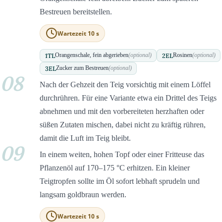
Bestreuen bereitstellen.
Wartezeit 10 s
1
TL
2
EL
Orangenschale, fein abgerieben
(optional)
Rosinen
(optional)
3
EL
Zucker zum Bestreuen
(optional)
08
Nach der Gehzeit den Teig vorsichtig mit einem Löffel
durchrühren. Für eine Variante etwa ein Drittel des Teigs
abnehmen und mit den vorbereiteten herzhaften oder
süßen Zutaten mischen, dabei nicht zu kräftig rühren,
damit die Luft im Teig bleibt.
09
In einem weiten, hohen Topf oder einer Fritteuse das
Pflanzenöl auf 170–175 °C erhitzen. Ein kleiner
Teigtropfen sollte im Öl sofort lebhaft sprudeln und
langsam goldbraun werden.
Wartezeit 10 s