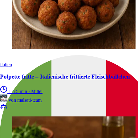
Italien
Polpette fritte – Italienische frittierte Fleischbällchen
1 h 5 min
·
Mittel
von
malsati-team