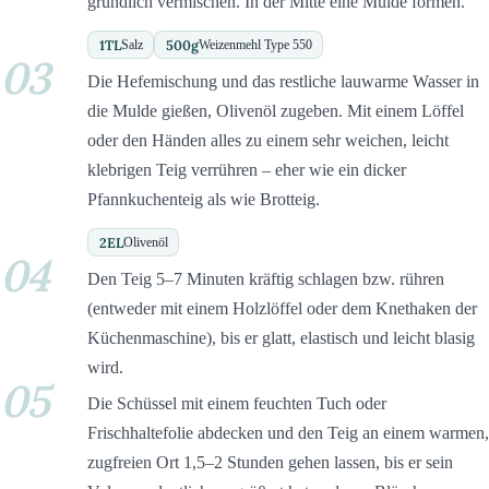
gründlich vermischen. In der Mitte eine Mulde formen.
1
TL
500
g
Salz
Weizenmehl Type 550
03
Die Hefemischung und das restliche lauwarme Wasser in
die Mulde gießen, Olivenöl zugeben. Mit einem Löffel
oder den Händen alles zu einem sehr weichen, leicht
klebrigen Teig verrühren – eher wie ein dicker
Pfannkuchenteig als wie Brotteig.
2
EL
Olivenöl
04
Den Teig 5–7 Minuten kräftig schlagen bzw. rühren
(entweder mit einem Holzlöffel oder dem Knethaken der
Küchenmaschine), bis er glatt, elastisch und leicht blasig
wird.
05
Die Schüssel mit einem feuchten Tuch oder
Frischhaltefolie abdecken und den Teig an einem warmen,
zugfreien Ort 1,5–2 Stunden gehen lassen, bis er sein