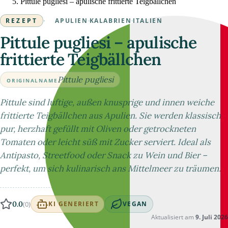
Pittule pugliesi – apulische frittierte Teigbällchen
REZEPT
·
APULIEN
·
KALABRIEN
·
ITALIEN
Pittule pugliesi – apulische
frittierte Teigbällchen
Pittule pugliesi
ORIGINALNAME
Pittule sind luftige, außen knusprige und innen weiche
frittierte Teigbällchen aus Apulien. Sie werden klassisch
pur, herzhaft gefüllt mit Oliven oder getrockneten
Tomaten oder leicht süß mit Zucker serviert. Ideal als
Antipasto, Streetfood oder Snack zu Wein und Bier –
perfekt, um sich kulinarisch ans Mittelmeer zu träumen.
0.0
(0)
KI GENERIERT
VEGAN
Aktualisiert am
9. Juli 2026