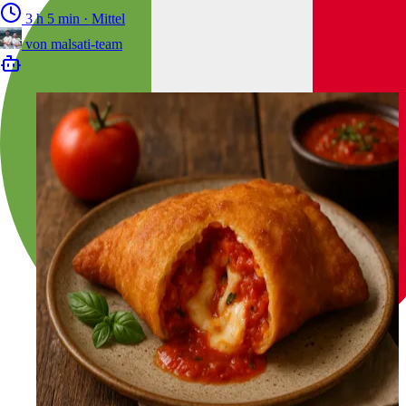
3 h 5 min
·
Mittel
von
malsati-team