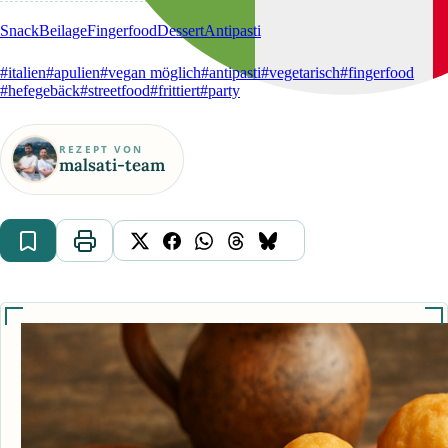
Snack
Beilage
Fingerfood
Dessert
Antipasti
#italien
#apulien
#vegan möglich
#antipasti
#vegetarisch
#fingerfood
#hefegebäck
#streetfood
#frittiert
#party
REZEPT VON
malsati-team