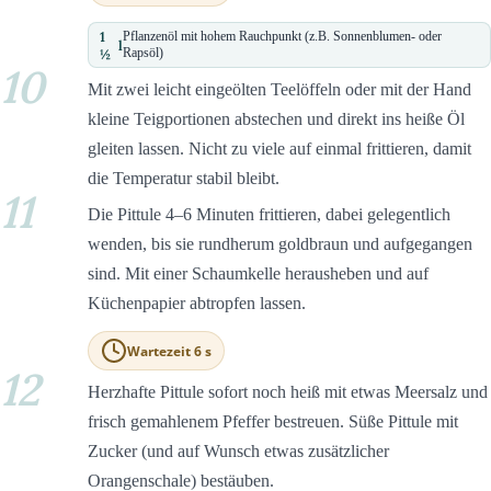
1
Pflanzenöl mit hohem Rauchpunkt (z.B. Sonnenblumen- oder
l
½
Rapsöl)
10
Mit zwei leicht eingeölten Teelöffeln oder mit der Hand
kleine Teigportionen abstechen und direkt ins heiße Öl
gleiten lassen. Nicht zu viele auf einmal frittieren, damit
die Temperatur stabil bleibt.
11
Die Pittule 4–6 Minuten frittieren, dabei gelegentlich
wenden, bis sie rundherum goldbraun und aufgegangen
sind. Mit einer Schaumkelle herausheben und auf
Küchenpapier abtropfen lassen.
Wartezeit 6 s
12
Herzhafte Pittule sofort noch heiß mit etwas Meersalz und
frisch gemahlenem Pfeffer bestreuen. Süße Pittule mit
Zucker (und auf Wunsch etwas zusätzlicher
Orangenschale) bestäuben.