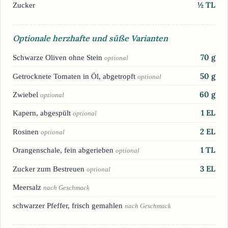
½
TL
Zucker
Optionale herzhafte und süße Varianten
70
g
Schwarze Oliven ohne Stein
optional
50
g
Getrocknete Tomaten in Öl, abgetropft
optional
60
g
Zwiebel
optional
1
EL
Kapern, abgespült
optional
2
EL
Rosinen
optional
1
TL
Orangenschale, fein abgerieben
optional
3
EL
Zucker zum Bestreuen
optional
Meersalz
nach Geschmack
schwarzer Pfeffer, frisch gemahlen
nach Geschmack