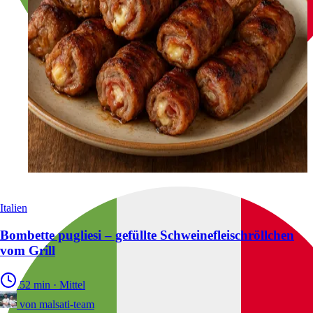
Italien
Bombette pugliesi – gefüllte Schweinefleischröllchen
vom Grill
52 min
·
Mittel
von
malsati-team