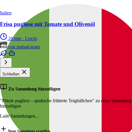
Italien
Frisa pugliese mit Tomate und Olivenöl
20 min
·
Leicht
von
malsati-team
Schließen
Zu Sammlung hinzufügen
"Pittule pugliesi – apulische frittierte Teigbällchen" zu einer Sammlung
hinzufügen
Lade Sammlungen...
Neue Sammlung erstellen