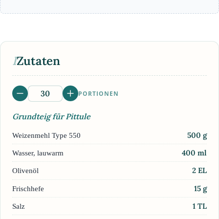
I
Zutaten
PORTIONEN
Grundteig für Pittule
500
g
Weizenmehl Type 550
400
ml
Wasser, lauwarm
2
EL
Olivenöl
15
g
Frischhefe
1
TL
Salz