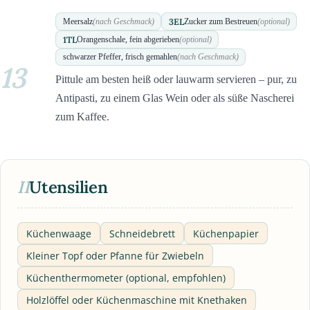
3
EL
Meersalz
(nach Geschmack)
Zucker zum Bestreuen
(optional)
1
TL
Orangenschale, fein abgerieben
(optional)
schwarzer Pfeffer, frisch gemahlen
(nach Geschmack)
13
Pittule am besten heiß oder lauwarm servieren – pur, zu
Antipasti, zu einem Glas Wein oder als süße Nascherei
zum Kaffee.
II
Utensilien
Küchenwaage
Schneidebrett
Küchenpapier
Kleiner Topf oder Pfanne für Zwiebeln
Küchenthermometer (optional, empfohlen)
Holzlöffel oder Küchenmaschine mit Knethaken