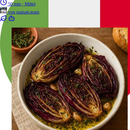
50 min
·
Mittel
von
malsati-team