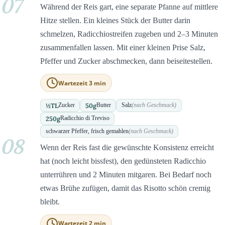
07
Während der Reis gart, eine separate Pfanne auf mittlere
Hitze stellen. Ein kleines Stück der Butter darin
schmelzen, Radicchiostreifen zugeben und 2–3 Minuten
zusammenfallen lassen. Mit einer kleinen Prise Salz,
Pfeffer und Zucker abschmecken, dann beiseitestellen.
Wartezeit 3 min
½
TL
50
g
Zucker
Butter
Salz
(nach Geschmack)
250
g
Radicchio di Treviso
schwarzer Pfeffer, frisch gemahlen
(nach Geschmack)
08
Wenn der Reis fast die gewünschte Konsistenz erreicht
hat (noch leicht bissfest), den gedünsteten Radicchio
unterrühren und 2 Minuten mitgaren. Bei Bedarf noch
etwas Brühe zufügen, damit das Risotto schön cremig
bleibt.
Wartezeit 2 min