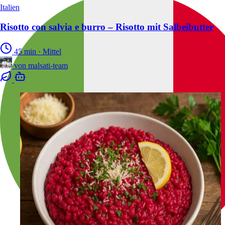
Italien
Risotto con salvia e burro – Risotto mit Salbeibutter
45 min
·
Mittel
von
malsati-team