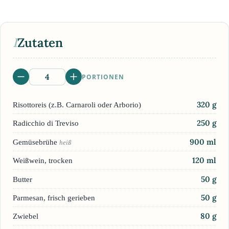
I
Zutaten
PORTIONEN
320
g
Risottoreis (z.B. Carnaroli oder Arborio)
250
g
Radicchio di Treviso
900
ml
Gemüsebrühe
heiß
120
ml
Weißwein, trocken
50
g
Butter
50
g
Parmesan, frisch gerieben
80
g
Zwiebel