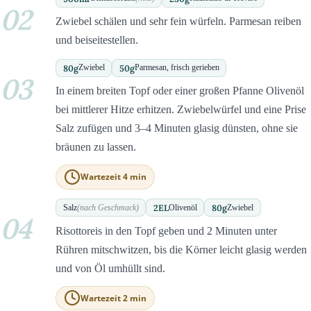
02
Zwiebel schälen und sehr fein würfeln. Parmesan reiben
und beiseitestellen.
80
g
50
g
Zwiebel
Parmesan, frisch gerieben
03
In einem breiten Topf oder einer großen Pfanne Olivenöl
bei mittlerer Hitze erhitzen. Zwiebelwürfel und eine Prise
Salz zufügen und 3–4 Minuten glasig dünsten, ohne sie
bräunen zu lassen.
Wartezeit 4 min
2
EL
80
g
Salz
(nach Geschmack)
Olivenöl
Zwiebel
04
Risottoreis in den Topf geben und 2 Minuten unter
Rühren mitschwitzen, bis die Körner leicht glasig werden
und von Öl umhüllt sind.
Wartezeit 2 min