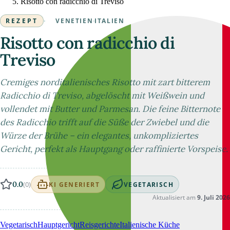
Risotto con radicchio di Treviso
REZEPT
·
VENETIEN
·
ITALIEN
Risotto con radicchio di
Treviso
Cremiges norditalienisches Risotto mit zart bitterem
Radicchio di Treviso, abgelöscht mit Weißwein und
vollendet mit Butter und Parmesan. Die feine Bitternote
des Radicchio trifft auf die Süße der Zwiebel und die
Würze der Brühe – ein elegantes, unkompliziertes
Gericht, perfekt als Hauptgang oder raffinierte Vorspeise.
0.0
(0)
KI GENERIERT
VEGETARISCH
Aktualisiert am
9. Juli 2026
Vegetarisch
Hauptgericht
Reisgerichte
Italienische Küche