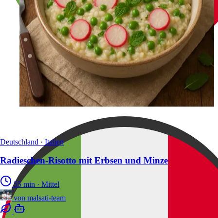
Deutschland · Italien
Radieschen-Risotto mit Erbsen und Minze
55 min
·
Mittel
von
malsati-team