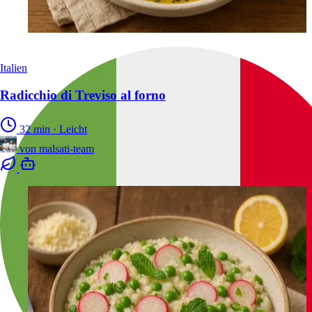
Italien
Radicchio di Treviso al forno
32 min
·
Leicht
von
malsati-team