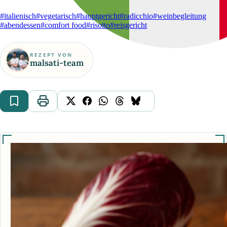
#italienisch
#vegetarisch
#hauptgericht
#radicchio
#weinbegleitung
#abendessen
#comfort food
#risotto
#reisgericht
REZEPT VON
malsati-team