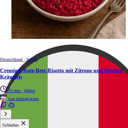
Deutschland · Italien
Cremiges Rote-Bete-Risotto mit Zitrone und frischen
Kräutern
55 min
·
Mittel
von
malsati-team
Schließen