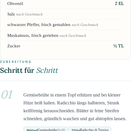
2
EL
Olivenöl
Salz
nach Geschmack
schwarzer Pfeffer, frisch gemahlen
nach Geschmack
Muskatnuss, frisch gerieben
nach Geschmack
½
TL
Zucker
ZUBEREITUNG
Schritt für
Schritt
01
Gemüsebrühe in einem Topf erhitzen und bei kleiner
Hitze heiß halten. Radicchio längs halbieren, Strunk
keilförmig herausschneiden. Blätter in feine Streifen
schneiden, gründlich waschen und gut abtropfen lassen.
900
ml
250
g
Gemüsebrühe
(heiß)
Radicchio di Treviso