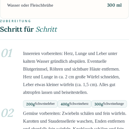
300
ml
Wasser oder Fleischbrühe
ZUBEREITUNG
Schritt für
Schritt
01
Innereien vorbereiten: Herz, Lunge und Leber unter
kaltem Wasser gründlich abspülen. Eventuelle
Blutgerinnsel, Röhren und sichtbare Häute entfernen.
Herz und Lunge in ca. 2 cm große Würfel schneiden,
Leber etwas kleiner würfeln (ca. 1,5 cm). Alles gut
abtropfen lassen und beiseitestellen.
200
g
400
g
300
g
Schweineleber
Schweineherz
Schweinelunge
02
Gemüse vorbereiten: Zwiebeln schälen und fein würfeln.
Karotten und Staudensellerie waschen, Enden entfernen
und ebenfalls fein würfeln. Knoblauch schälen und fein