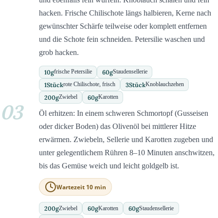
hacken. Frische Chilischote längs halbieren, Kerne nach
gewünschter Schärfe teilweise oder komplett entfernen
und die Schote fein schneiden. Petersilie waschen und
grob hacken.
10
g
60
g
frische Petersilie
Staudensellerie
1
Stück
3
Stück
rote Chilischote, frisch
Knoblauchzehen
200
g
60
g
Zwiebel
Karotten
03
Öl erhitzen: In einem schweren Schmortopf (Gusseisen
oder dicker Boden) das Olivenöl bei mittlerer Hitze
erwärmen. Zwiebeln, Sellerie und Karotten zugeben und
unter gelegentlichem Rühren 8–10 Minuten anschwitzen,
bis das Gemüse weich und leicht goldgelb ist.
Wartezeit 10 min
200
g
60
g
60
g
Zwiebel
Karotten
Staudensellerie