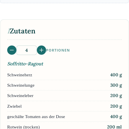
I
Zutaten
PORTIONEN
Soffritto-Ragout
400
g
Schweineherz
300
g
Schweinelunge
200
g
Schweineleber
200
g
Zwiebel
400
g
geschälte Tomaten aus der Dose
200
ml
Rotwein (trocken)