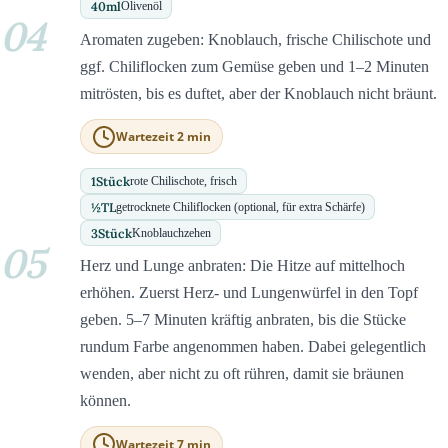
40
ml
Olivenöl
04
Aromaten zugeben: Knoblauch, frische Chilischote und
ggf. Chiliflocken zum Gemüse geben und 1–2 Minuten
mitrösten, bis es duftet, aber der Knoblauch nicht bräunt.
Wartezeit 2 min
1
Stück
rote Chilischote, frisch
½
TL
getrocknete Chiliflocken (optional, für extra Schärfe)
3
Stück
Knoblauchzehen
05
Herz und Lunge anbraten: Die Hitze auf mittelhoch
erhöhen. Zuerst Herz- und Lungenwürfel in den Topf
geben. 5–7 Minuten kräftig anbraten, bis die Stücke
rundum Farbe angenommen haben. Dabei gelegentlich
wenden, aber nicht zu oft rühren, damit sie bräunen
können.
Wartezeit 7 min