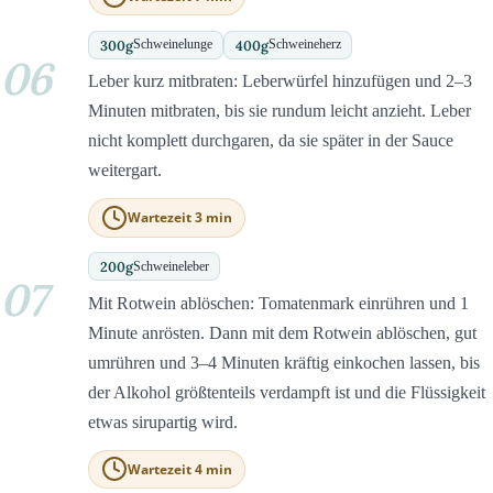
300
g
400
g
Schweinelunge
Schweineherz
06
Leber kurz mitbraten: Leberwürfel hinzufügen und 2–3
Minuten mitbraten, bis sie rundum leicht anzieht. Leber
nicht komplett durchgaren, da sie später in der Sauce
weitergart.
Wartezeit 3 min
200
g
Schweineleber
07
Mit Rotwein ablöschen: Tomatenmark einrühren und 1
Minute anrösten. Dann mit dem Rotwein ablöschen, gut
umrühren und 3–4 Minuten kräftig einkochen lassen, bis
der Alkohol größtenteils verdampft ist und die Flüssigkeit
etwas sirupartig wird.
Wartezeit 4 min