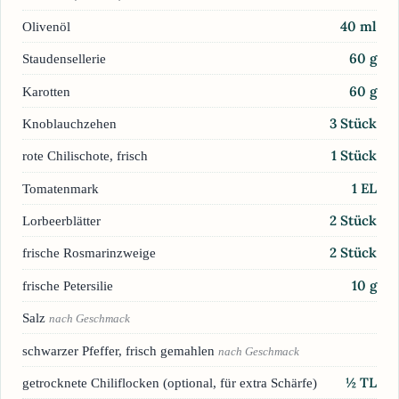
40
ml
Olivenöl
60
g
Staudensellerie
60
g
Karotten
3
Stück
Knoblauchzehen
1
Stück
rote Chilischote, frisch
1
EL
Tomatenmark
2
Stück
Lorbeerblätter
2
Stück
frische Rosmarinzweige
10
g
frische Petersilie
Salz
nach Geschmack
schwarzer Pfeffer, frisch gemahlen
nach Geschmack
½
TL
getrocknete Chiliflocken (optional, für extra Schärfe)