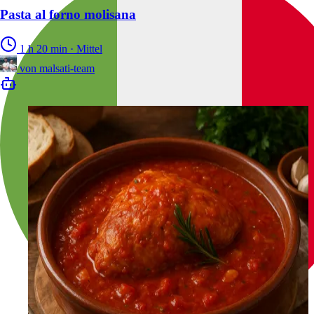
Pasta al forno molisana
1 h 20 min
·
Mittel
von
malsati-team