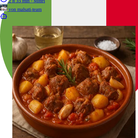
2 h 35 min
·
Mittel
von
malsati-team