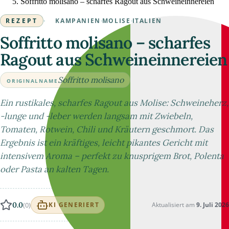
Soffritto molisano – scharfes Ragout aus Schweineinnereien
REZEPT
·
KAMPANIEN
·
MOLISE
·
ITALIEN
Soffritto molisano – scharfes
Ragout aus Schweineinnereien
Soffritto molisano
ORIGINALNAME
Ein rustikales, scharfes Ragout aus Molise: Schweineherz,
-lunge und -leber werden langsam mit Zwiebeln,
Tomaten, Rotwein, Chili und Kräutern geschmort. Das
Ergebnis ist ein kräftiges, leicht pikantes Gericht mit
intensivem Aroma – perfekt zu knusprigem Brot, Polenta
oder Pasta an kalten Tagen.
0.0
(0)
Aktualisiert am
9. Juli 2026
KI GENERIERT