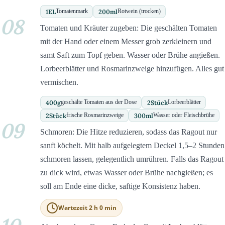
1
EL
200
ml
Tomatenmark
Rotwein (trocken)
08
Tomaten und Kräuter zugeben: Die geschälten Tomaten
mit der Hand oder einem Messer grob zerkleinern und
samt Saft zum Topf geben. Wasser oder Brühe angießen.
Lorbeerblätter und Rosmarinzweige hinzufügen. Alles gut
vermischen.
400
g
2
Stück
geschälte Tomaten aus der Dose
Lorbeerblätter
2
Stück
300
ml
frische Rosmarinzweige
Wasser oder Fleischbrühe
09
Schmoren: Die Hitze reduzieren, sodass das Ragout nur
sanft köchelt. Mit halb aufgelegtem Deckel 1,5–2 Stunden
schmoren lassen, gelegentlich umrühren. Falls das Ragout
zu dick wird, etwas Wasser oder Brühe nachgießen; es
soll am Ende eine dicke, saftige Konsistenz haben.
Wartezeit 2 h 0 min