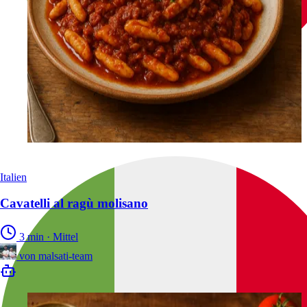
Italien
Cavatelli al ragù molisano
3 min
·
Mittel
von
malsati-team