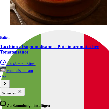
Italien
Tacchino al sugo molisano – Pute in aromatischer
Tomatensauce
1 h 45 min
·
Mittel
von
malsati-team
Schließen
Zu Sammlung hinzufügen