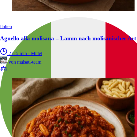
Italien
Agnello alla molisana – Lamm nach molisanischer Art
2 h 5 min
·
Mittel
von
malsati-team