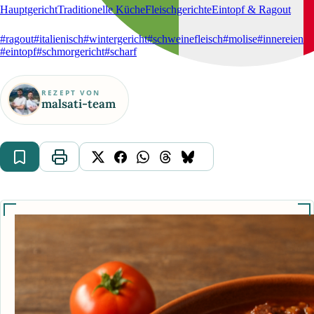
Hauptgericht
Traditionelle Küche
Fleischgerichte
Eintopf & Ragout
#ragout
#italienisch
#wintergericht
#schweinefleisch
#molise
#innereien
#eintopf
#schmorgericht
#scharf
REZEPT VON
malsati-team