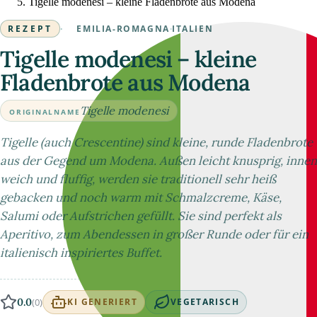
Tigelle modenesi – kleine Fladenbrote aus Modena
REZEPT
·
EMILIA-ROMAGNA
·
ITALIEN
Tigelle modenesi – kleine
Fladenbrote aus Modena
Tigelle modenesi
ORIGINALNAME
Tigelle (auch Crescentine) sind kleine, runde Fladenbrote
aus der Gegend um Modena. Außen leicht knusprig, innen
weich und fluffig, werden sie traditionell sehr heiß
gebacken und noch warm mit Schmalzcreme, Käse,
Salumi oder Aufstrichen gefüllt. Sie sind perfekt als
Aperitivo, zum Abendessen in großer Runde oder für ein
italienisch inspiriertes Buffet.
0.0
(0)
KI GENERIERT
VEGETARISCH