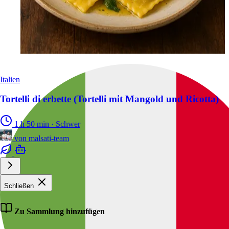
Italien
Tortelli di erbette (Tortelli mit Mangold und Ricotta)
1 h 50 min
·
Schwer
von
malsati-team
Schließen
Zu Sammlung hinzufügen