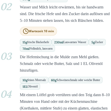
02
Wasser und Milch leicht erwärmen, bis sie handwarm
sind. Die frische Hefe und den Zucker darin auflösen und
5–10 Minuten stehen lassen, bis sich Bläschen bilden.
Wartezeit 10 min
15
g
230
ml
5
g
frische Bäckerhefe
Lauwarmes Wasser
Zucker
70
ml
Vollmilch, lauwarm
03
Die Hefemischung in die Mulde zum Mehl gießen.
Schmalz oder weiche Butter, Salz und 1 EL Olivenöl
hinzufügen.
10
g
60
g
feines Meersalz
Schweineschmalz oder weiche Butter
1
EL
Olivenöl
04
Mit einem Löffel grob verrühren und den Teig dann 8–10
Minuten von Hand oder mit der Küchenmaschine
(Knethaken, mittlere Stufe) zu einem glatten, elastischen