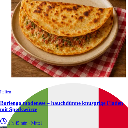
Italien
Borlengo modenese – hauchdünne knusprige Fladen
mit Speckwürze
1 h 45 min
·
Mittel