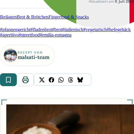
Aktualisiert am
9. Juli 2026
Beilagen
Brot & Brötchen
Fingerfood & Snacks
#pfannengericht
#fladenbrot
#brot
#italienisch
#vegetarisch
#hefegebäck
#aperitivo
#streetfood
#emilia-romagna
REZEPT VON
malsati-team