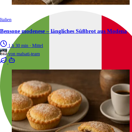
Italien
Bensone modenese – längliches Süßbrot aus Modena
1 h 30 min
·
Mittel
von
malsati-team