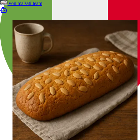
von
malsati-team