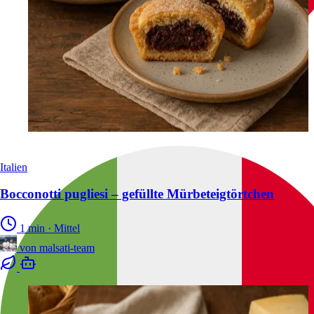
Italien
Bocconotti pugliesi – gefüllte Mürbeteigtörtchen
1 min
·
Mittel
von
malsati-team