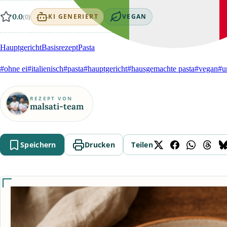
0.0
(0)
KI GENERIERT
VEGAN
Hauptgericht
Basisrezept
Pasta
#ohne ei
#italienisch
#pasta
#hauptgericht
#hausgemachte pasta
#vegan
#u
REZEPT VON
malsati-team
Speichern
Drucken
Teilen