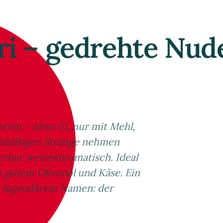
i – gedrehte Nude
rien – ohne Ei, nur mit Mehl,
gelmäßigen Stränge nehmen
rbar weizenaromatisch. Ideal
 gutem Olivenöl und Käse. Ein
it legendärem Namen: der