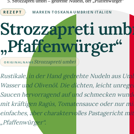
Strozzapreti umbri – gedrehte Nudeln, der „Pfaffenwürger“
REZEPT
·
MARKEN
·
TOSKANA
·
UMBRIEN
·
ITALIEN
Strozzapreti umbr
„Pfaffenwürger“
Strozzapreti umbri
ORIGINALNAME
Rustikale, in der Hand gedrehte Nudeln aus Umb
Wasser und Olivenöl. Die dichten, leicht unre
Saucen hervorragend auf und schmecken wunde
mit kräftigen Ragùs, Tomatensauce oder nur mit
einfaches, aber charaktervolles Pastagericht m
„Pfaffenwürger“.