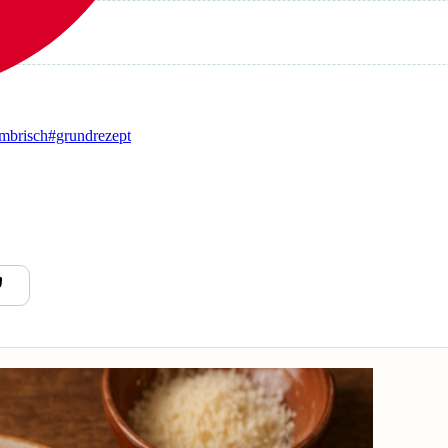
mbrisch
#grundrezept