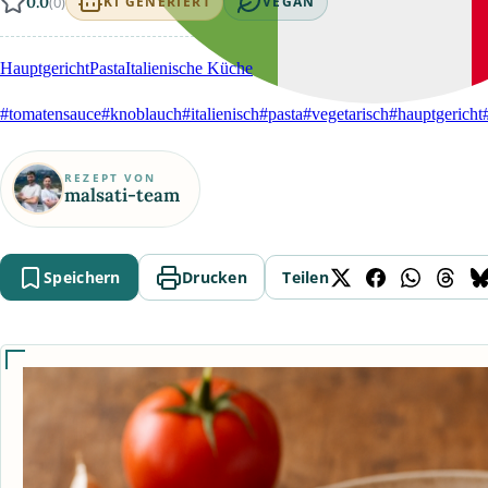
0.0
(0)
KI GENERIERT
VEGAN
Hauptgericht
Pasta
Italienische Küche
#tomatensauce
#knoblauch
#italienisch
#pasta
#vegetarisch
#hauptgericht
REZEPT VON
malsati-team
Speichern
Drucken
Teilen