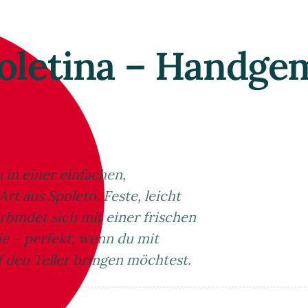
spoletina – Handg
 in einer einfachen,
 aus Spoleto. Feste, leicht
rbindet sich mit einer frischen
e – perfekt, wenn du mit
f den Teller bringen möchtest.