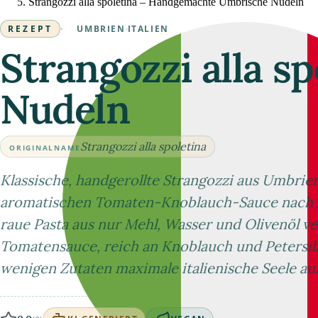
Strangozzi alla spoletina – Handgemachte Umbrische Nudeln
REZEPT
·
UMBRIEN
·
ITALIEN
Strangozzi alla 
Nudeln
Strangozzi alla spoletina
ORIGINALNAME
Klassische, handgerollte Strangozzi aus Umbrien
aromatischen Tomaten-Knoblauch-Sauce nach Art
raue Pasta aus nur Mehl, Wasser und Olivenöl ve
Tomatensauce, reich an Knoblauch und Petersili
wenigen Zutaten maximale italienische Seele au