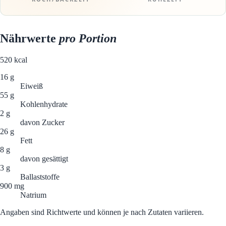
Nährwerte
pro Portion
520
kcal
16 g
Eiweiß
55 g
Kohlenhydrate
2 g
davon Zucker
26 g
Fett
8 g
davon gesättigt
3 g
Ballaststoffe
900 mg
Natrium
Angaben sind Richtwerte und können je nach Zutaten variieren.