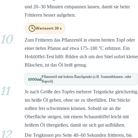
und 20–30 Minuten entspannen lassen, damit sie beim
Frittieren besser aufgehen.
Wartezeit 30 s
10
Zum Frittieren das Pflanzenöl in einem breiten Topf oder
einer tiefen Pfanne auf etwa 175–180 °C erhitzen. Ein
Holzlöffel-Test hilft: Bilden sich um den Stiel sofort kleine
Bläschen, ist das Öl heiß genug.
Pflanzenöl mit hohem Rauchpunkt (z.B. Sonnenblumen- oder
1000
ml
Rapsöl)
11
Je nach Größe des Topfes mehrere Teigstücke gleichzeitig
ins heiße Öl geben, ohne sie zu überfüllen. Die Stücke
sollten frei schwimmen können. Sobald sie an die
Oberfläche steigen, mit einem Schaumlöffel leicht mit
heißem Öl übergießen, damit sie sich gut aufblähen.
12
Die Teigkissen pro Seite 40–60 Sekunden frittieren, bis