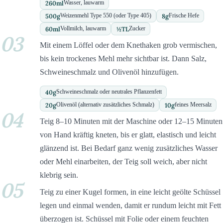
260
ml
Wasser, lauwarm
500
g
8
g
Weizenmehl Type 550 (oder Type 405)
Frische Hefe
60
ml
½
TL
Vollmilch, lauwarm
Zucker
03
Mit einem Löffel oder dem Knethaken grob vermischen,
bis kein trockenes Mehl mehr sichtbar ist. Dann Salz,
Schweineschmalz und Olivenöl hinzufügen.
40
g
Schweineschmalz oder neutrales Pflanzenfett
20
g
10
g
Olivenöl (alternativ zusätzliches Schmalz)
feines Meersalz
04
Teig 8–10 Minuten mit der Maschine oder 12–15 Minuten
von Hand kräftig kneten, bis er glatt, elastisch und leicht
glänzend ist. Bei Bedarf ganz wenig zusätzliches Wasser
oder Mehl einarbeiten, der Teig soll weich, aber nicht
klebrig sein.
05
Teig zu einer Kugel formen, in eine leicht geölte Schüssel
legen und einmal wenden, damit er rundum leicht mit Fett
überzogen ist. Schüssel mit Folie oder einem feuchten