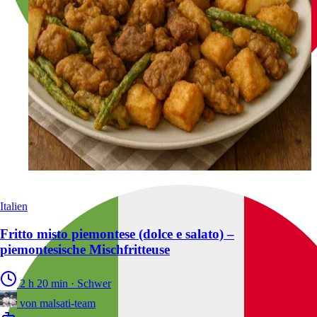
Italien
Fritto misto piemontese (dolce e salato) –
piemontesische Mischfritteuse
2 h 20 min
·
Schwer
von
malsati-team