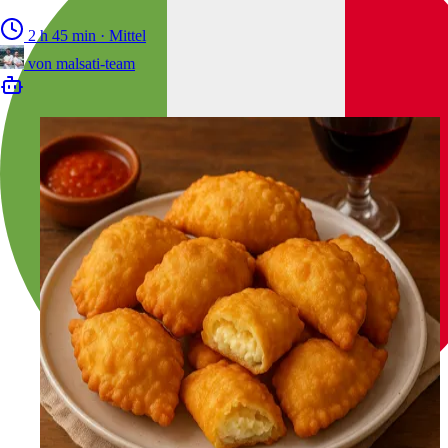
2 h 45 min
·
Mittel
von
malsati-team