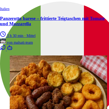
Italien
Panzerotto barese – frittierte Teigtaschen mit Tomate
und Mozzarella
3 h 30 min
·
Mittel
von
malsati-team