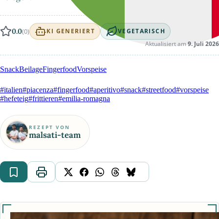
0.0
(0)
KI GENERIERT
VEGETARISCH
Aktualisiert am
9. Juli 2026
Snack
Beilage
Fingerfood
Vorspeise
#italien
#piacenza
#fingerfood
#aperitivo
#snack
#streetfood
#vorspeise
#hefeteig
#frittieren
#emilia-romagna
REZEPT VON
malsati-team