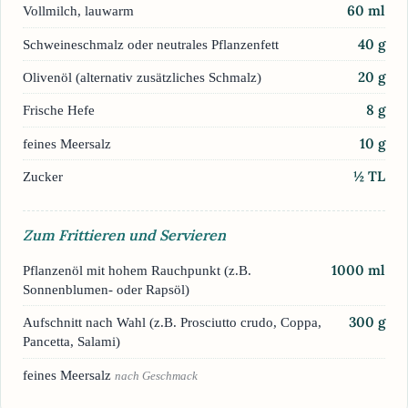
60
ml
Vollmilch, lauwarm
40
g
Schweineschmalz oder neutrales Pflanzenfett
20
g
Olivenöl (alternativ zusätzliches Schmalz)
8
g
Frische Hefe
10
g
feines Meersalz
½
TL
Zucker
Zum Frittieren und Servieren
1000
ml
Pflanzenöl mit hohem Rauchpunkt (z.B.
Sonnenblumen- oder Rapsöl)
300
g
Aufschnitt nach Wahl (z.B. Prosciutto crudo, Coppa,
Pancetta, Salami)
feines Meersalz
nach Geschmack