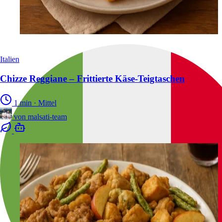
Italien
Chizze Reggiane – Frittierte Käse-Teigtaschen
1 min
·
Mittel
von
malsati-team