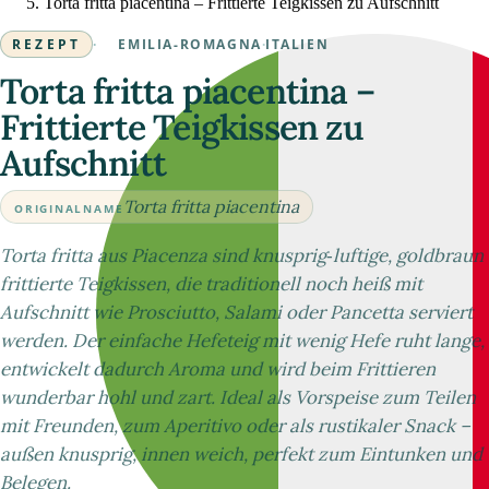
Torta fritta piacentina – Frittierte Teigkissen zu Aufschnitt
REZEPT
·
EMILIA-ROMAGNA
·
ITALIEN
Torta fritta piacentina –
Frittierte Teigkissen zu
Aufschnitt
Torta fritta piacentina
ORIGINALNAME
Torta fritta aus Piacenza sind knusprig‑luftige, goldbraun
frittierte Teigkissen, die traditionell noch heiß mit
Aufschnitt wie Prosciutto, Salami oder Pancetta serviert
werden. Der einfache Hefeteig mit wenig Hefe ruht lange,
entwickelt dadurch Aroma und wird beim Frittieren
wunderbar hohl und zart. Ideal als Vorspeise zum Teilen
mit Freunden, zum Aperitivo oder als rustikaler Snack –
außen knusprig, innen weich, perfekt zum Eintunken und
Belegen.