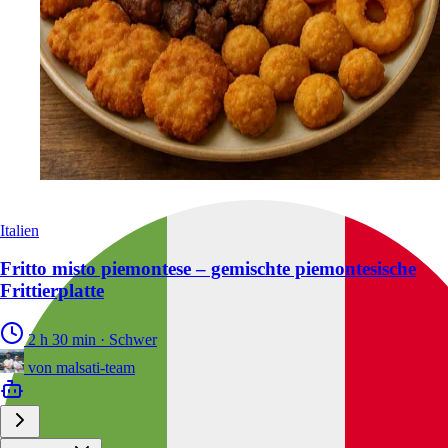
Italien
Fritto misto piemontese – gemischte piemontesische
Frittierplatte
2 h 30 min
·
Schwer
von
malsati-team