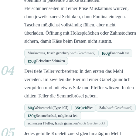
ebenfalls in passende Stücke schneiden.
Fleischinnenseiten mit einer Prise Muskatnuss würzen,
dann jeweils zuerst Schinken, dann Fontina einlegen.
Taschen möglichst vollständig füllen, aber nicht
überladen. Öffnung mit Holzspießchen oder Zahnstochern
sichern, damit Käse beim Braten nicht austritt.
160
g
Muskatnuss, frisch gerieben
(nach Geschmack)
Fontina-Käse
120
g
Gekochter Schinken
04
Drei tiefe Teller vorbereiten: In den ersten das Mehl
verteilen. Im zweiten die Eier mit einer Gabel gründlich
verquirlen und mit etwas Salz und Pfeffer würzen. In den
dritten Teller die Semmelbrösel geben.
80
g
3
Stück
Weizenmehl (Type 405)
Eier
Salz
(nach Geschmack)
120
g
Semmelbrösel, möglichst fein
schwarzer Pfeffer, frisch gemahlen
(nach Geschmack)
05
Jedes gefüllte Kotelett zuerst gleichmäßig im Mehl