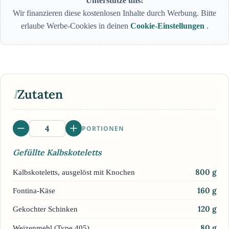
Unterstütze uns!
Wir finanzieren diese kostenlosen Inhalte durch Werbung. Bitte
erlaube Werbe-Cookies in deinen
Cookie-Einstellungen
.
I
Zutaten
PORTIONEN
Gefüllte Kalbskoteletts
800
g
Kalbskoteletts, ausgelöst mit Knochen
160
g
Fontina-Käse
120
g
Gekochter Schinken
80
g
Weizenmehl (Type 405)