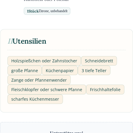
1
Stück
Zitrone, unbehandelt
II
Utensilien
Holzspießchen oder Zahnstocher
Schneidebrett
große Pfanne
Küchenpapier
3 tiefe Teller
Zange oder Pfannenwender
Fleischklopfer oder schwere Pfanne
Frischhaltefolie
scharfes Küchenmesser