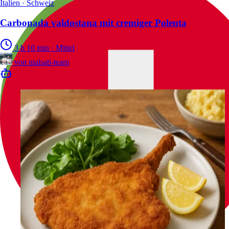
Italien · Schweiz
Carbonada valdostana mit cremiger Polenta
3 h 10 min
·
Mittel
von
malsati-team