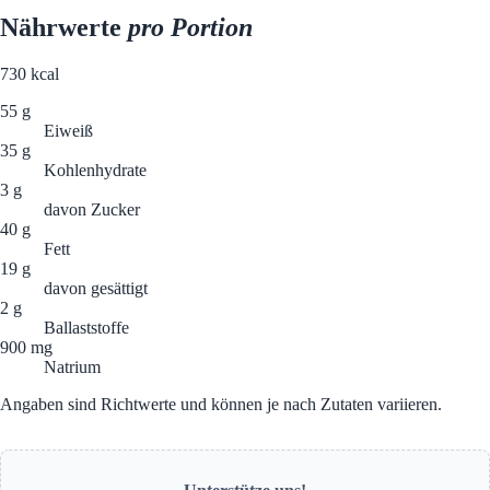
Nährwerte
pro Portion
730
kcal
55 g
Eiweiß
35 g
Kohlenhydrate
3 g
davon Zucker
40 g
Fett
19 g
davon gesättigt
2 g
Ballaststoffe
900 mg
Natrium
Angaben sind Richtwerte und können je nach Zutaten variieren.