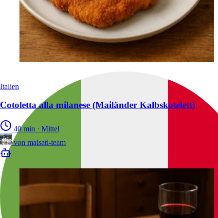
Italien
Cotoletta alla milanese (Mailänder Kalbskotelett)
40 min
·
Mittel
von
malsati-team