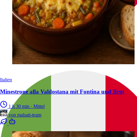
Italien
Minestrone alla Valdostana mit Fontina und Brot
1 h 30 min
·
Mittel
von
malsati-team