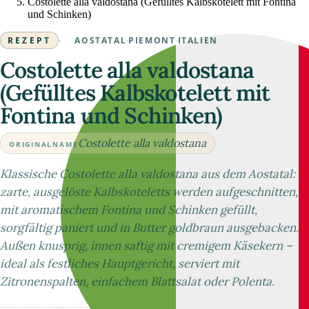
Costolette alla valdostana (Gefülltes Kalbskotelett mit Fontina
und Schinken)
REZEPT
·
AOSTATAL
·
PIEMONT
·
ITALIEN
Costolette alla valdostana
(Gefülltes Kalbskotelett mit
Fontina und Schinken)
Costolette alla valdostana
ORIGINALNAME
Klassische Costolette alla valdostana aus dem Aostatal:
zarte, ausgelöste Kalbskoteletts werden aufgeschnitten,
mit aromatischem Fontina und Schinken gefüllt,
sorgfältig paniert und in Butter goldbraun ausgebacken.
Außen knusprig, innen saftig mit cremigem Käsekern –
ideal als festliches Hauptgericht, serviert mit
Zitronenspalten, einfachem Blattsalat oder Polenta.