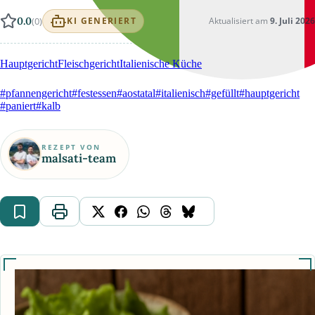
0.0
(0)
Aktualisiert am
9. Juli 2026
KI GENERIERT
Hauptgericht
Fleischgericht
Italienische Küche
#pfannengericht
#festessen
#aostatal
#italienisch
#gefüllt
#hauptgericht
#paniert
#kalb
REZEPT VON
malsati-team