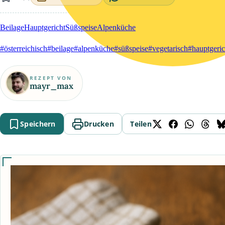
Beilage
Hauptgericht
Süßspeise
Alpenküche
#österreichisch
#beilage
#alpenküche
#süßspeise
#vegetarisch
#hauptgeric
REZEPT VON
mayr_max
Speichern
Drucken
Teilen