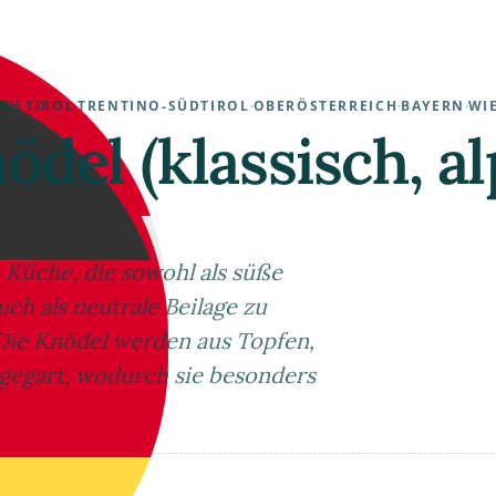
ICH
·
TIROL
·
TRENTINO-SÜDTIROL
·
OBERÖSTERREICH
·
BAYERN
·
WI
del (klassisch, al
 Küche, die sowohl als süße
ch als neutrale Beilage zu
Die Knödel werden aus Topfen,
 gegart, wodurch sie besonders