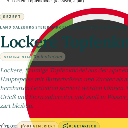
Lockere Topfenknödel (klassisch, alpin)
REZEPT
·
LAND SALZBURG
·
STEIERMARK
·
BURGENLAND
·
NIEDERÖSTERRE
Lockere Topfenknö
Topfenknödel
ORIGINALNAME
Lockere, flaumige Topfenknödel aus der alpinen
Hauptspeise mit Butterbröseln und Zucker als au
herzhaften Gerichten serviert werden können. 
Grieß und Eiern zubereitet und sanft in Wasser
zart bleiben.
0.0
(0)
KI GENERIERT
VEGETARISCH