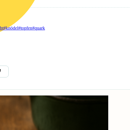
ht
#knödel
#topfen
#quark