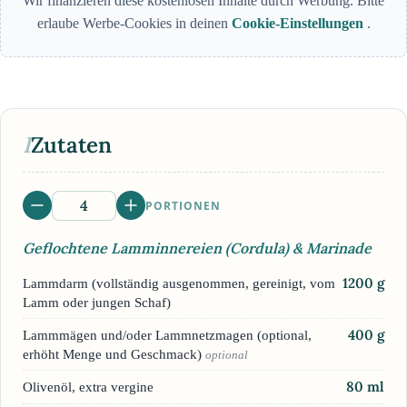
Wir finanzieren diese kostenlosen Inhalte durch Werbung. Bitte
erlaube Werbe-Cookies in deinen
Cookie-Einstellungen
.
I
Zutaten
PORTIONEN
Geflochtene Lamminnereien (Cordula) & Marinade
1200
g
Lammdarm (vollständig ausgenommen, gereinigt, vom
Lamm oder jungen Schaf)
400
g
Lammmägen und/oder Lammnetzmagen (optional,
erhöht Menge und Geschmack)
optional
80
ml
Olivenöl, extra vergine