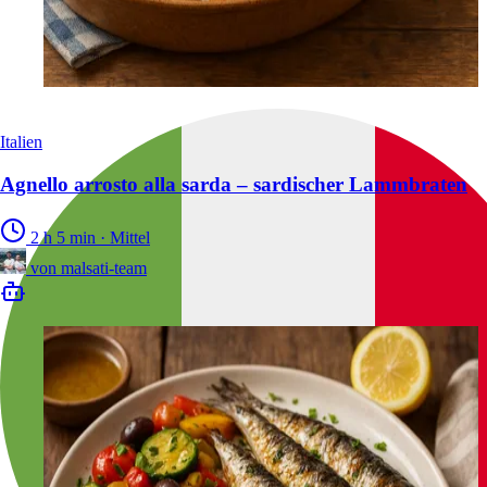
Italien
Agnello arrosto alla sarda – sardischer Lammbraten
2 h 5 min
·
Mittel
von
malsati-team