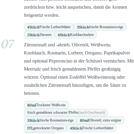
zerdrücken bzw. leicht anquetschen, damit die Aromen
freigesetzt werden.
4
Stück
3
Stück
Frische Lorbeerblätter
frische Rosmarinzweige
2
Stück
4
Stück
Zitronen
Knoblauchzehen
07
Zitronensaft und -abrieb, Olivenöl, Weißwein,
Knoblauch, Rosmarin, Lorbeer, Oregano, Paprikapulver
und optional Peperoncino in der Schüssel vermischen. Mit
Meersalz und frisch gemahlenem Pfeffer großzügig
würzen. Optional einen Esslöffel Weißweinessig oder
zusätzlichen Zitronensaft hinzufügen, um die Säure zu
betonen.
80
ml
Trockener Weißwein
frisch gemahlener schwarzer Pfeffer
(nach Geschmack)
3
Stück
80
ml
frische Rosmarinzweige
Olivenöl, extra vergine
1
TL
4
Stück
getrockneter Oregano
Frische Lorbeerblätter