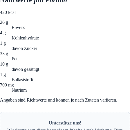
Nährwerte
pro Portion
420
kcal
26 g
Eiweiß
4 g
Kohlenhydrate
1 g
davon Zucker
33 g
Fett
10 g
davon gesättigt
1 g
Ballaststoffe
700 mg
Natrium
Angaben sind Richtwerte und können je nach Zutaten variieren.
Unterstütze uns!