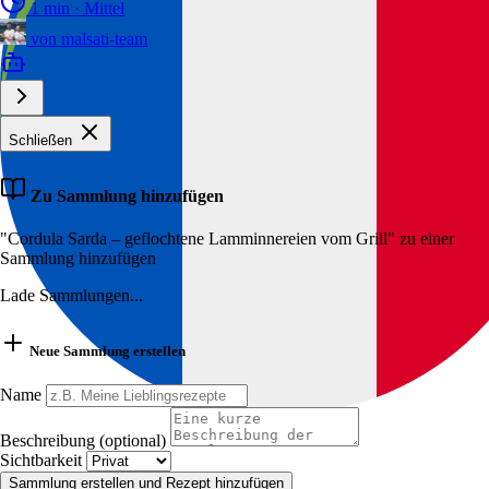
1 min
·
Mittel
von
malsati-team
Schließen
Zu Sammlung hinzufügen
"Cordula Sarda – geflochtene Lamminnereien vom Grill" zu einer
Sammlung hinzufügen
Lade Sammlungen...
Neue Sammlung erstellen
Name
Beschreibung (optional)
Sichtbarkeit
Sammlung erstellen und Rezept hinzufügen