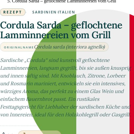
Cordula Sarda – geflochtene Lamminnereien vom Grill
REZEPT
·
SARDINIEN
·
ITALIEN
Cordula Sarda – geflochtene
Lamminnereien vom Grill
Cordula sarda (interiora agnello)
ORIGINALNAME
Sardische „Cordula“ sind kunstvoll geflochtene
Lamminnereien, langsam gegrillt, bis sie außen knusprig
und innen saftig sind. Mit Knoblauch, Zitrone, Lorbeer
und Rosmarin mariniert, entwickeln sie ein intensives,
würziges Aroma, das perfekt zu einem Glas Wein und
einfachem Bauernbrot passt. Ein rustikales
Festtagsgericht für Liebhaber der sardischen Küche und
von Innereien, ideal für den Holzkohlegrill oder Gasgrill.