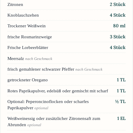
2
Stück
Zitronen
4
Stück
Knoblauchzehen
80
ml
Trockener Weißwein
3
Stück
frische Rosmarinzweige
4
Stück
Frische Lorbeerblätter
Meersalz
nach Geschmack
frisch gemahlener schwarzer Pfeffer
nach Geschmack
1
TL
getrockneter Oregano
1
TL
Rotes Paprikapulver, edelsüß oder gemischt mit scharf
½
TL
Optional: Peperoncinoflocken oder scharfes
Paprikapulver
optional
1
EL
Weißweinessig oder zusätzlicher Zitronensaft zum
Abrunden
optional