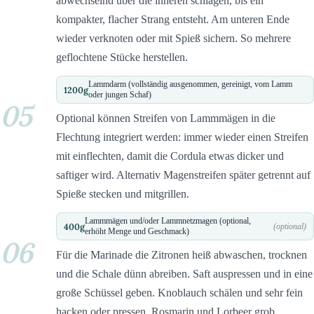
abwechselnd über die inneren schlagen, bis ein
kompakter, flacher Strang entsteht. Am unteren Ende
wieder verknoten oder mit Spieß sichern. So mehrere
geflochtene Stücke herstellen.
Lammdarm (vollständig ausgenommen, gereinigt, vom Lamm
1200
g
oder jungen Schaf)
05
Optional können Streifen von Lammmägen in die
Flechtung integriert werden: immer wieder einen Streifen
mit einflechten, damit die Cordula etwas dicker und
saftiger wird. Alternativ Magenstreifen später getrennt auf
Spieße stecken und mitgrillen.
Lammmägen und/oder Lammnetzmagen (optional,
400
g
(optional)
erhöht Menge und Geschmack)
06
Für die Marinade die Zitronen heiß abwaschen, trocknen
und die Schale dünn abreiben. Saft auspressen und in eine
große Schüssel geben. Knoblauch schälen und sehr fein
hacken oder pressen. Rosmarin und Lorbeer grob