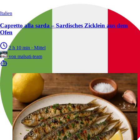
Italien
Capretto alla sarda – Sardisches Zicklein aus dem
Ofen
2 h 10 min
·
Mittel
von
malsati-team