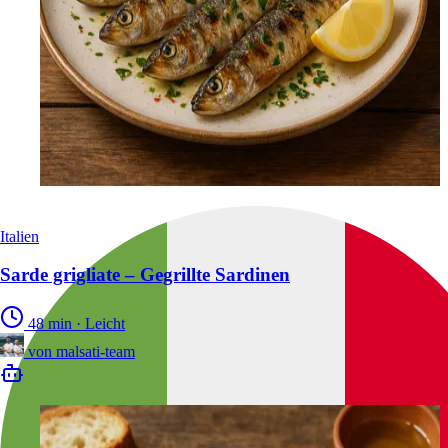
Italien
Sarde grigliate – Gegrillte Sardinen
48 min
·
Leicht
von
malsati-team