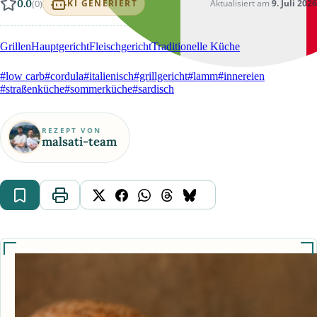
0.0
(0)
Aktualisiert am
9. Juli 2026
KI GENERIERT
Grillen
Hauptgericht
Fleischgericht
Traditionelle Küche
#low carb
#cordula
#italienisch
#grillgericht
#lamm
#innereien
#straßenküche
#sommerküche
#sardisch
REZEPT VON
malsati-team