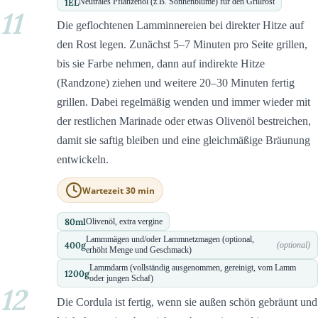
1
EL
Neutrales Pflanzenöl (z.B. Sonnenblume) für den Grillrost
11
Die geflochtenen Lamminnereien bei direkter Hitze auf
den Rost legen. Zunächst 5–7 Minuten pro Seite grillen,
bis sie Farbe nehmen, dann auf indirekte Hitze
(Randzone) ziehen und weitere 20–30 Minuten fertig
grillen. Dabei regelmäßig wenden und immer wieder mit
der restlichen Marinade oder etwas Olivenöl bestreichen,
damit sie saftig bleiben und eine gleichmäßige Bräunung
entwickeln.
Wartezeit 30 min
80
ml
Olivenöl, extra vergine
Lammmägen und/oder Lammnetzmagen (optional,
400
g
(optional)
erhöht Menge und Geschmack)
Lammdarm (vollständig ausgenommen, gereinigt, vom Lamm
1200
g
oder jungen Schaf)
12
Die Cordula ist fertig, wenn sie außen schön gebräunt und