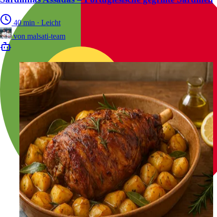
40 min
·
Leicht
von
malsati-team