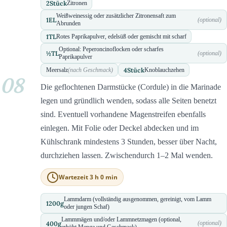
2
Stück
Zitronen
Weißweinessig oder zusätzlicher Zitronensaft zum
1
EL
(optional)
Abrunden
1
TL
Rotes Paprikapulver, edelsüß oder gemischt mit scharf
Optional: Peperoncinoflocken oder scharfes
½
TL
(optional)
Paprikapulver
4
Stück
Meersalz
(nach Geschmack)
Knoblauchzehen
08
Die geflochtenen Darmstücke (Cordule) in die Marinade
legen und gründlich wenden, sodass alle Seiten benetzt
sind. Eventuell vorhandene Magenstreifen ebenfalls
einlegen. Mit Folie oder Deckel abdecken und im
Kühlschrank mindestens 3 Stunden, besser über Nacht,
durchziehen lassen. Zwischendurch 1–2 Mal wenden.
Wartezeit 3 h 0 min
Lammdarm (vollständig ausgenommen, gereinigt, vom Lamm
1200
g
oder jungen Schaf)
Lammmägen und/oder Lammnetzmagen (optional,
400
g
(optional)
erhöht Menge und Geschmack)