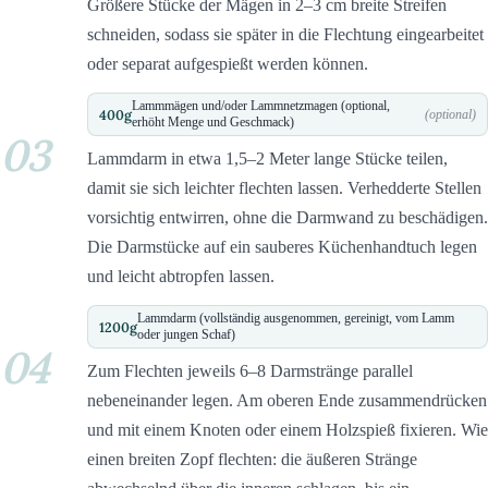
Größere Stücke der Mägen in 2–3 cm breite Streifen
schneiden, sodass sie später in die Flechtung eingearbeitet
oder separat aufgespießt werden können.
Lammmägen und/oder Lammnetzmagen (optional,
400
g
(optional)
erhöht Menge und Geschmack)
03
Lammdarm in etwa 1,5–2 Meter lange Stücke teilen,
damit sie sich leichter flechten lassen. Verhedderte Stellen
vorsichtig entwirren, ohne die Darmwand zu beschädigen.
Die Darmstücke auf ein sauberes Küchenhandtuch legen
und leicht abtropfen lassen.
Lammdarm (vollständig ausgenommen, gereinigt, vom Lamm
1200
g
oder jungen Schaf)
04
Zum Flechten jeweils 6–8 Darmstränge parallel
nebeneinander legen. Am oberen Ende zusammendrücken
und mit einem Knoten oder einem Holzspieß fixieren. Wie
einen breiten Zopf flechten: die äußeren Stränge