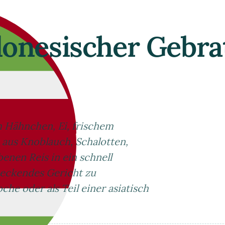
donesischer Gebra
m Hähnchen, Ei, frischem
aus Knoblauch, Schalotten,
enen Reis in ein schnell
meckendes Gericht zu
he oder als Teil einer asiatisch