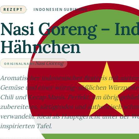
REZEPT
·
INDONESIEN
·
SURINAME
Nasi Goreng – In
Hähnchen
Nasi Goreng
ORIGINALNAME
Aromatischer indonesischer Bratreis mit zarte
Gemüse und einer würzig-süßlichen Würzpaste 
Chili und Kecap Manis. Perfekt, um übrig geblieb
zubereitetes, sättigendes und authentisch sch
verwandeln. Ideal als Hauptgericht unter der Woc
inspirierten Tafel.