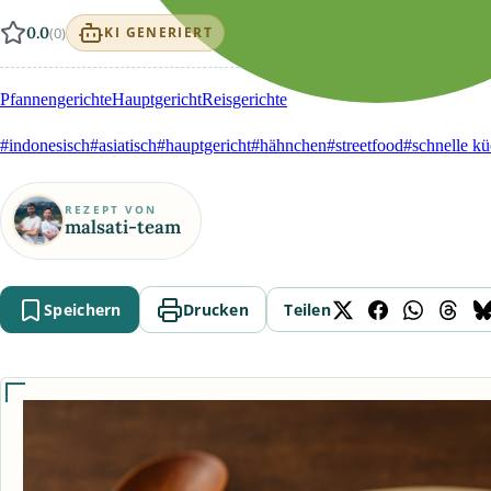
0.0
(0)
KI GENERIERT
Pfannengerichte
Hauptgericht
Reisgerichte
#indonesisch
#asiatisch
#hauptgericht
#hähnchen
#streetfood
#schnelle k
REZEPT VON
malsati-team
Speichern
Drucken
Teilen