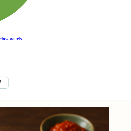
üche
#bratreis