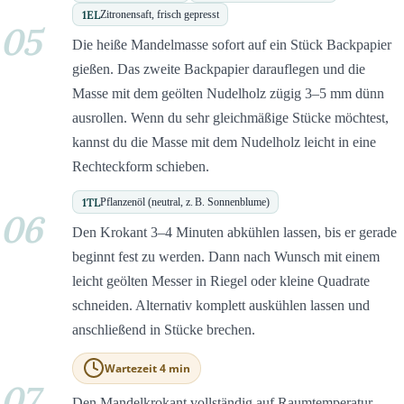
1
EL
Zitronensaft, frisch gepresst
05
Die heiße Mandelmasse sofort auf ein Stück Backpapier
gießen. Das zweite Backpapier darauflegen und die
Masse mit dem geölten Nudelholz zügig 3–5 mm dünn
ausrollen. Wenn du sehr gleichmäßige Stücke möchtest,
kannst du die Masse mit dem Nudelholz leicht in eine
Rechteckform schieben.
1
TL
Pflanzenöl (neutral, z. B. Sonnenblume)
06
Den Krokant 3–4 Minuten abkühlen lassen, bis er gerade
beginnt fest zu werden. Dann nach Wunsch mit einem
leicht geölten Messer in Riegel oder kleine Quadrate
schneiden. Alternativ komplett auskühlen lassen und
anschließend in Stücke brechen.
Wartezeit 4 min
07
Den Mandelkrokant vollständig auf Raumtemperatur