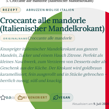
Croccante alle mandorle (Italienischer Mandelkrokant)
REZEPT
·
ABRUZZEN
·
MOLISE
·
ITALIEN
Croccante alle mandorle
(Italienischer Mandelkrokant)
Croccante alle mandorle
ORIGINALNAME
Knuspriger italienischer Mandelkrokant aus ganzen
Mandeln, Zucker und einem Hauch Zitrone. Perfekt als
kleines Naschwerk, zum Verzieren von Desserts oder als
Geschenk aus der Küche. Der Krokant wird goldbraun
karamellisiert, fein ausgerollt und in Stücke gebrochen –
herrlich nussig, süß und knackig.
0.0
(0)
KI GENERIERT
VEGAN
Aktualisiert am
9. Juli 2026