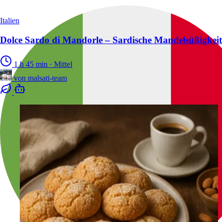
Italien
Dolce Sardo di Mandorle – Sardische Mandelsüßigkeit
1 h 45 min
·
Mittel
von
malsati-team