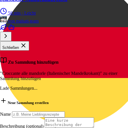
58 min
·
Leicht
von
malsati-team
Schließen
Zu Sammlung hinzufügen
"Croccante alle mandorle (Italienischer Mandelkrokant)" zu einer
Sammlung hinzufügen
Lade Sammlungen...
Neue Sammlung erstellen
Name
Beschreibung (optional)