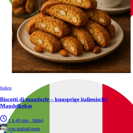
Italien
Biscotti di mandorle – knusprige italienische
Mandelkekse
1 h 40 min
·
Mittel
von
malsati-team