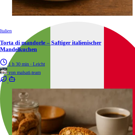
Italien
Torta di mandorle – Saftiger italienischer
Mandelkuchen
1 h 30 min
·
Leicht
von
malsati-team