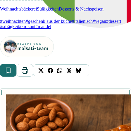
Weihnachtsbäckerei
Süßigkeiten
Desserts & Nachspeisen
#weihnachten
#geschenk aus der küche
#italienisch
#vegan
#dessert
#süßigkeit
#krokant
#mandel
REZEPT VON
malsati-team