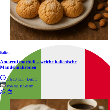
Italien
Amaretti morbidi – weiche italienische
Mandelmakronen
1 h 13 min
·
Leicht
von
malsati-team