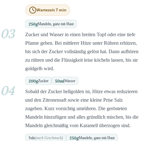
Wartezeit 7 min
250
g
Mandeln, ganz mit Haut
03
Zucker und Wasser in einen breiten Topf oder eine tiefe
Pfanne geben. Bei mittlerer Hitze unter Rühren erhitzen,
bis sich der Zucker vollständig gelöst hat. Dann aufhören
zu rühren und die Flüssigkeit leise köcheln lassen, bis sie
goldgelb wird.
200
g
50
ml
Zucker
Wasser
04
Sobald der Zucker hellgolden ist, Hitze etwas reduzieren
und den Zitronensaft sowie eine kleine Prise Salz
zugeben. Kurz vorsichtig umrühren. Die gerösteten
Mandeln hinzufügen und alles gründlich mischen, bis die
Mandeln gleichmäßig vom Karamell überzogen sind.
250
g
Salz
(nach Geschmack)
Mandeln, ganz mit Haut