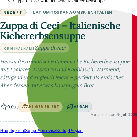
Zuppa di Ceci – Italienische Kichererbsensuppe
REZEPT
·
LATIUM
·
TOSKANA
·
UMBRIEN
·
ITALIEN
Zuppa di Ceci – Italienische
Kichererbsensuppe
Zuppa di ceci
ORIGINALNAME
Herzhaft-aromatische italienische Kichererbsensuppe
mit Tomaten, Rosmarin und Knoblauch. Wärmend,
sättigend und zugleich leicht – perfekt als einfaches
Abendessen mit etwas knusprigem Brot.
0.0
(0)
KI GENERIERT
VEGAN
Aktualisiert am
9. Juli 2026
Hauptgericht
Suppe
Vorspeise
Eintopf
Vegan