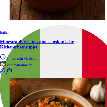
Italien
Minestra di ceci toscana – toskanische
Kichererbsensuppe
1 h 25 min
·
Leicht
von
malsati-team