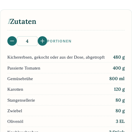
I
Zutaten
PORTIONEN
480
g
Kichererbsen, gekocht oder aus der Dose, abgetropft
400
g
Passierte Tomaten
800
ml
Gemüsebrühe
120
g
Karotten
80
g
Stangensellerie
80
g
Zwiebel
3
EL
Olivenöl