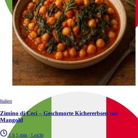
Italien
Zimino di Ceci – Geschmorte Kichererbsen mit
Mangold
1 h 5 min
·
Leicht