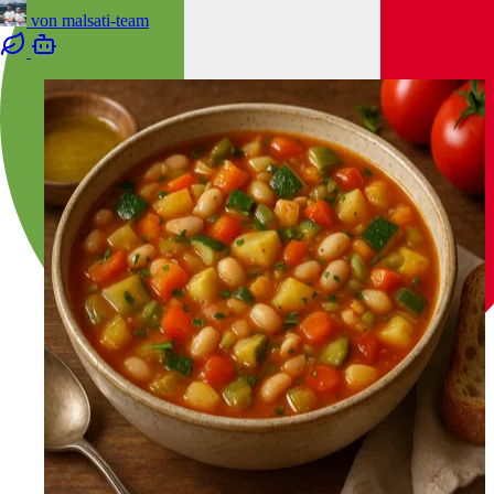
von
malsati-team