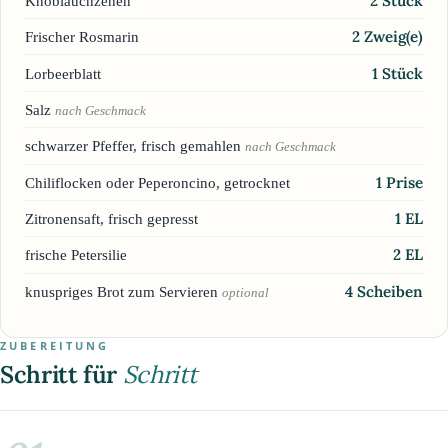
2
Stück
Knoblauchzehen
2
Zweig(e)
Frischer Rosmarin
1
Stück
Lorbeerblatt
Salz
nach Geschmack
schwarzer Pfeffer, frisch gemahlen
nach Geschmack
1
Prise
Chiliflocken oder Peperoncino, getrocknet
1
EL
Zitronensaft, frisch gepresst
2
EL
frische Petersilie
4
Scheiben
knuspriges Brot zum Servieren
optional
ZUBEREITUNG
Schritt für
Schritt