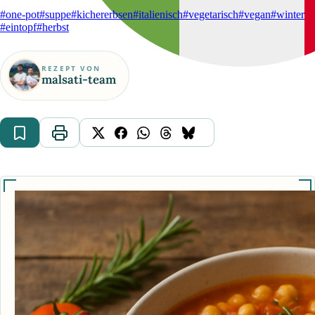
#one-pot
#suppe
#kichererbsen
#italienisch
#vegetarisch
#vegan
#winter
#eintopf
#herbst
REZEPT VON
malsati-team