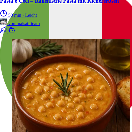
Pasta e Ceci – Italienische Pasta mit Kichererbsen
50 min
·
Leicht
von
malsati-team