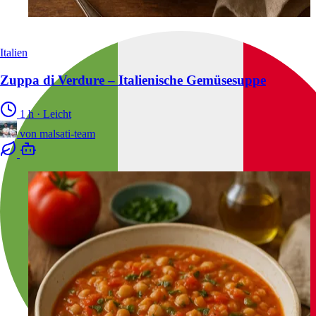
Italien
Zuppa di Verdure – Italienische Gemüsesuppe
1 h
·
Leicht
von
malsati-team