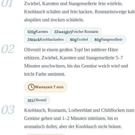
01
Zwiebel, Karotten und Stangensellerie fein würfeln.
Knoblauch schälen und fein hacken. Rosmarinzweige kalt
abspülen und trocken schütteln.
120
g
2
Zweig(e)
Karotten
Frischer Rosmarin
2
Stück
80
g
80
g
Knoblauchzehen
Zwiebel
Stangensellerie
02
Olivenöl in einem großen Topf bei mittlerer Hitze
erhitzen. Zwiebel, Karotten und Stangensellerie 5–7
Minuten anschwitzen, bis das Gemüse weich wird und
leicht Farbe annimmt.
Wartezeit 7 min
3
EL
Olivenöl
03
Knoblauch, Rosmarin, Lorbeerblatt und Chiliflocken zum
Gemüse geben und 1–2 Minuten mitrösten, bis es
aromatisch duftet, aber der Knoblauch nicht bräunt.