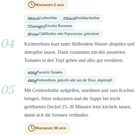
Wartezeit 2 min
1
Stück
2
Stück
Lorbeerblatt
Knoblauchzehen
2
Zweig(e)
Frischer Rosmarin
1
Prise
Chiliflocken oder Peperoncino, getrocknet
04
Kichererbsen kurz unter fließendem Wasser abspülen und
abtropfen lassen. Dann zusammen mit den passierten
Tomaten in den Topf geben und alles gut verrühren.
400
g
Passierte Tomaten
480
g
Kichererbsen, gekocht oder aus der Dose, abgetropft
05
Mit Gemüsebrühe aufgießen, umrühren und zum Kochen
bringen. Hitze reduzieren und die Suppe bei leicht
geöffnetem Deckel 25–30 Minuten leise köcheln lassen,
damit sich die Aromen verbinden.
Wartezeit 30 min