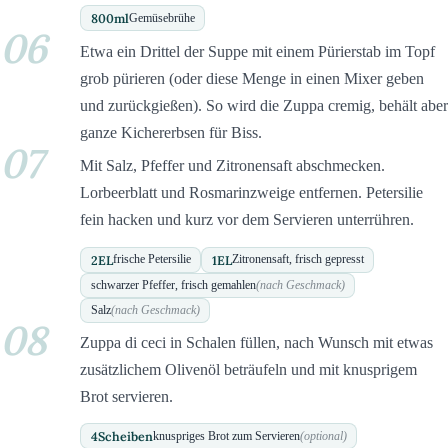
800
ml
Gemüsebrühe
06
Etwa ein Drittel der Suppe mit einem Pürierstab im Topf
grob pürieren (oder diese Menge in einen Mixer geben
und zurückgießen). So wird die Zuppa cremig, behält aber
ganze Kichererbsen für Biss.
07
Mit Salz, Pfeffer und Zitronensaft abschmecken.
Lorbeerblatt und Rosmarinzweige entfernen. Petersilie
fein hacken und kurz vor dem Servieren unterrühren.
2
EL
1
EL
frische Petersilie
Zitronensaft, frisch gepresst
schwarzer Pfeffer, frisch gemahlen
(nach Geschmack)
Salz
(nach Geschmack)
08
Zuppa di ceci in Schalen füllen, nach Wunsch mit etwas
zusätzlichem Olivenöl beträufeln und mit knusprigem
Brot servieren.
4
Scheiben
knuspriges Brot zum Servieren
(optional)