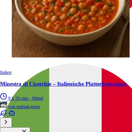
Italien
Minestra di Cicerchie – Italienische Platterbsensuppe
9 h 50 min
·
Mittel
von
malsati-team