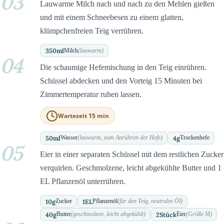
03
Lauwarme Milch nach und nach zu den Mehlen gießen
und mit einem Schneebesen zu einem glatten,
klümpchenfreien Teig verrühren.
350
ml
Milch
(lauwarm)
04
Die schaumige Hefemischung in den Teig einrühren.
Schüssel abdecken und den Vorteig 15 Minuten bei
Zimmertemperatur ruhen lassen.
Wartezeit 15 min
50
ml
4
g
Wasser
(lauwarm, zum Anrühren der Hefe)
Trockenhefe
05
Eier in einer separaten Schüssel mit dem restlichen Zucker
verquirlen. Geschmolzene, leicht abgekühlte Butter und 1
EL Pflanzenöl unterrühren.
10
g
1
EL
Zucker
Pflanzenöl
(für den Teig, neutrales Öl)
40
g
2
Stück
Butter
(geschmolzen, leicht abgekühlt)
Eier
(Größe M)