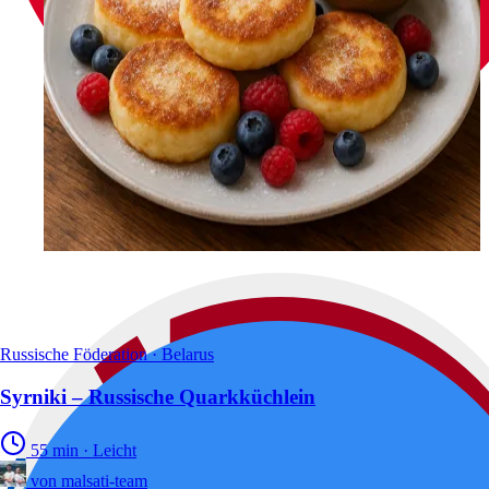
Russische Föderation · Belarus
Syrniki – Russische Quarkküchlein
55 min
·
Leicht
von
malsati-team