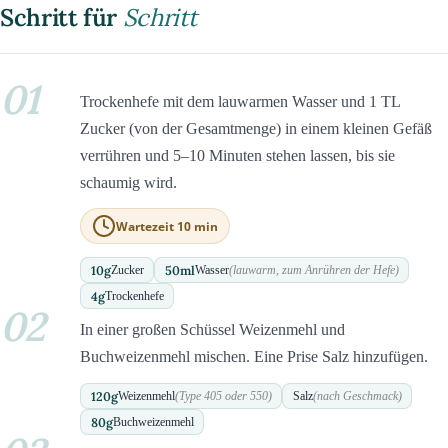
Schritt für
Schritt
01
Trockenhefe mit dem lauwarmen Wasser und 1 TL
Zucker (von der Gesamtmenge) in einem kleinen Gefäß
verrühren und 5–10 Minuten stehen lassen, bis sie
schaumig wird.
Wartezeit 10 min
10
g
50
ml
Zucker
Wasser
(lauwarm, zum Anrühren der Hefe)
4
g
Trockenhefe
02
In einer großen Schüssel Weizenmehl und
Buchweizenmehl mischen. Eine Prise Salz hinzufügen.
120
g
Weizenmehl
(Type 405 oder 550)
Salz
(nach Geschmack)
80
g
Buchweizenmehl