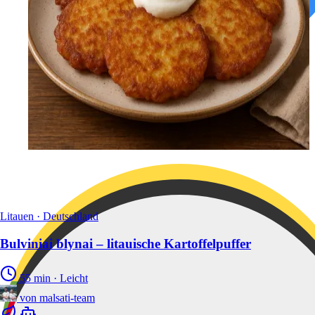
Litauen · Deutschland
Bulviniai blynai – litauische Kartoffelpuffer
55 min
·
Leicht
von
malsati-team