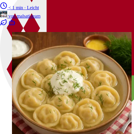
< 1 min
·
Leicht
von
malsati-team