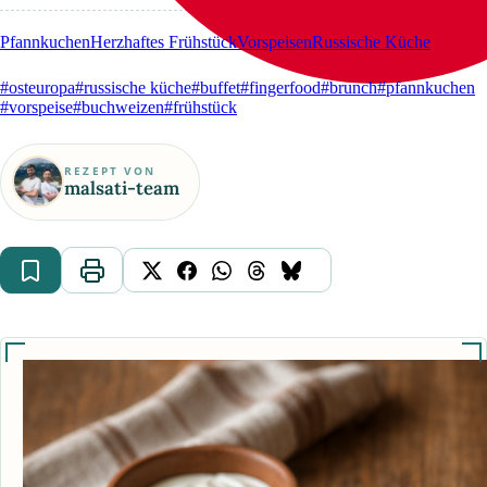
Pfannkuchen
Herzhaftes Frühstück
Vorspeisen
Russische Küche
#osteuropa
#russische küche
#buffet
#fingerfood
#brunch
#pfannkuchen
#vorspeise
#buchweizen
#frühstück
REZEPT VON
malsati-team