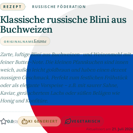
REZEPT
·
RUSSISCHE FÖDERATION
Klassische russische Blini aus
Buchweizen
Блины
ORIGINALNAME
Zarte, luftige Blini aus Buchweizen- und Weizenmehl mit
feiner Butter-Note. Die kleinen Pfannkuchen sind innen
weich, außen leicht goldbraun und haben einen dezent
nussigen Geschmack. Perfekt zum festlichen Frühstück
oder als elegante Vorspeise – z.B. mit saurer Sahne,
Kaviar, geräuchertem Lachs oder süßen Belägen wie
Honig und Konfitüre.
0.0
(0)
KI GENERIERT
VEGETARISCH
Aktualisiert am
21. Juli 2026