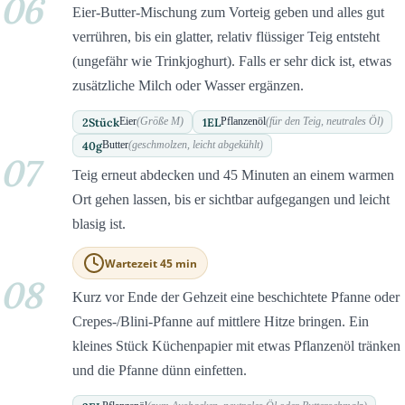
06
Eier-Butter-Mischung zum Vorteig geben und alles gut
verrühren, bis ein glatter, relativ flüssiger Teig entsteht
(ungefähr wie Trinkjoghurt). Falls er sehr dick ist, etwas
zusätzliche Milch oder Wasser ergänzen.
2
Stück
1
EL
Eier
(Größe M)
Pflanzenöl
(für den Teig, neutrales Öl)
40
g
Butter
(geschmolzen, leicht abgekühlt)
07
Teig erneut abdecken und 45 Minuten an einem warmen
Ort gehen lassen, bis er sichtbar aufgegangen und leicht
blasig ist.
Wartezeit 45 min
08
Kurz vor Ende der Gehzeit eine beschichtete Pfanne oder
Crepes-/Blini-Pfanne auf mittlere Hitze bringen. Ein
kleines Stück Küchenpapier mit etwas Pflanzenöl tränken
und die Pfanne dünn einfetten.