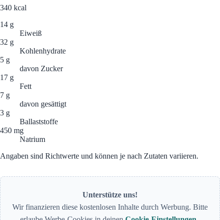
340
kcal
14 g
Eiweiß
32 g
Kohlenhydrate
5 g
davon Zucker
17 g
Fett
7 g
davon gesättigt
3 g
Ballaststoffe
450 mg
Natrium
Angaben sind Richtwerte und können je nach Zutaten variieren.
Unterstütze uns!
Wir finanzieren diese kostenlosen Inhalte durch Werbung. Bitte
erlaube Werbe-Cookies in deinen
Cookie-Einstellungen
.