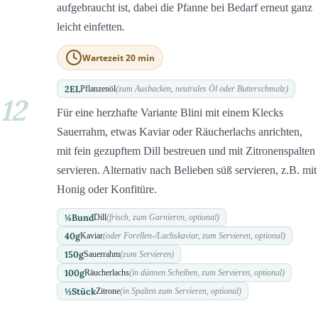
aufgebraucht ist, dabei die Pfanne bei Bedarf erneut ganz
leicht einfetten.
Wartezeit 20 min
2
EL
Pflanzenöl
(zum Ausbacken, neutrales Öl oder Butterschmalz)
12
Für eine herzhafte Variante Blini mit einem Klecks
Sauerrahm, etwas Kaviar oder Räucherlachs anrichten,
mit fein gezupftem Dill bestreuen und mit Zitronenspalten
servieren. Alternativ nach Belieben süß servieren, z.B. mit
Honig oder Konfitüre.
¼
Bund
Dill
(frisch, zum Garnieren, optional)
40
g
Kaviar
(oder Forellen-/Lachskaviar, zum Servieren, optional)
150
g
Sauerrahm
(zum Servieren)
100
g
Räucherlachs
(in dünnen Scheiben, zum Servieren, optional)
½
Stück
Zitrone
(in Spalten zum Servieren, optional)