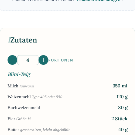
I
Zutaten
PORTIONEN
Blini-Teig
350
ml
Milch
lauwarm
120
g
Weizenmehl
Type 405 oder 550
80
g
Buchweizenmehl
2
Stück
Eier
Größe M
40
g
Butter
geschmolzen, leicht abgekühlt