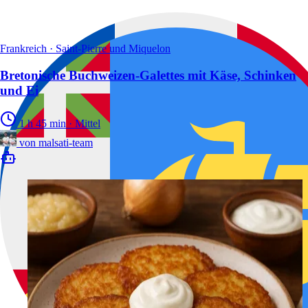
Frankreich · Saint-Pierre und Miquelon
Bretonische Buchweizen-Galettes mit Käse, Schinken
und Ei
1 h 45 min
·
Mittel
von
malsati-team