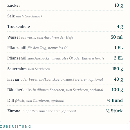
10
g
Zucker
Salz
nach Geschmack
4
g
Trockenhefe
50
ml
Wasser
lauwarm, zum Anrühren der Hefe
1
EL
Pflanzenöl
für den Teig, neutrales Öl
2
EL
Pflanzenöl
zum Ausbacken, neutrales Öl oder Butterschmalz
150
g
Sauerrahm
zum Servieren
40
g
Kaviar
oder Forellen-/Lachskaviar, zum Servieren, optional
100
g
Räucherlachs
in dünnen Scheiben, zum Servieren, optional
¼
Bund
Dill
frisch, zum Garnieren, optional
½
Stück
Zitrone
in Spalten zum Servieren, optional
ZUBEREITUNG