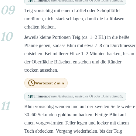
2
EL
Pflanzenöl
(zum Ausbacken, neutrales Öl oder Butterschmalz)
09
Teig vorsichtig mit einem Löffel oder Schöpflöffel
umrühren, nicht stark schlagen, damit die Luftblasen
erhalten bleiben.
10
Jeweils kleine Portionen Teig (ca. 1–2 EL) in die heiße
Pfanne geben, sodass Blini mit etwa 7–8 cm Durchmesser
entstehen. Bei mittlerer Hitze 1–2 Minuten backen, bis an
der Oberfläche Bläschen entstehen und die Ränder
trocken aussehen.
Wartezeit 2 min
2
EL
Pflanzenöl
(zum Ausbacken, neutrales Öl oder Butterschmalz)
11
Blini vorsichtig wenden und auf der zweiten Seite weitere
30–60 Sekunden goldbraun backen. Fertige Blini auf
einen vorgewärmten Teller legen und locker mit einem
Tuch abdecken. Vorgang wiederholen, bis der Teig