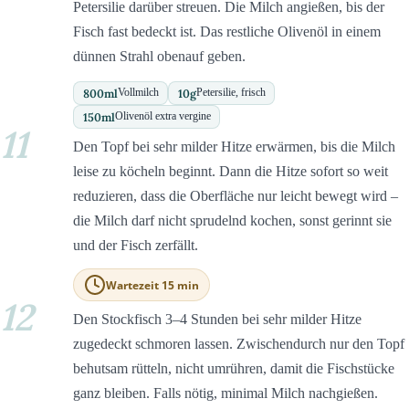
Petersilie darüber streuen. Die Milch angießen, bis der
Fisch fast bedeckt ist. Das restliche Olivenöl in einem
dünnen Strahl obenauf geben.
800
ml
10
g
Vollmilch
Petersilie, frisch
150
ml
Olivenöl extra vergine
11
Den Topf bei sehr milder Hitze erwärmen, bis die Milch
leise zu köcheln beginnt. Dann die Hitze sofort so weit
reduzieren, dass die Oberfläche nur leicht bewegt wird –
die Milch darf nicht sprudelnd kochen, sonst gerinnt sie
und der Fisch zerfällt.
Wartezeit 15 min
12
Den Stockfisch 3–4 Stunden bei sehr milder Hitze
zugedeckt schmoren lassen. Zwischendurch nur den Topf
behutsam rütteln, nicht umrühren, damit die Fischstücke
ganz bleiben. Falls nötig, minimal Milch nachgießen.