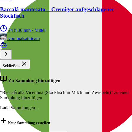
Baccalà mantecato – Cremiger aufgeschlagener
Stockfisch
24 h 30 min
·
Mittel
von
malsati-team
Schließen
Zu Sammlung hinzufügen
"Baccalà alla Vicentina (Stockfisch in Milch und Zwiebeln)" zu einer
Sammlung hinzufügen
Lade Sammlungen...
Neue Sammlung erstellen