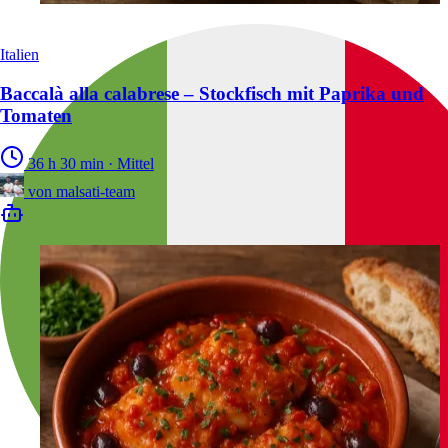
Italien
Baccalà alla calabrese – Stockfisch mit Paprika und
Tomaten
36 h 30 min
·
Mittel
von
malsati-team