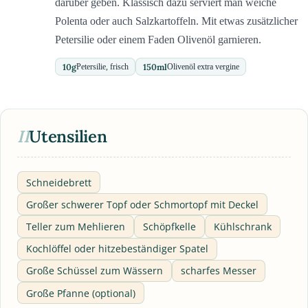
darüber geben. Klassisch dazu serviert man weiche
Polenta oder auch Salzkartoffeln. Mit etwas zusätzlicher
Petersilie oder einem Faden Olivenöl garnieren.
10
g
150
ml
Petersilie, frisch
Olivenöl extra vergine
II
Utensilien
Schneidebrett
Großer schwerer Topf oder Schmortopf mit Deckel
Teller zum Mehlieren
Schöpfkelle
Kühlschrank
Kochlöffel oder hitzebeständiger Spatel
Große Schüssel zum Wässern
scharfes Messer
Große Pfanne (optional)