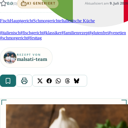
0.0
(0)
Aktualisiert am
9. Juli 2026
KI GENERIERT
Fisch
Hauptgericht
Schmorgerichte
Italienische Küche
#italienisch
#fischgericht
#klassiker
#familienrezept
#glutenfrei
#venetien
#schmorgericht
#festtag
REZEPT VON
malsati-team