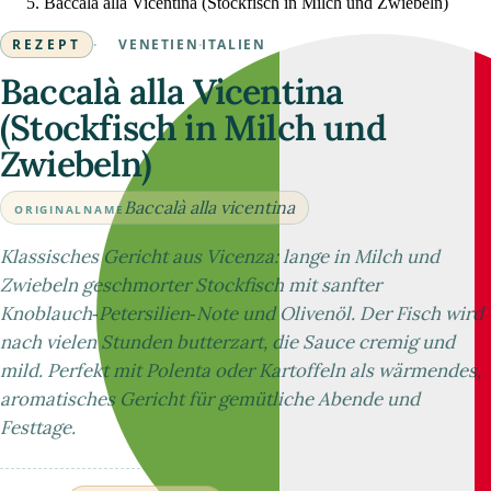
Baccalà alla Vicentina (Stockfisch in Milch und Zwiebeln)
REZEPT
·
VENETIEN
·
ITALIEN
Baccalà alla Vicentina
(Stockfisch in Milch und
Zwiebeln)
Baccalà alla vicentina
ORIGINALNAME
Klassisches Gericht aus Vicenza: lange in Milch und
Zwiebeln geschmorter Stockfisch mit sanfter
Knoblauch‑Petersilien‑Note und Olivenöl. Der Fisch wird
nach vielen Stunden butterzart, die Sauce cremig und
mild. Perfekt mit Polenta oder Kartoffeln als wärmendes,
aromatisches Gericht für gemütliche Abende und
Festtage.