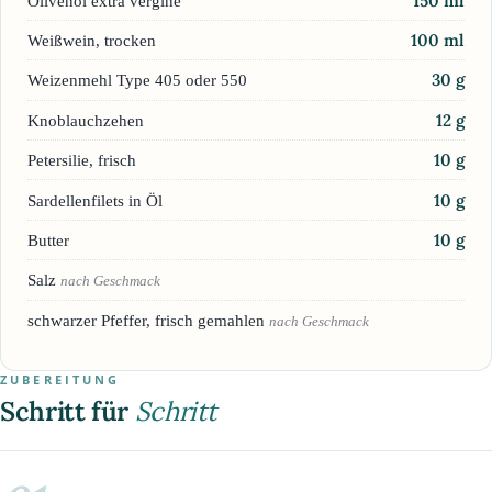
150
ml
Olivenöl extra vergine
100
ml
Weißwein, trocken
30
g
Weizenmehl Type 405 oder 550
12
g
Knoblauchzehen
10
g
Petersilie, frisch
10
g
Sardellenfilets in Öl
10
g
Butter
Salz
nach Geschmack
schwarzer Pfeffer, frisch gemahlen
nach Geschmack
ZUBEREITUNG
Schritt für
Schritt