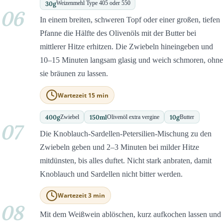
30
g
Weizenmehl Type 405 oder 550
06
In einem breiten, schweren Topf oder einer großen, tiefen
Pfanne die Hälfte des Olivenöls mit der Butter bei
mittlerer Hitze erhitzen. Die Zwiebeln hineingeben und
10–15 Minuten langsam glasig und weich schmoren, ohne
sie bräunen zu lassen.
Wartezeit 15 min
400
g
150
ml
10
g
Zwiebel
Olivenöl extra vergine
Butter
07
Die Knoblauch-Sardellen-Petersilien-Mischung zu den
Zwiebeln geben und 2–3 Minuten bei milder Hitze
mitdünsten, bis alles duftet. Nicht stark anbraten, damit
Knoblauch und Sardellen nicht bitter werden.
Wartezeit 3 min
08
Mit dem Weißwein ablöschen, kurz aufkochen lassen und