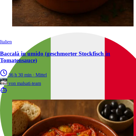
Italien
Baccalà in umido (geschmorter Stockfisch in
Tomatensauce)
36 h 30 min
·
Mittel
von
malsati-team