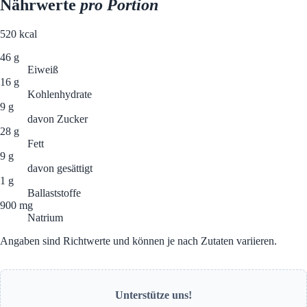
Nährwerte
pro Portion
520
kcal
46 g
Eiweiß
16 g
Kohlenhydrate
9 g
davon Zucker
28 g
Fett
9 g
davon gesättigt
1 g
Ballaststoffe
900 mg
Natrium
Angaben sind Richtwerte und können je nach Zutaten variieren.
Unterstütze uns!