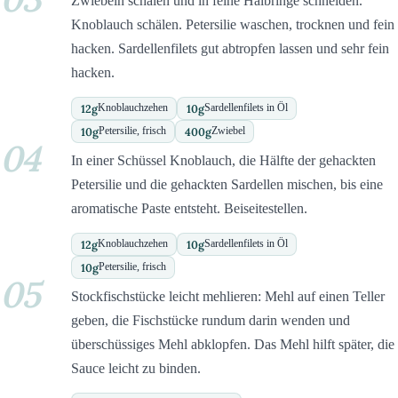
Zwiebeln schälen und in feine Halbringe schneiden.
Knoblauch schälen. Petersilie waschen, trocknen und fein
hacken. Sardellenfilets gut abtropfen lassen und sehr fein
hacken.
12
g
10
g
Knoblauchzehen
Sardellenfilets in Öl
10
g
400
g
Petersilie, frisch
Zwiebel
04
In einer Schüssel Knoblauch, die Hälfte der gehackten
Petersilie und die gehackten Sardellen mischen, bis eine
aromatische Paste entsteht. Beiseitestellen.
12
g
10
g
Knoblauchzehen
Sardellenfilets in Öl
10
g
Petersilie, frisch
05
Stockfischstücke leicht mehlieren: Mehl auf einen Teller
geben, die Fischstücke rundum darin wenden und
überschüssiges Mehl abklopfen. Das Mehl hilft später, die
Sauce leicht zu binden.