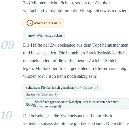
2–3 Minuten leicht köcheln, sodass der Alkohol
weitgehend verdampft und die Flüssigkeit etwas reduziert.
Wartezeit 3 min
100
ml
Weißwein, trocken
09
Die Hälfte der Zwiebelsauce aus dem Topf herausnehmen
und beiseitestellen. Die bemehlten Stockfischstücke dicht
nebeneinander auf die verbleibende Zwiebel-Schicht
legen. Mit Salz und frisch gemahlenem Pfeffer vorsichtig
würzen (der Fisch kann noch salzig sein).
schwarzer Pfeffer, frisch gemahlen
(nach Geschmack)
Salz
(nach Geschmack)
Stockfisch (getrockneter Kabeljau, bereits entsalzen oder zum
900
g
Entsalzen geeignet)
10
Die beiseitegestellte Zwiebelsauce auf dem Fisch
verteilen, sodass die Stücke gut bedeckt sind. Die restliche