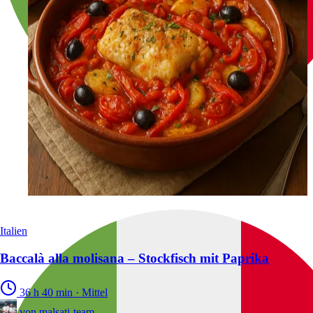
Italien
Baccalà alla molisana – Stockfisch mit Paprika
36 h 40 min
·
Mittel
von
malsati-team