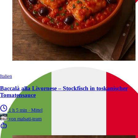
Italien
Baccalà alla Livornese – Stockfisch in toskanischer
Tomatensauce
1 h 5 min
·
Mittel
von
malsati-team