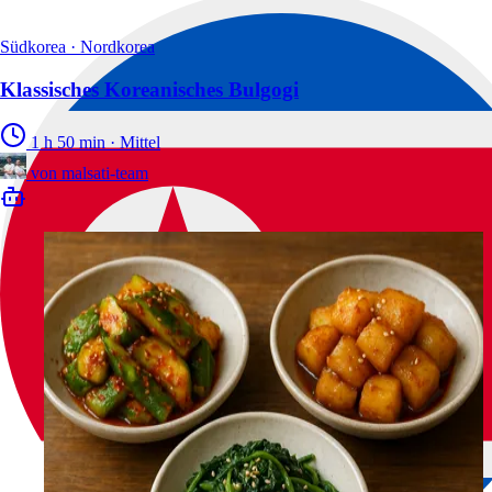
Südkorea · Nordkorea
Klassisches Koreanisches Bulgogi
1 h 50 min
·
Mittel
von
malsati-team