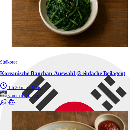
Südkorea
Koreanische Banchan-Auswahl (3 einfache Beilagen)
1 h 20 min
·
Mittel
von
malsati-team