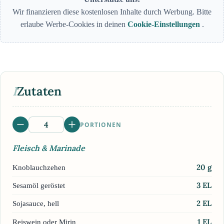
Wir finanzieren diese kostenlosen Inhalte durch Werbung. Bitte
erlaube Werbe-Cookies in deinen
Cookie-Einstellungen
.
I
Zutaten
PORTIONEN
Fleisch & Marinade
20
g
Knoblauchzehen
3
EL
Sesamöl geröstet
2
EL
Sojasauce, hell
1
EL
Reiswein oder Mirin