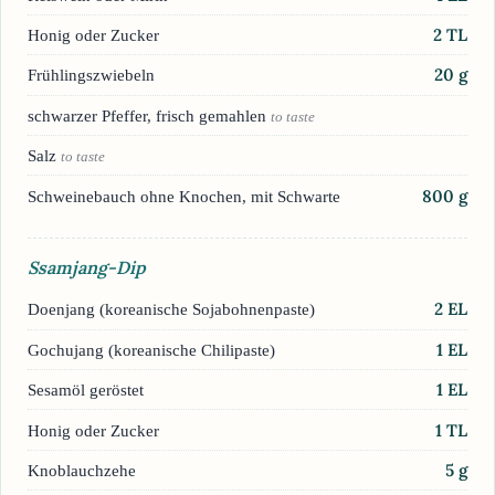
2
TL
Honig oder Zucker
20
g
Frühlingszwiebeln
schwarzer Pfeffer, frisch gemahlen
to taste
Salz
to taste
800
g
Schweinebauch ohne Knochen, mit Schwarte
Ssamjang-Dip
2
EL
Doenjang (koreanische Sojabohnenpaste)
1
EL
Gochujang (koreanische Chilipaste)
1
EL
Sesamöl geröstet
1
TL
Honig oder Zucker
5
g
Knoblauchzehe