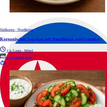
Südkorea · Nordkorea
Koreanisches Japchae mit Rindfleisch und Gemüse
1 h 5 min
·
Mittel
von
malsati-team