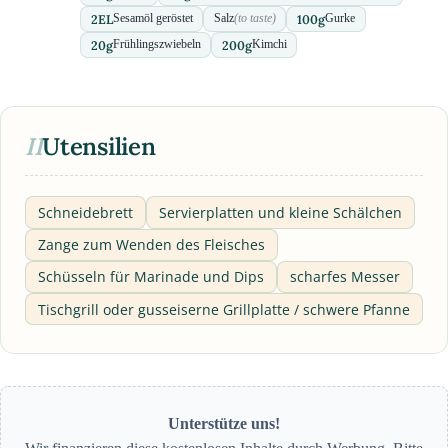
2
EL
100
g
Sesamöl geröstet
Salz
(to taste)
Gurke
20
g
200
g
Frühlingszwiebeln
Kimchi
II
Utensilien
Schneidebrett
Servierplatten und kleine Schälchen
Zange zum Wenden des Fleisches
Schüsseln für Marinade und Dips
scharfes Messer
Tischgrill oder gusseiserne Grillplatte / schwere Pfanne
Unterstütze uns!