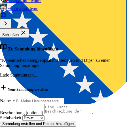
1 h 45 min
·
Mittel
von
malsati-team
Schließen
Zu Sammlung hinzufügen
"Koreanisches Samgyeopsal mit Beilagen und Dips" zu einer
Sammlung hinzufügen
Lade Sammlungen...
Neue Sammlung erstellen
Name
Beschreibung (optional)
Sichtbarkeit
Sammlung erstellen und Rezept hinzufügen