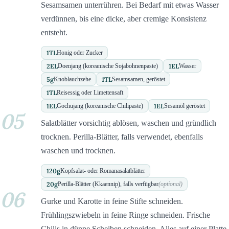
Sesamsamen unterrühren. Bei Bedarf mit etwas Wasser
verdünnen, bis eine dicke, aber cremige Konsistenz
entsteht.
1
TL
Honig oder Zucker
2
EL
1
EL
Doenjang (koreanische Sojabohnenpaste)
Wasser
5
g
1
TL
Knoblauchzehe
Sesamsamen, geröstet
1
TL
Reisessig oder Limettensaft
1
EL
1
EL
Gochujang (koreanische Chilipaste)
Sesamöl geröstet
05
Salatblätter vorsichtig ablösen, waschen und gründlich
trocknen. Perilla-Blätter, falls verwendet, ebenfalls
waschen und trocknen.
120
g
Kopfsalat- oder Romanasalatblätter
20
g
Perilla-Blätter (Kkaennip), falls verfügbar
(optional)
06
Gurke und Karotte in feine Stifte schneiden.
Frühlingszwiebeln in feine Ringe schneiden. Frische
Chilis in dünne Scheiben schneiden. Alles auf einer Platte