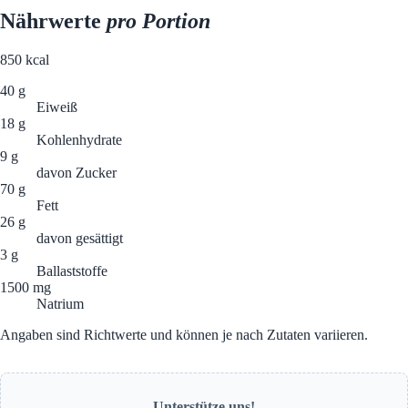
Nährwerte
pro Portion
850
kcal
40 g
Eiweiß
18 g
Kohlenhydrate
9 g
davon Zucker
70 g
Fett
26 g
davon gesättigt
3 g
Ballaststoffe
1500 mg
Natrium
Angaben sind Richtwerte und können je nach Zutaten variieren.
Unterstütze uns!