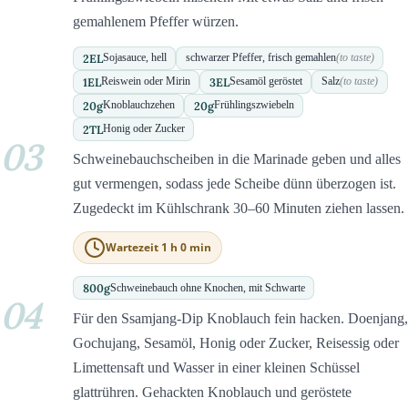
gemahlenem Pfeffer würzen.
2
EL
Sojasauce, hell
schwarzer Pfeffer, frisch gemahlen
(to taste)
1
EL
3
EL
Reiswein oder Mirin
Sesamöl geröstet
Salz
(to taste)
20
g
20
g
Knoblauchzehen
Frühlingszwiebeln
2
TL
Honig oder Zucker
03
Schweinebauchscheiben in die Marinade geben und alles
gut vermengen, sodass jede Scheibe dünn überzogen ist.
Zugedeckt im Kühlschrank 30–60 Minuten ziehen lassen.
Wartezeit 1 h 0 min
800
g
Schweinebauch ohne Knochen, mit Schwarte
04
Für den Ssamjang-Dip Knoblauch fein hacken. Doenjang,
Gochujang, Sesamöl, Honig oder Zucker, Reisessig oder
Limettensaft und Wasser in einer kleinen Schüssel
glattrühren. Gehackten Knoblauch und geröstete