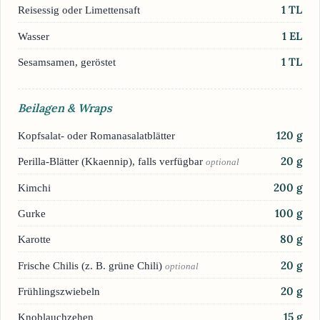
1
TL
Reisessig oder Limettensaft
1
EL
Wasser
1
TL
Sesamsamen, geröstet
Beilagen & Wraps
120
g
Kopfsalat- oder Romanasalatblätter
20
g
Perilla-Blätter (Kkaennip), falls verfügbar
optional
200
g
Kimchi
100
g
Gurke
80
g
Karotte
20
g
Frische Chilis (z. B. grüne Chili)
optional
20
g
Frühlingszwiebeln
15
g
Knoblauchzehen