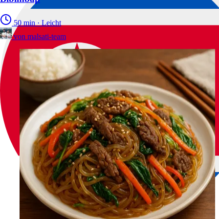
50 min
·
Leicht
von
malsati-team