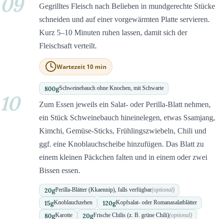
09
Gegrilltes Fleisch nach Belieben in mundgerechte Stücke
schneiden und auf einer vorgewärmten Platte servieren.
Kurz 5–10 Minuten ruhen lassen, damit sich der
Fleischsaft verteilt.
Wartezeit 10 min
800
g
Schweinebauch ohne Knochen, mit Schwarte
10
Zum Essen jeweils ein Salat- oder Perilla-Blatt nehmen,
ein Stück Schweinebauch hineinelegen, etwas Ssamjang,
Kimchi, Gemüse-Sticks, Frühlingszwiebeln, Chili und
ggf. eine Knoblauchscheibe hinzufügen. Das Blatt zu
einem kleinen Päckchen falten und in einem oder zwei
Bissen essen.
20
g
Perilla-Blätter (Kkaennip), falls verfügbar
(optional)
15
g
120
g
Knoblauchzehen
Kopfsalat- oder Romanasalatblätter
80
g
20
g
Karotte
Frische Chilis (z. B. grüne Chili)
(optional)