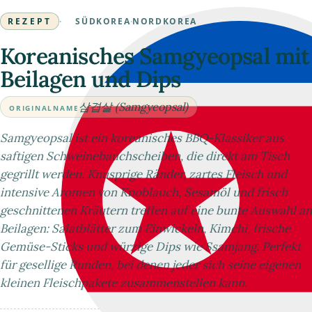
REZEPT
·
SÜDKOREA
·
NORDKOREA
Koreanisches Samgyeopsal mit
Beilagen und Dips
삼겹살 (Samgyeopsal)
ORIGINALNAME
Samgyeopsal ist ein koreanisches BBQ-Klassiker aus
saftigen Schweinebauchscheiben, die direkt am Tisch
gegrillt werden. Knusprige Ränder, zartes Fleisch und
intensive Aromen von Knoblauch, Sesamöl und frisch
geschnittenen Kräutern treffen auf eine bunte Auswahl an
Beilagen: Salatblätter zum Einwickeln, Kimchi, frische
Gemüse-Sticks und würzige Dips wie Ssamjang. Perfekt
für gesellige Runden, bei denen jeder sich seine eigenen
kleinen Fleischpakete zusammenstellen kann.