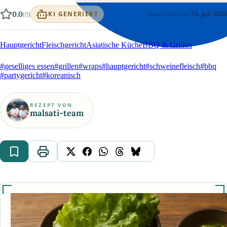
0.0
(0)
Aktualisiert am
15. Juli 2026
KI GENERIERT
Hauptgericht
Fleischgericht
Asiatische Küche
BBQ & Grillen
#geselliges essen
#grillen
#wraps
#hauptgericht
#schweinefleisch
#bbq
#partygericht
#koreanisch
REZEPT VON
malsati-team