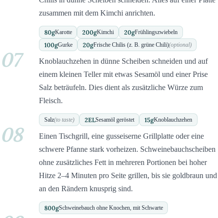
zusammen mit dem Kimchi anrichten.
80
g
200
g
20
g
Karotte
Kimchi
Frühlingszwiebeln
100
g
20
g
Gurke
Frische Chilis (z. B. grüne Chili)
(optional)
07
Knoblauchzehen in dünne Scheiben schneiden und auf
einem kleinen Teller mit etwas Sesamöl und einer Prise
Salz beträufeln. Dies dient als zusätzliche Würze zum
Fleisch.
2
EL
15
g
Salz
(to taste)
Sesamöl geröstet
Knoblauchzehen
08
Einen Tischgrill, eine gusseiserne Grillplatte oder eine
schwere Pfanne stark vorheizen. Schweinebauchscheiben
ohne zusätzliches Fett in mehreren Portionen bei hoher
Hitze 2–4 Minuten pro Seite grillen, bis sie goldbraun und
an den Rändern knusprig sind.
800
g
Schweinebauch ohne Knochen, mit Schwarte