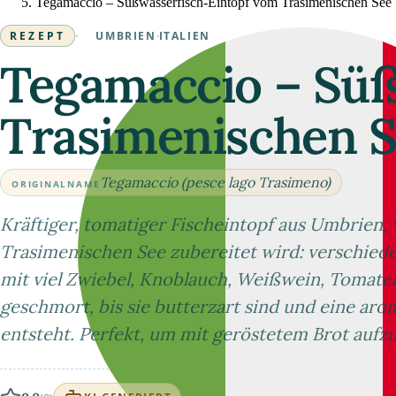
Tegamaccio – Süßwasserfisch‑Eintopf vom Trasimenischen See
REZEPT
·
UMBRIEN
·
ITALIEN
Tegamaccio – Süß
Trasimenischen 
Tegamaccio (pesce lago Trasimeno)
ORIGINALNAME
Kräftiger, tomatiger Fischeintopf aus Umbrien, w
Trasimenischen See zubereitet wird: verschie
mit viel Zwiebel, Knoblauch, Weißwein, Tomate
geschmort, bis sie butterzart sind und eine aro
entsteht. Perfekt, um mit geröstetem Brot aufz