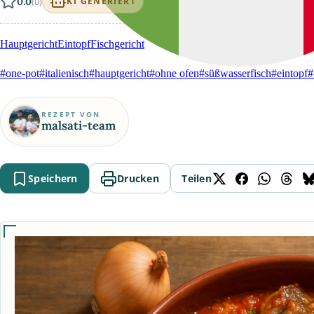
0.0
(0)
KI GENERIERT
Hauptgericht
Eintopf
Fischgericht
#one-pot
#italienisch
#hauptgericht
#ohne ofen
#süßwasserfisch
#eintopf
#
REZEPT VON
malsati-team
Speichern
Drucken
Teilen