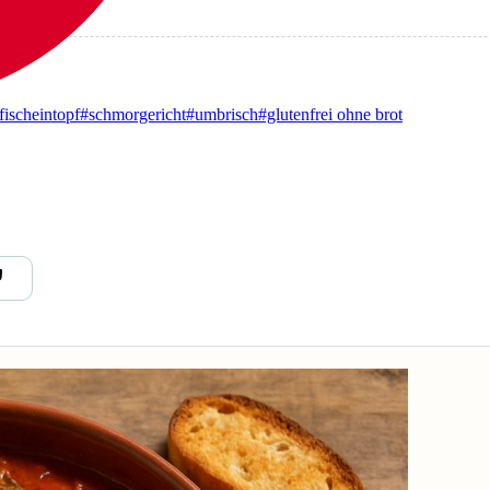
fischeintopf
#schmorgericht
#umbrisch
#glutenfrei ohne brot