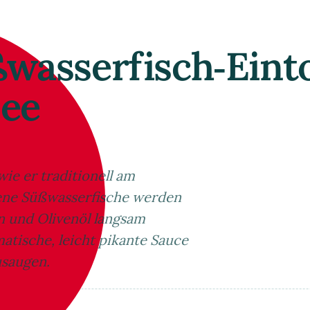
wasserfisch‑Eint
See
ie er traditionell am
dene Süßwasserfische werden
n und Olivenöl langsam
matische, leicht pikante Sauce
usaugen.