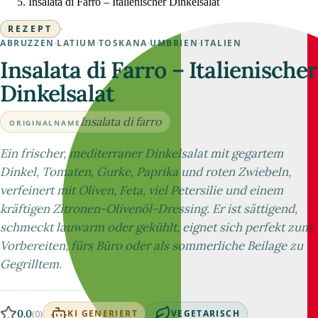
Insalata di Farro – Italienischer Dinkelsalat
REZEPT
·
ABRUZZEN
·
LATIUM
·
TOSKANA
·
UMBRIEN
·
ITALIEN
Insalata di Farro – Italienischer
Dinkelsalat
Insalata di farro
ORIGINALNAME
Ein frischer, mediterraner Dinkelsalat mit gegartem
Dinkel, Tomaten, Gurke, Paprika und roten Zwiebeln,
verfeinert mit Oliven, Feta, viel Petersilie und einem
kräftigen Zitronen-Olivenöl-Dressing. Er ist sättigend,
schmeckt lauwarm oder gekühlt, eignet sich perfekt zum
Vorbereiten, fürs Büro oder als sommerliche Beilage zu
Gegrilltem.
0.0
(0)
KI GENERIERT
VEGETARISCH