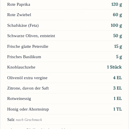
120
g
Rote Paprika
60
g
Rote Zwiebel
100
g
Schafskäse (Feta)
50
g
Schwarze Oliven, entsteint
15
g
Frische glatte Petersilie
5
g
Frisches Basilikum
1
Stück
Knoblauchzehe
4
EL
Olivenöl extra vergine
3
EL
Zitrone, davon der Saft
1
EL
Rotweinessig
1
TL
Honig oder Ahornsirup
Salz
nach Geschmack