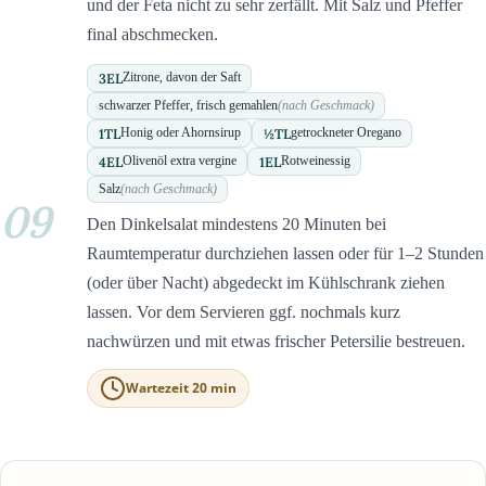
und der Feta nicht zu sehr zerfällt. Mit Salz und Pfeffer
final abschmecken.
3
EL
Zitrone, davon der Saft
schwarzer Pfeffer, frisch gemahlen
(nach Geschmack)
1
TL
½
TL
Honig oder Ahornsirup
getrockneter Oregano
4
EL
1
EL
Olivenöl extra vergine
Rotweinessig
Salz
(nach Geschmack)
09
Den Dinkelsalat mindestens 20 Minuten bei
Raumtemperatur durchziehen lassen oder für 1–2 Stunden
(oder über Nacht) abgedeckt im Kühlschrank ziehen
lassen. Vor dem Servieren ggf. nochmals kurz
nachwürzen und mit etwas frischer Petersilie bestreuen.
Wartezeit 20 min