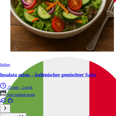
Italien
Insalata mista – italienischer gemischter Salat
25 min
·
Leicht
von
malsati-team