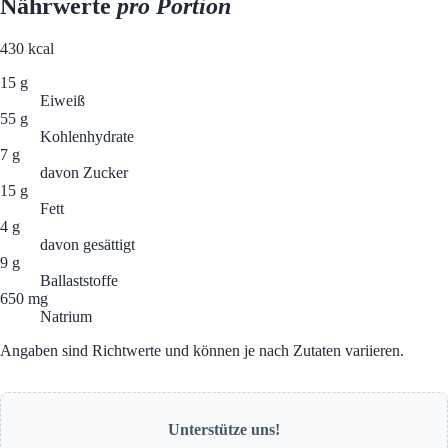
Nährwerte
pro Portion
430
kcal
15 g
Eiweiß
55 g
Kohlenhydrate
7 g
davon Zucker
15 g
Fett
4 g
davon gesättigt
9 g
Ballaststoffe
650 mg
Natrium
Angaben sind Richtwerte und können je nach Zutaten variieren.
Unterstütze uns!