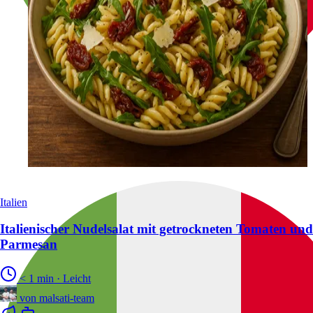
Italien
Italienischer Nudelsalat mit getrockneten Tomaten und
Parmesan
< 1 min
·
Leicht
von
malsati-team