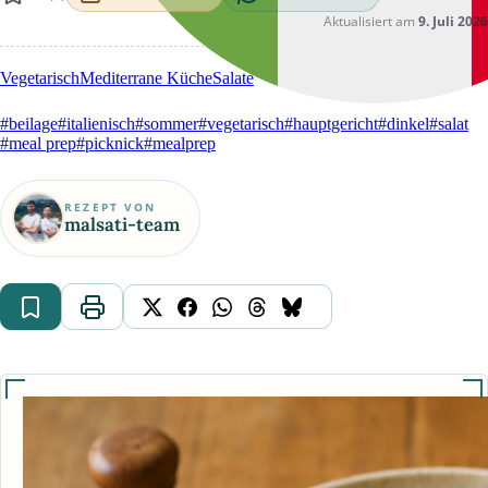
Aktualisiert am
9. Juli 2026
Vegetarisch
Mediterrane Küche
Salate
#beilage
#italienisch
#sommer
#vegetarisch
#hauptgericht
#dinkel
#salat
#meal prep
#picknick
#mealprep
REZEPT VON
malsati-team