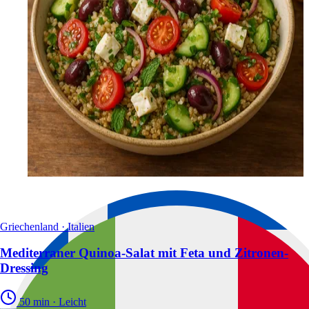
Griechenland · Italien
Mediterraner Quinoa-Salat mit Feta und Zitronen-
Dressing
50 min
·
Leicht