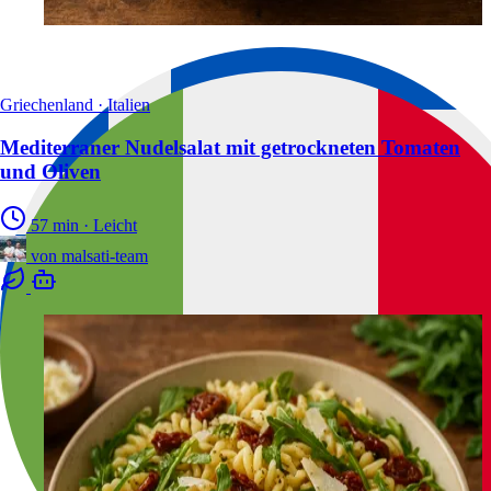
Griechenland · Italien
Mediterraner Nudelsalat mit getrockneten Tomaten
und Oliven
57 min
·
Leicht
von
malsati-team