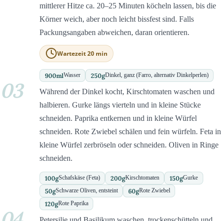
mittlerer Hitze ca. 20–25 Minuten köcheln lassen, bis die
Körner weich, aber noch leicht bissfest sind. Falls
Packungsangaben abweichen, daran orientieren.
Wartezeit 20 min
900
ml
250
g
Wasser
Dinkel, ganz (Farro, alternativ Dinkelperlen)
03
Während der Dinkel kocht, Kirschtomaten waschen und
halbieren. Gurke längs vierteln und in kleine Stücke
schneiden. Paprika entkernen und in kleine Würfel
schneiden. Rote Zwiebel schälen und fein würfeln. Feta in
kleine Würfel zerbröseln oder schneiden. Oliven in Ringe
schneiden.
100
g
200
g
150
g
Schafskäse (Feta)
Kirschtomaten
Gurke
50
g
60
g
Schwarze Oliven, entsteint
Rote Zwiebel
120
g
Rote Paprika
04
Petersilie und Basilikum waschen, trockenschütteln und