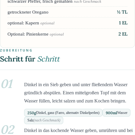
schwarzer Pfeffer, frisch gemahlen
nach Geschmack
½
TL
getrockneter Oregano
1
EL
optional: Kapern
optional
2
EL
Optional: Pinienkerne
optional
ZUBEREITUNG
Schritt für
Schritt
01
Dinkel in ein Sieb geben und unter fließendem Wasser
gründlich abspülen. Einen mittelgroßen Topf mit dem
Wasser füllen, leicht salzen und zum Kochen bringen.
250
g
900
ml
Dinkel, ganz (Farro, alternativ Dinkelperlen)
Wasser
Salz
(nach Geschmack)
02
Dinkel in das kochende Wasser geben, umrühren und bei