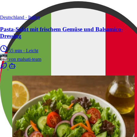
Deutschland · Italien
Pasta-Salat mit frischem Gemüse und Balsamico-
Dressing
55 min
·
Leicht
von
malsati-team