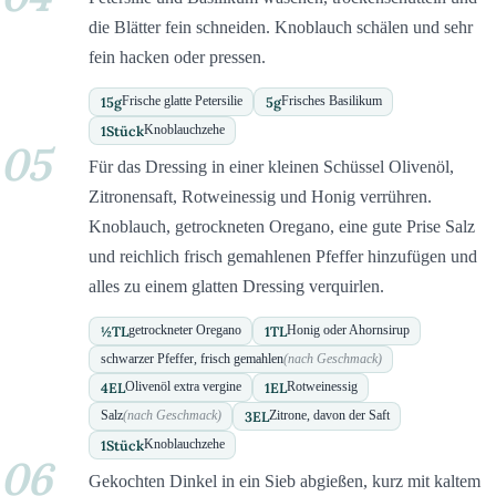
die Blätter fein schneiden. Knoblauch schälen und sehr
fein hacken oder pressen.
15
g
5
g
Frische glatte Petersilie
Frisches Basilikum
1
Stück
Knoblauchzehe
05
Für das Dressing in einer kleinen Schüssel Olivenöl,
Zitronensaft, Rotweinessig und Honig verrühren.
Knoblauch, getrockneten Oregano, eine gute Prise Salz
und reichlich frisch gemahlenen Pfeffer hinzufügen und
alles zu einem glatten Dressing verquirlen.
½
TL
1
TL
getrockneter Oregano
Honig oder Ahornsirup
schwarzer Pfeffer, frisch gemahlen
(nach Geschmack)
4
EL
1
EL
Olivenöl extra vergine
Rotweinessig
3
EL
Salz
(nach Geschmack)
Zitrone, davon der Saft
1
Stück
Knoblauchzehe
06
Gekochten Dinkel in ein Sieb abgießen, kurz mit kaltem