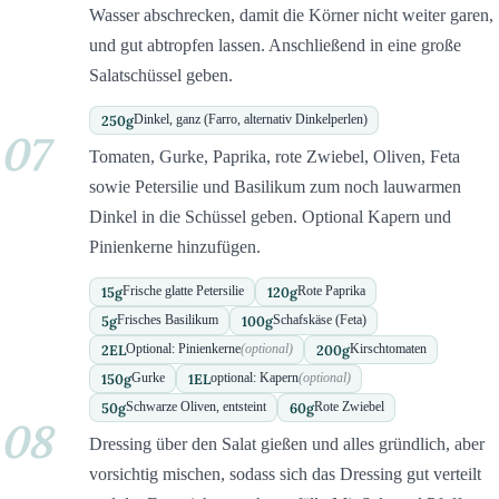
Wasser abschrecken, damit die Körner nicht weiter garen,
und gut abtropfen lassen. Anschließend in eine große
Salatschüssel geben.
250
g
Dinkel, ganz (Farro, alternativ Dinkelperlen)
07
Tomaten, Gurke, Paprika, rote Zwiebel, Oliven, Feta
sowie Petersilie und Basilikum zum noch lauwarmen
Dinkel in die Schüssel geben. Optional Kapern und
Pinienkerne hinzufügen.
15
g
120
g
Frische glatte Petersilie
Rote Paprika
5
g
100
g
Frisches Basilikum
Schafskäse (Feta)
2
EL
200
g
Optional: Pinienkerne
(optional)
Kirschtomaten
150
g
1
EL
Gurke
optional: Kapern
(optional)
50
g
60
g
Schwarze Oliven, entsteint
Rote Zwiebel
08
Dressing über den Salat gießen und alles gründlich, aber
vorsichtig mischen, sodass sich das Dressing gut verteilt