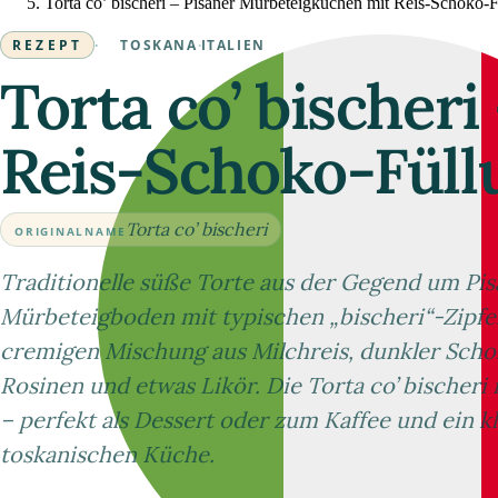
Torta co’ bischeri – Pisaner Mürbeteigkuchen mit Reis-Schoko-
REZEPT
·
TOSKANA
·
ITALIEN
Torta co’ bischer
Reis-Schoko-Füll
Torta co’ bischeri
ORIGINALNAME
Traditionelle süße Torte aus der Gegend um Pisa
Mürbeteigboden mit typischen „bischeri“-Zipfel
cremigen Mischung aus Milchreis, dunkler Scho
Rosinen und etwas Likör. Die Torta co’ bischeri 
– perfekt als Dessert oder zum Kaffee und ein k
toskanischen Küche.