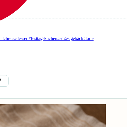
ilchreis
#dessert
#festtagskuchen
#süßes gebäck
#torte