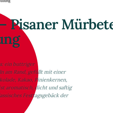
Füllung
i – Pisaner Mürbe
ung
: ein buttriger
n am Rand, gefüllt mit einer
kolade, Kakao, Pinienkernen,
ist aromatisch, dicht und saftig
lassisches Festtagsgebäck der