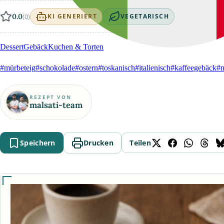
0.0
(0)
KI GENERIERT
VEGETARISCH
Dessert
Gebäck
Kuchen & Torten
#mürbeteig
#schokolade
#ostern
#toskanisch
#italienisch
#kaffeegebäck
#m
REZEPT VON
malsati-team
Speichern
Drucken
Teilen