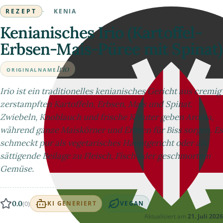
REZEPT
·
KENIA
Kenianisches Irio (Kartoffel-
Erbsen-Mais-Püree mit Spinat)
Irio
ORIGINALNAME
Irio ist ein traditionelles kenianisches Gericht aus cremig
zerstampften Kartoffeln, Erbsen, Mais und Spinat.
Zwiebeln, Knoblauch und frische Kräuter geben Aroma,
während ganze Maiskörner und Erbsen für Biss sorgen. Es
schmeckt pur als vegetarisches Hauptgericht oder als
sättigende Beilage zu Fleisch, Fisch oder geschmortem
Gemüse.
0.0
(0)
KI GENERIERT
VEGAN
Aktualisiert am
21. Juli 2026