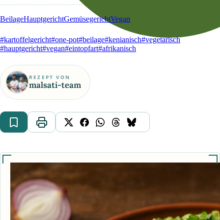
Beilage
Hauptgericht
Gemüsegericht
Vegan
#kartoffelgericht
#one-pot
#beilage
#kenianisch
#vegetarisch
#hauptgericht
#vegan
#eintopfart
#afrikanisch
REZEPT VON
malsati-team