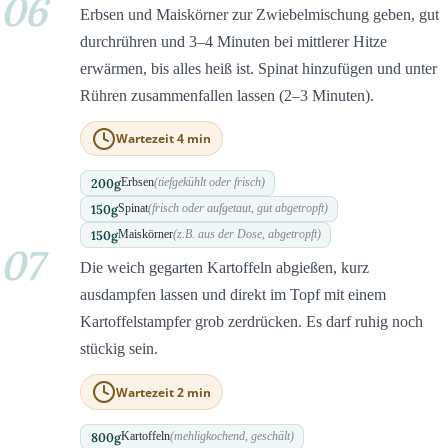
06
Erbsen und Maiskörner zur Zwiebelmischung geben, gut
durchrühren und 3–4 Minuten bei mittlerer Hitze
erwärmen, bis alles heiß ist. Spinat hinzufügen und unter
Rühren zusammenfallen lassen (2–3 Minuten).
Wartezeit 4 min
200
g
Erbsen
(tiefgekühlt oder frisch)
150
g
Spinat
(frisch oder aufgetaut, gut abgetropft)
150
g
Maiskörner
(z.B. aus der Dose, abgetropft)
07
Die weich gegarten Kartoffeln abgießen, kurz
ausdampfen lassen und direkt im Topf mit einem
Kartoffelstampfer grob zerdrücken. Es darf ruhig noch
stückig sein.
Wartezeit 2 min
800
g
Kartoffeln
(mehligkochend, geschält)