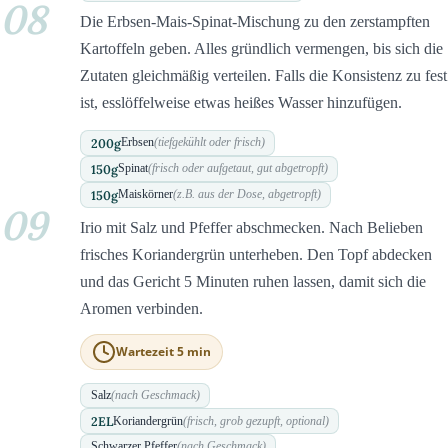
08
Die Erbsen-Mais-Spinat-Mischung zu den zerstampften
Kartoffeln geben. Alles gründlich vermengen, bis sich die
Zutaten gleichmäßig verteilen. Falls die Konsistenz zu fest
ist, esslöffelweise etwas heißes Wasser hinzufügen.
200
g
Erbsen
(tiefgekühlt oder frisch)
150
g
Spinat
(frisch oder aufgetaut, gut abgetropft)
150
g
Maiskörner
(z.B. aus der Dose, abgetropft)
09
Irio mit Salz und Pfeffer abschmecken. Nach Belieben
frisches Koriandergrün unterheben. Den Topf abdecken
und das Gericht 5 Minuten ruhen lassen, damit sich die
Aromen verbinden.
Wartezeit 5 min
Salz
(nach Geschmack)
2
EL
Koriandergrün
(frisch, grob gezupft, optional)
Schwarzer Pfeffer
(nach Geschmack)