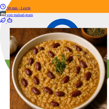
50 min
·
Leicht
von
malsati-team