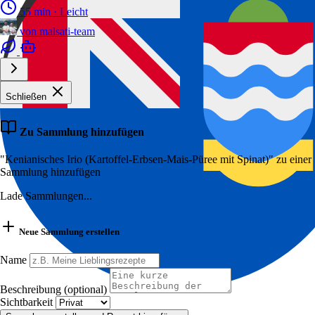
55 min
·
Leicht
von
malsati-team
Schließen
Zu Sammlung hinzufügen
"Kenianisches Irio (Kartoffel-Erbsen-Mais-Püree mit Spinat)" zu einer
Sammlung hinzufügen
Lade Sammlungen...
Neue Sammlung erstellen
Name
Beschreibung (optional)
Sichtbarkeit