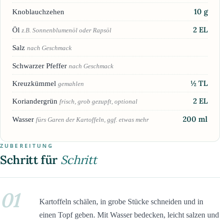
10
g
Knoblauchzehen
2
EL
Öl
z.B. Sonnenblumenöl oder Rapsöl
Salz
nach Geschmack
Schwarzer Pfeffer
nach Geschmack
½
TL
Kreuzkümmel
gemahlen
2
EL
Koriandergrün
frisch, grob gezupft, optional
200
ml
Wasser
fürs Garen der Kartoffeln, ggf. etwas mehr
ZUBEREITUNG
Schritt für
Schritt
01
Kartoffeln schälen, in grobe Stücke schneiden und in
einen Topf geben. Mit Wasser bedecken, leicht salzen und