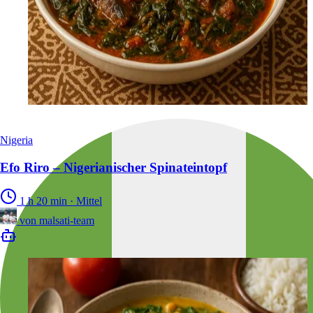
Nigeria
Efo Riro – Nigerianischer Spinateintopf
1 h 20 min
·
Mittel
von
malsati-team