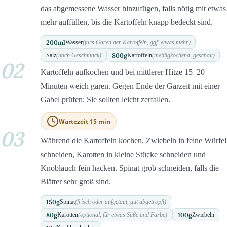
das abgemessene Wasser hinzufügen, falls nötig mit etwas
mehr auffüllen, bis die Kartoffeln knapp bedeckt sind.
200
ml
Wasser
(fürs Garen der Kartoffeln, ggf. etwas mehr)
800
g
Salz
(nach Geschmack)
Kartoffeln
(mehligkochend, geschält)
02
Kartoffeln aufkochen und bei mittlerer Hitze 15–20
Minuten weich garen. Gegen Ende der Garzeit mit einer
Gabel prüfen: Sie sollten leicht zerfallen.
Wartezeit 15 min
03
Während die Kartoffeln kochen, Zwiebeln in feine Würfel
schneiden, Karotten in kleine Stücke schneiden und
Knoblauch fein hacken. Spinat grob schneiden, falls die
Blätter sehr groß sind.
150
g
Spinat
(frisch oder aufgetaut, gut abgetropft)
80
g
100
g
Karotten
(optional, für etwas Süße und Farbe)
Zwiebeln