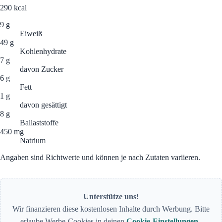
290
kcal
9 g
Eiweiß
49 g
Kohlenhydrate
7 g
davon Zucker
6 g
Fett
1 g
davon gesättigt
8 g
Ballaststoffe
450 mg
Natrium
Angaben sind Richtwerte und können je nach Zutaten variieren.
Unterstütze uns!
Wir finanzieren diese kostenlosen Inhalte durch Werbung. Bitte
erlaube Werbe-Cookies in deinen
Cookie-Einstellungen
.