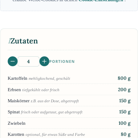
I
Zutaten
PORTIONEN
800
g
Kartoffeln
mehligkochend, geschält
200
g
Erbsen
tiefgekühlt oder frisch
150
g
Maiskörner
z.B. aus der Dose, abgetropft
150
g
Spinat
frisch oder aufgetaut, gut abgetropft
100
g
Zwiebeln
80
g
Karotten
optional, für etwas Süße und Farbe