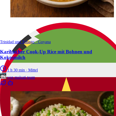
Trinidad und Tobago · Guyana
Karibischer Cook-Up Rice mit Bohnen und
Kokosmilch
1 h 30 min
·
Mittel
von
malsati-team