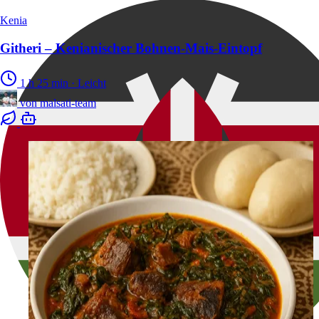
Kenia
Githeri – Kenianischer Bohnen-Mais-Eintopf
1 h 25 min
·
Leicht
von
malsati-team