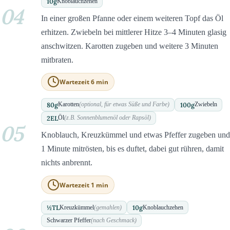
10
g
Knoblauchzehen
04
In einer großen Pfanne oder einem weiteren Topf das Öl
erhitzen. Zwiebeln bei mittlerer Hitze 3–4 Minuten glasig
anschwitzen. Karotten zugeben und weitere 3 Minuten
mitbraten.
Wartezeit 6 min
80
g
100
g
Karotten
(optional, für etwas Süße und Farbe)
Zwiebeln
2
EL
Öl
(z.B. Sonnenblumenöl oder Rapsöl)
05
Knoblauch, Kreuzkümmel und etwas Pfeffer zugeben und
1 Minute mitrösten, bis es duftet, dabei gut rühren, damit
nichts anbrennt.
Wartezeit 1 min
½
TL
10
g
Kreuzkümmel
(gemahlen)
Knoblauchzehen
Schwarzer Pfeffer
(nach Geschmack)