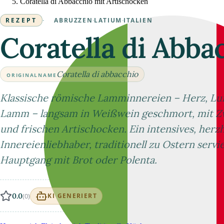
Coratella di Abbacchio mit Artischocken
REZEPT
·
ABRUZZEN
·
LATIUM
·
ITALIEN
Coratella di Abba
Coratella di abbacchio
ORIGINALNAME
Klassische römische Lamminnereien – Herz, Lu
Lamm – langsam in Weißwein geschmort, mit Z
und frischen Artischocken. Ein intensives, herzh
Innereienliebhaber, traditionell zu Ostern servier
Hauptgang mit Brot oder Polenta.
0.0
(0)
KI GENERIERT