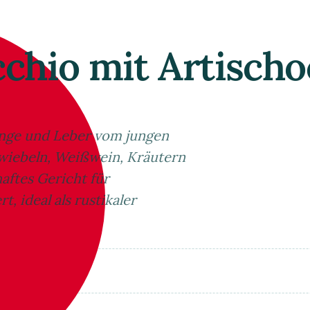
cchio mit Artisch
nge und Leber vom jungen
wiebeln, Weißwein, Kräutern
aftes Gericht für
t, ideal als rustikaler