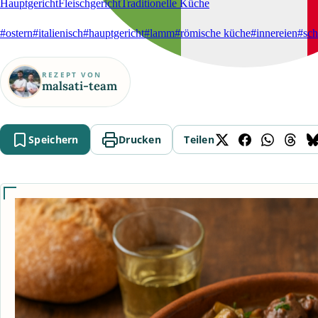
Hauptgericht
Fleischgericht
Traditionelle Küche
#ostern
#italienisch
#hauptgericht
#lamm
#römische küche
#innereien
#sch
REZEPT VON
malsati-team
Speichern
Drucken
Teilen