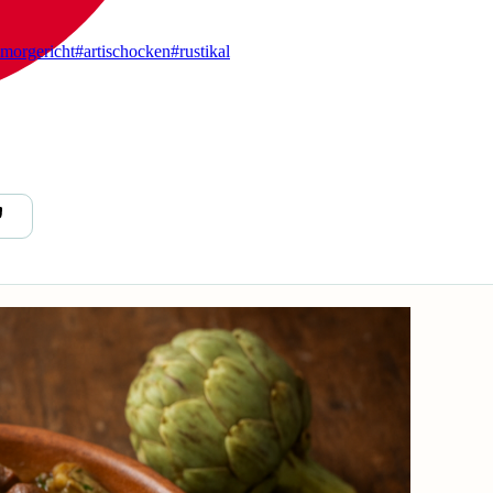
morgericht
#artischocken
#rustikal