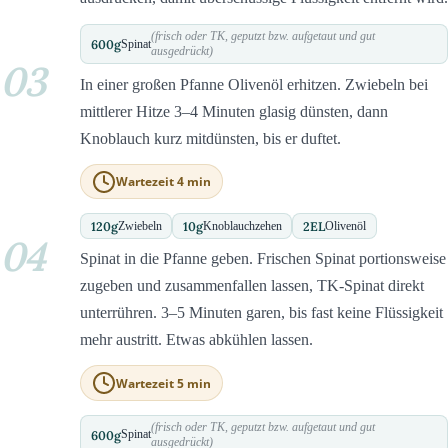
(frisch oder TK, geputzt bzw. aufgetaut und gut
600
g
Spinat
ausgedrückt)
03
In einer großen Pfanne Olivenöl erhitzen. Zwiebeln bei
mittlerer Hitze 3–4 Minuten glasig dünsten, dann
Knoblauch kurz mitdünsten, bis er duftet.
Wartezeit 4 min
120
g
10
g
2
EL
Zwiebeln
Knoblauchzehen
Olivenöl
04
Spinat in die Pfanne geben. Frischen Spinat portionsweise
zugeben und zusammenfallen lassen, TK-Spinat direkt
unterrühren. 3–5 Minuten garen, bis fast keine Flüssigkeit
mehr austritt. Etwas abkühlen lassen.
Wartezeit 5 min
(frisch oder TK, geputzt bzw. aufgetaut und gut
600
g
Spinat
ausgedrückt)