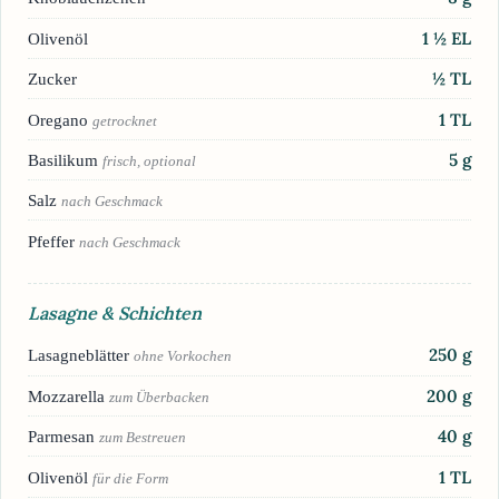
1 ½
EL
Olivenöl
½
TL
Zucker
1
TL
Oregano
getrocknet
5
g
Basilikum
frisch, optional
Salz
nach Geschmack
Pfeffer
nach Geschmack
Lasagne & Schichten
250
g
Lasagneblätter
ohne Vorkochen
200
g
Mozzarella
zum Überbacken
40
g
Parmesan
zum Bestreuen
1
TL
Olivenöl
für die Form