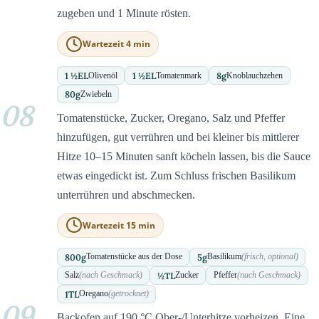
zugeben und 1 Minute rösten.
Wartezeit 4 min
1 ½
EL
1 ½
EL
8
g
Olivenöl
Tomatenmark
Knoblauchzehen
80
g
Zwiebeln
08
Tomatenstücke, Zucker, Oregano, Salz und Pfeffer
hinzufügen, gut verrühren und bei kleiner bis mittlerer
Hitze 10–15 Minuten sanft köcheln lassen, bis die Sauce
etwas eingedickt ist. Zum Schluss frischen Basilikum
unterrühren und abschmecken.
Wartezeit 15 min
800
g
5
g
Tomatenstücke aus der Dose
Basilikum
(frisch, optional)
½
TL
Salz
(nach Geschmack)
Zucker
Pfeffer
(nach Geschmack)
1
TL
Oregano
(getrocknet)
09
Backofen auf 190 °C Ober-/Unterhitze vorheizen. Eine