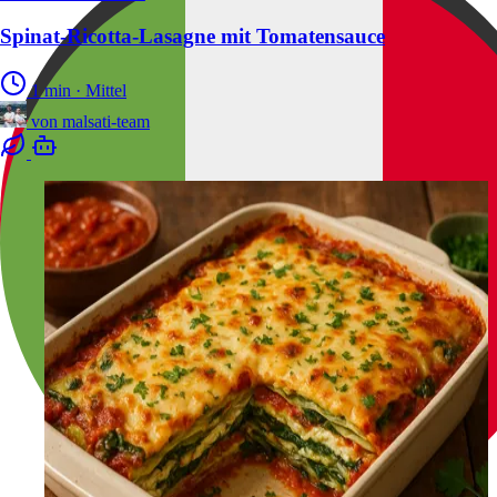
Spinat-Ricotta-Lasagne mit Tomatensauce
1 min
·
Mittel
von
malsati-team