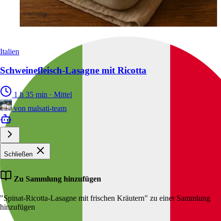
Italien
Schweinefleisch-Lasagne mit Ricotta
1 h 35 min
·
Mittel
von
malsati-team
Schließen
Zu Sammlung hinzufügen
"Spinat-Ricotta-Lasagne mit frischen Kräutern" zu einer Sammlung
hinzufügen