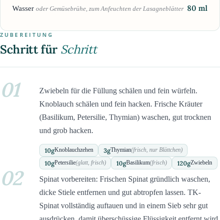
80
ml
Wasser
oder Gemüsebrühe, zum Anfeuchten der Lasagneblätter
ZUBEREITUNG
Schritt für
Schritt
01
Zwiebeln für die Füllung schälen und fein würfeln.
Knoblauch schälen und fein hacken. Frische Kräuter
(Basilikum, Petersilie, Thymian) waschen, gut trocknen
und grob hacken.
10
g
3
g
Knoblauchzehen
Thymian
(frisch, nur Blättchen)
10
g
10
g
120
g
Petersilie
(glatt, frisch)
Basilikum
(frisch)
Zwiebeln
02
Spinat vorbereiten: Frischen Spinat gründlich waschen,
dicke Stiele entfernen und gut abtropfen lassen. TK-
Spinat vollständig auftauen und in einem Sieb sehr gut
ausdrücken, damit überschüssige Flüssigkeit entfernt wird.