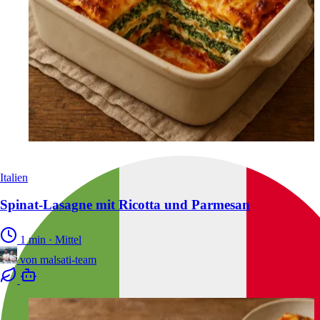
Italien
Spinat-Lasagne mit Ricotta und Parmesan
1 min
·
Mittel
von
malsati-team