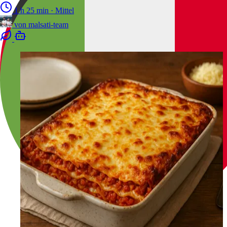
1 h 25 min
·
Mittel
von
malsati-team