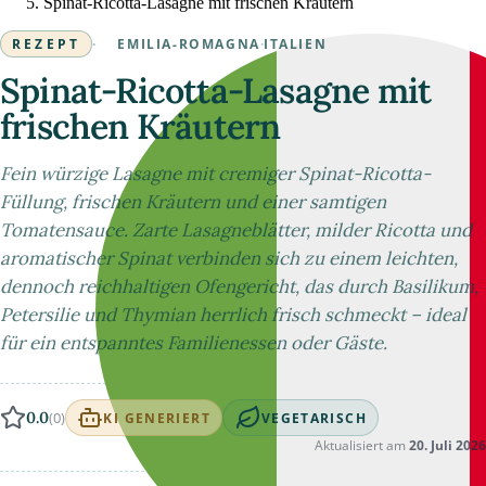
Spinat-Ricotta-Lasagne mit frischen Kräutern
REZEPT
·
EMILIA-ROMAGNA
·
ITALIEN
Spinat-Ricotta-Lasagne mit
frischen Kräutern
Fein würzige Lasagne mit cremiger Spinat-Ricotta-
Füllung, frischen Kräutern und einer samtigen
Tomatensauce. Zarte Lasagneblätter, milder Ricotta und
aromatischer Spinat verbinden sich zu einem leichten,
dennoch reichhaltigen Ofengericht, das durch Basilikum,
Petersilie und Thymian herrlich frisch schmeckt – ideal
für ein entspanntes Familienessen oder Gäste.
0.0
(0)
KI GENERIERT
VEGETARISCH
Aktualisiert am
20. Juli 2026