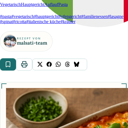
Vegetarisch
Hauptgericht
Auflauf
Pasta
#pasta
#vegetarisch
#hauptgericht
#ofengericht
#familienessen
#lasagne
#spinat
#ricotta
#italienische küche
#kräuter
REZEPT VON
malsati-team