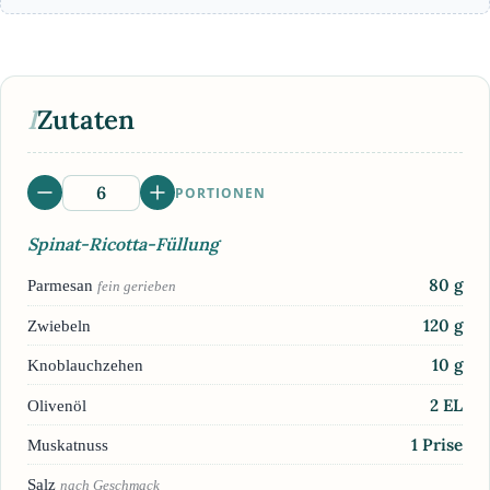
I
Zutaten
PORTIONEN
Spinat-Ricotta-Füllung
80
g
Parmesan
fein gerieben
120
g
Zwiebeln
10
g
Knoblauchzehen
2
EL
Olivenöl
1
Prise
Muskatnuss
Salz
nach Geschmack