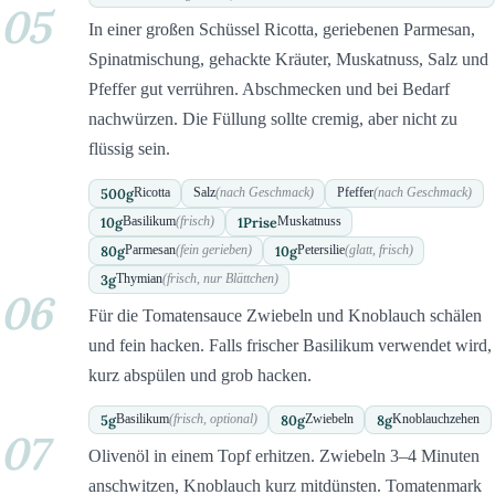
05
In einer großen Schüssel Ricotta, geriebenen Parmesan,
Spinatmischung, gehackte Kräuter, Muskatnuss, Salz und
Pfeffer gut verrühren. Abschmecken und bei Bedarf
nachwürzen. Die Füllung sollte cremig, aber nicht zu
flüssig sein.
500
g
Ricotta
Salz
(nach Geschmack)
Pfeffer
(nach Geschmack)
10
g
1
Prise
Basilikum
(frisch)
Muskatnuss
80
g
10
g
Parmesan
(fein gerieben)
Petersilie
(glatt, frisch)
3
g
Thymian
(frisch, nur Blättchen)
06
Für die Tomatensauce Zwiebeln und Knoblauch schälen
und fein hacken. Falls frischer Basilikum verwendet wird,
kurz abspülen und grob hacken.
5
g
80
g
8
g
Basilikum
(frisch, optional)
Zwiebeln
Knoblauchzehen
07
Olivenöl in einem Topf erhitzen. Zwiebeln 3–4 Minuten
anschwitzen, Knoblauch kurz mitdünsten. Tomatenmark