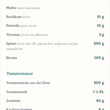
Pfeffer
nach Geschmack
10
g
Basilikum
frisch
10
g
Petersilie
glatt, frisch
3
g
Thymian
frisch, nur Blättchen
600
g
Spinat
frisch oder TK, geputzt bzw. aufgetaut und gut
ausgedrückt
500
g
Ricotta
Tomatensauce
800
g
Tomatenstücke aus der Dose
1 ½
EL
Tomatenmark
80
g
Zwiebeln
8
g
Knoblauchzehen