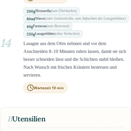
200
g
Mozzarella
(zum Überbacken)
80
ml
Wasser
(oder Gemüsebrühe, zum Anfeuchten der Lasagneblätter)
40
g
Parmesan
(zum Bestreuen)
250
g
Lasagneblätter
(ohne Vorkochen)
14
Lasagne aus dem Ofen nehmen und vor dem
Anschneiden 8–10 Minuten ruhen lassen, damit sie sich
besser schneiden lässt und die Schichten stabil bleiben.
Nach Wunsch mit frischen Kräutern bestreuen und
servieren.
Wartezeit 10 min
II
Utensilien