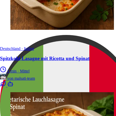
Deutschland · Italien
Spitzkohl-Lasagne mit Ricotta und Spinat
1 min
·
Mittel
von
malsati-team