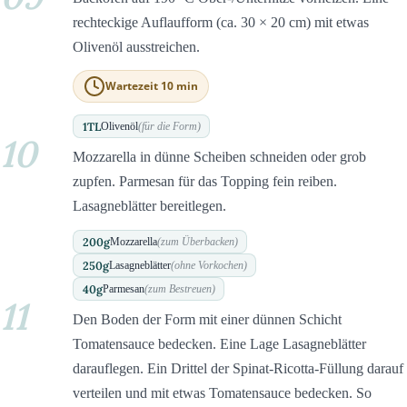
rechteckige Auflaufform (ca. 30 × 20 cm) mit etwas
Olivenöl ausstreichen.
Wartezeit 10 min
1
TL
Olivenöl
(für die Form)
10
Mozzarella in dünne Scheiben schneiden oder grob
zupfen. Parmesan für das Topping fein reiben.
Lasagneblätter bereitlegen.
200
g
Mozzarella
(zum Überbacken)
250
g
Lasagneblätter
(ohne Vorkochen)
40
g
Parmesan
(zum Bestreuen)
11
Den Boden der Form mit einer dünnen Schicht
Tomatensauce bedecken. Eine Lage Lasagneblätter
darauflegen. Ein Drittel der Spinat-Ricotta-Füllung darauf
verteilen und mit etwas Tomatensauce bedecken. So