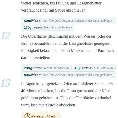
weiter schichten, bis Füllung und Lasagneblätter
verbraucht sind; mit Sauce abschließen.
80
ml
Wasser
(oder Gemüsebrühe, zum Anfeuchten der Lasagneblätter)
250
g
Lasagneblätter
(ohne Vorkochen)
12
Die Oberfläche gleichmäßig mit dem Wasser (oder der
Brühe) beträufeln, damit die Lasagneblätter genügend
Flüssigkeit bekommen. Dann Mozzarella und Parmesan
darüber verteilen.
200
g
40
g
Mozzarella
(zum Überbacken)
Parmesan
(zum Bestreuen)
80
ml
Wasser
(oder Gemüsebrühe, zum Anfeuchten der Lasagneblätter)
13
Lasagne im vorgeheizten Ofen auf mittlerer Schiene 35–
40 Minuten backen, bis die Pasta gar ist und der Käse
goldbraun gebräunt ist. Falls die Oberfläche zu dunkel
wird, lose mit Alufolie abdecken.
Wartezeit 40 min