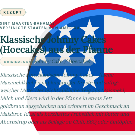
REZEPT
·
SINT MAARTEN
·
BAHAMAS
·
VEREINIGTE STAATEN VON AMERIKA
Klassische Johnny Cakes
(Hoecakes) aus der Pfanne
Johnny Cake / Hoecakes
ORIGINALNAME
Klassische amerikanische Johnny Cakes – flache
Maismehlkuchen mit knuspriger Kruste und saftig-
weicher Mitte. Der leicht süßliche Teig aus Maismehl,
Milch und Eiern wird in der Pfanne in etwas Fett
goldbraun ausgebacken und erinnert im Geschmack an
Maisbrot. Ideal als herzhaftes Frühstück mit Butter und
Ahornsirup oder als Beilage zu Chili, BBQ oder Eintöpfen.