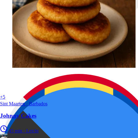
+5
Sint Maarten · Barbados
Johnny Cakes
45 min
·
Leicht