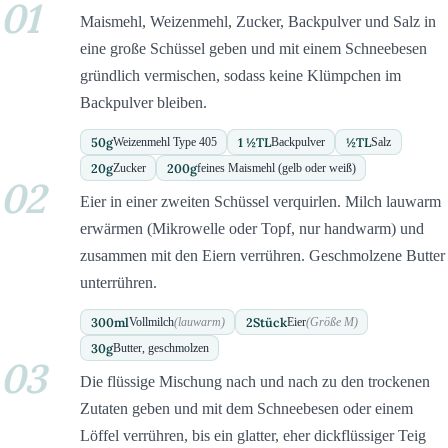
01
Maismehl, Weizenmehl, Zucker, Backpulver und Salz in
eine große Schüssel geben und mit einem Schneebesen
gründlich vermischen, sodass keine Klümpchen im
Backpulver bleiben.
50
g
1 ½
TL
½
TL
Weizenmehl Type 405
Backpulver
Salz
20
g
200
g
Zucker
feines Maismehl (gelb oder weiß)
02
Eier in einer zweiten Schüssel verquirlen. Milch lauwarm
erwärmen (Mikrowelle oder Topf, nur handwarm) und
zusammen mit den Eiern verrühren. Geschmolzene Butter
unterrühren.
300
ml
2
Stück
Vollmilch
(lauwarm)
Eier
(Größe M)
30
g
Butter, geschmolzen
03
Die flüssige Mischung nach und nach zu den trockenen
Zutaten geben und mit dem Schneebesen oder einem
Löffel verrühren, bis ein glatter, eher dickflüssiger Teig