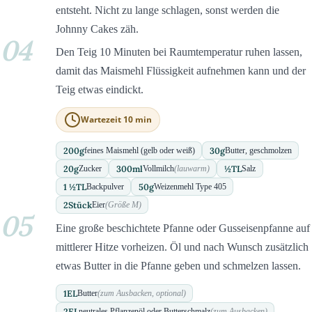
entsteht. Nicht zu lange schlagen, sonst werden die
Johnny Cakes zäh.
04
Den Teig 10 Minuten bei Raumtemperatur ruhen lassen,
damit das Maismehl Flüssigkeit aufnehmen kann und der
Teig etwas eindickt.
Wartezeit 10 min
200
g
30
g
feines Maismehl (gelb oder weiß)
Butter, geschmolzen
20
g
300
ml
½
TL
Zucker
Vollmilch
(lauwarm)
Salz
1 ½
TL
50
g
Backpulver
Weizenmehl Type 405
2
Stück
Eier
(Größe M)
05
Eine große beschichtete Pfanne oder Gusseisenpfanne auf
mittlerer Hitze vorheizen. Öl und nach Wunsch zusätzlich
etwas Butter in die Pfanne geben und schmelzen lassen.
1
EL
Butter
(zum Ausbacken, optional)
2
EL
neutrales Pflanzenöl oder Butterschmalz
(zum Ausbacken)