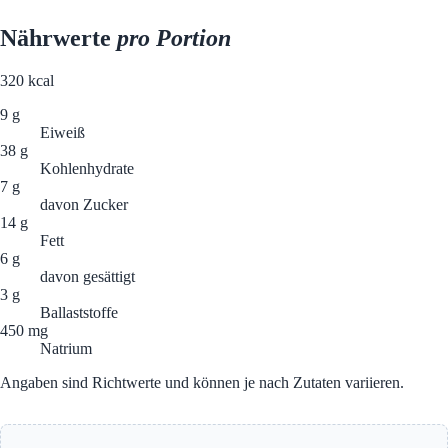
Nährwerte
pro Portion
320
kcal
9 g
Eiweiß
38 g
Kohlenhydrate
7 g
davon Zucker
14 g
Fett
6 g
davon gesättigt
3 g
Ballaststoffe
450 mg
Natrium
Angaben sind Richtwerte und können je nach Zutaten variieren.