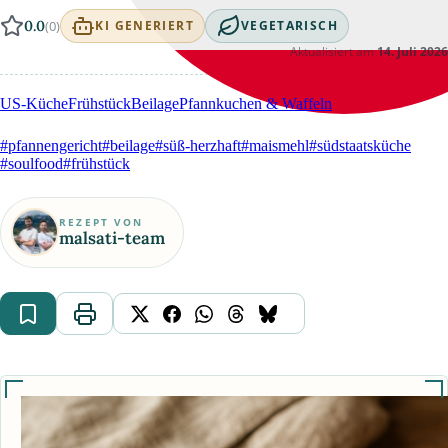
0.0
(0)
KI GENERIERT
VEGETARISCH
Aktualisiert am
14. Juli 2026
US-Küche
Frühstück
Beilage
Pfannkuchen & Waffeln
#pfannengericht
#beilage
#süß-herzhaft
#maismehl
#südstaatsküche
#soulfood
#frühstück
REZEPT VON
malsati-team