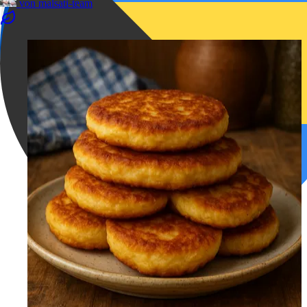
von
malsati-team