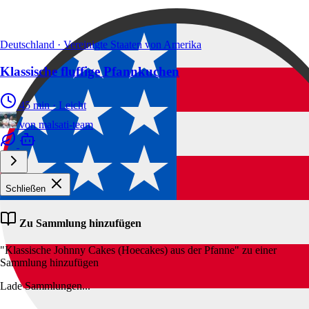
Deutschland · Vereinigte Staaten von Amerika
Klassische fluffige Pfannkuchen
45 min
·
Leicht
von
malsati-team
Schließen
Zu Sammlung hinzufügen
"Klassische Johnny Cakes (Hoecakes) aus der Pfanne" zu einer
Sammlung hinzufügen
Lade Sammlungen...