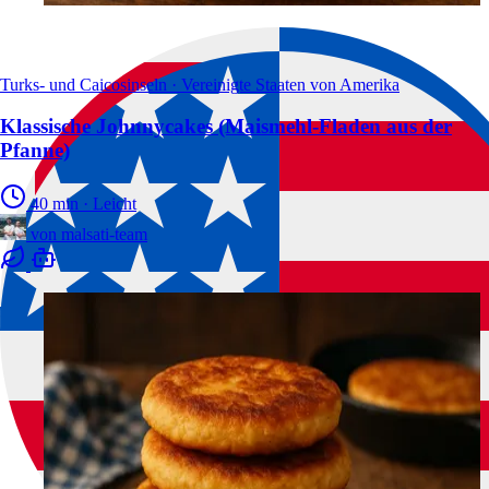
Turks- und Caicosinseln · Vereinigte Staaten von Amerika
Klassische Johnnycakes (Maismehl-Fladen aus der
Pfanne)
40 min
·
Leicht
von
malsati-team