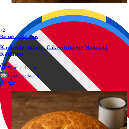
+2
Barbados · Bahamas
Karibische Johnny Cakes (frittierte Maismehl-
Küchlein)
50 min
·
Leicht
von
malsati-team