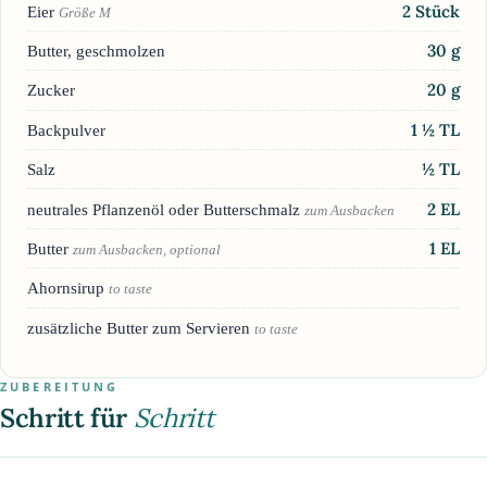
2
Stück
Eier
Größe M
30
g
Butter, geschmolzen
20
g
Zucker
1 ½
TL
Backpulver
½
TL
Salz
2
EL
neutrales Pflanzenöl oder Butterschmalz
zum Ausbacken
1
EL
Butter
zum Ausbacken, optional
Ahornsirup
to taste
zusätzliche Butter zum Servieren
to taste
ZUBEREITUNG
Schritt für
Schritt