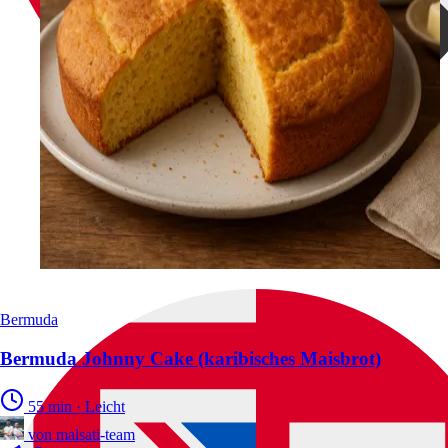
Bermuda
Bermuda Johnny Cake (karibisches Maisbrot)
55 min
·
Leicht
von
malsati-team