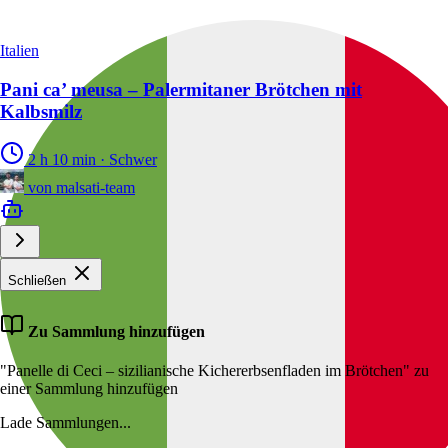
Italien
Pani ca’ meusa – Palermitaner Brötchen mit
Kalbsmilz
2 h 10 min
·
Schwer
von
malsati-team
Schließen
Zu Sammlung hinzufügen
"Panelle di Ceci – sizilianische Kichererbsenfladen im Brötchen" zu
einer Sammlung hinzufügen
Lade Sammlungen...