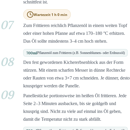
schnittfest ist.
Wartezeit 1 h 0 min
07
Zum Frittieren reichlich Pflanzenöl in einem weiten Topf
oder einer hohen Pfanne auf etwa 170–180 °C erhitzen.
Das Öl sollte mindestens 3–4 cm hoch stehen.
700
ml
Pflanzenöl zum Frittieren (z.B. Sonnenblumen- oder Erdnussöl)
08
Den fest gewordenen Kichererbsenblock aus der Form
stürzen. Mit einem scharfen Messer in dünne Rechtecke
oder Rauten von etwa 3×7 cm schneiden. Je dünner, desto
knuspriger werden die Panelle.
09
Panellestücke portionsweise im heißen Öl frittieren. Jede
Seite 2–3 Minuten ausbacken, bis sie goldgelb und
knusprig sind. Nicht zu viele auf einmal ins Öl geben,
damit die Temperatur nicht zu stark abfällt.