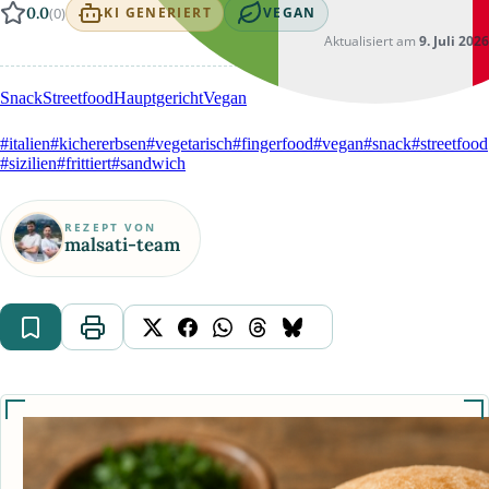
0.0
(0)
KI GENERIERT
VEGAN
Aktualisiert am
9. Juli 2026
Snack
Streetfood
Hauptgericht
Vegan
#italien
#kichererbsen
#vegetarisch
#fingerfood
#vegan
#snack
#streetfood
#sizilien
#frittiert
#sandwich
REZEPT VON
malsati-team