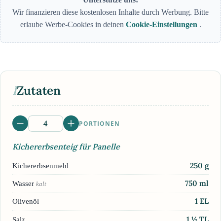
Wir finanzieren diese kostenlosen Inhalte durch Werbung. Bitte
erlaube Werbe-Cookies in deinen
Cookie-Einstellungen
.
I
Zutaten
PORTIONEN
Kichererbsenteig für Panelle
250
g
Kichererbsenmehl
750
ml
Wasser
kalt
1
EL
Olivenöl
1 ½
TL
Salz