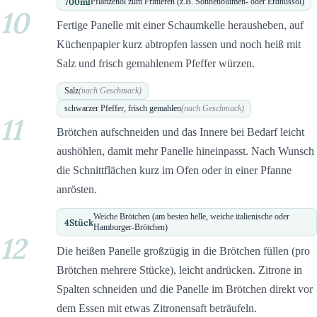
700
ml
Pflanzenöl zum Frittieren (z.B. Sonnenblumen- oder Erdnussöl)
10
Fertige Panelle mit einer Schaumkelle herausheben, auf
Küchenpapier kurz abtropfen lassen und noch heiß mit
Salz und frisch gemahlenem Pfeffer würzen.
Salz
(nach Geschmack)
schwarzer Pfeffer, frisch gemahlen
(nach Geschmack)
11
Brötchen aufschneiden und das Innere bei Bedarf leicht
aushöhlen, damit mehr Panelle hineinpasst. Nach Wunsch
die Schnittflächen kurz im Ofen oder in einer Pfanne
anrösten.
Weiche Brötchen (am besten helle, weiche italienische oder
4
Stück
Hamburger-Brötchen)
12
Die heißen Panelle großzügig in die Brötchen füllen (pro
Brötchen mehrere Stücke), leicht andrücken. Zitrone in
Spalten schneiden und die Panelle im Brötchen direkt vor
dem Essen mit etwas Zitronensaft beträufeln.