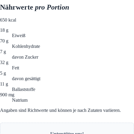
Nährwerte
pro Portion
650
kcal
18 g
Eiweiß
70 g
Kohlenhydrate
7 g
davon Zucker
32 g
Fett
5 g
davon gesättigt
11 g
Ballaststoffe
900 mg
Natrium
Angaben sind Richtwerte und können je nach Zutaten variieren.
Unterstütze uns!