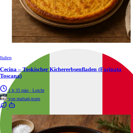
Italien
Cecina – Toskischer Kichererbsenfladen (Farinata
Toscana)
1 h 35 min
·
Leicht
von
malsati-team