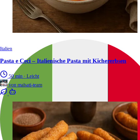
Italien
Pasta e Ceci – Italienische Pasta mit Kichererbsen
50 min
·
Leicht
von
malsati-team