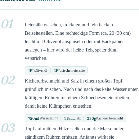
01
Petersilie waschen, trocknen und fein hacken.
Beiseitestellen. Eine rechteckige Form (ca. 20×30 cm)
leicht mit Olivenöl auspinseln oder mit Backpapier
auslegen – hier wird der heiße Teig später dünn
verstrichen.
1
EL
2
EL
Olivenöl
frische Petersilie
02
Kichererbsenmehl und Salz in einem großen Topf
gründlich mischen. Nach und nach das kalte Wasser unter
kräftigem Rühren mit einem Schneebesen einarbeiten,
damit keine Klümpchen entstehen.
750
ml
1 ½
TL
250
g
Wasser
(kalt)
Salz
Kichererbsenmehl
03
Topf auf mittlere Hitze stellen und die Masse unter
ständigem Rühren erhitzen. Anfangs wirkt sie