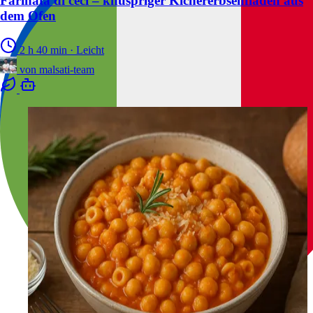
Farinata di ceci – knuspriger Kichererbsenfladen aus
dem Ofen
2 h 40 min
·
Leicht
von
malsati-team