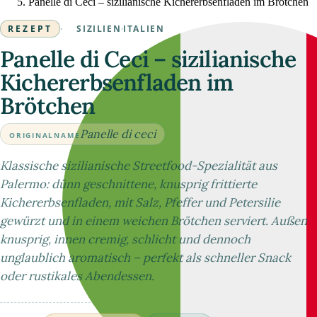
Panelle di Ceci – sizilianische Kichererbsenfladen im Brötchen
REZEPT
·
SIZILIEN
·
ITALIEN
Panelle di Ceci – sizilianische
Kichererbsenfladen im
Brötchen
Panelle di ceci
ORIGINALNAME
Klassische sizilianische Streetfood-Spezialität aus
Palermo: dünn geschnittene, knusprig frittierte
Kichererbsenfladen, mit Salz, Pfeffer und Petersilie
gewürzt und in einem weichen Brötchen serviert. Außen
knusprig, innen cremig, schlicht und dennoch
unglaublich aromatisch – perfekt als schneller Snack
oder rustikales Abendessen.