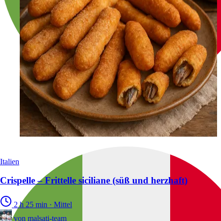
Italien
Crispelle – Frittelle siciliane (süß und herzhaft)
2 h 25 min
·
Mittel
von
malsati-team