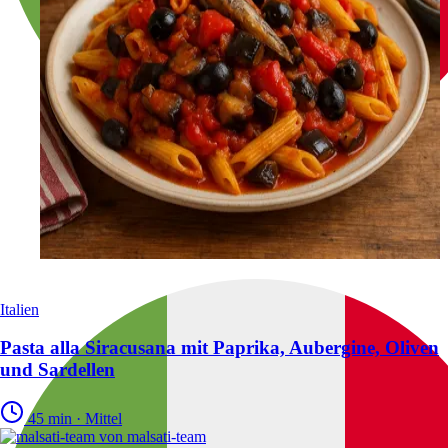
Italien
Pasta alla Siracusana mit Paprika, Aubergine, Oliven
und Sardellen
45 min
·
Mittel
von
malsati-team