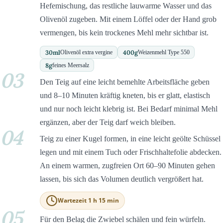
Hefemischung, das restliche lauwarme Wasser und das
Olivenöl zugeben. Mit einem Löffel oder der Hand grob
vermengen, bis kein trockenes Mehl mehr sichtbar ist.
30
ml
400
g
Olivenöl extra vergine
Weizenmehl Type 550
8
g
feines Meersalz
03
Den Teig auf eine leicht bemehlte Arbeitsfläche geben
und 8–10 Minuten kräftig kneten, bis er glatt, elastisch
und nur noch leicht klebrig ist. Bei Bedarf minimal Mehl
ergänzen, aber der Teig darf weich bleiben.
04
Teig zu einer Kugel formen, in eine leicht geölte Schüssel
legen und mit einem Tuch oder Frischhaltefolie abdecken.
An einem warmen, zugfreien Ort 60–90 Minuten gehen
lassen, bis sich das Volumen deutlich vergrößert hat.
Wartezeit 1 h 15 min
05
Für den Belag die Zwiebel schälen und fein würfeln.