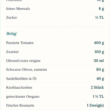
8
g
feines Meersalz
½
TL
Zucker
Belag
400
g
Passierte Tomaten
100
g
Zwiebel
30
ml
Olivenöl extra vergine
80
g
Schwarze Oliven, entsteint
40
g
Sardellenfilets in Öl
2
Stück
Knoblauchzehen
1 ½
TL
getrockneter Oregano
1
Zweig(e)
Frischer Rosmarin