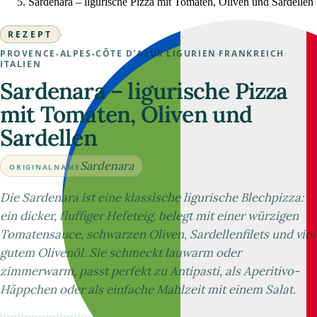
Sardenara – ligurische Pizza mit Tomaten, Oliven und Sardellen
REZEPT
·
PROVENCE-ALPES-CÔTE D’AZUR
·
LIGURIEN
·
FRANKREICH
·
ITALIEN
Sardenara – ligurische Pizza
mit Tomaten, Oliven und
Sardellen
Sardenara
ORIGINALNAME
Die Sardenara ist eine klassische ligurische Blechpizza:
ein dicker, fluffiger Hefeteig, belegt mit einer würzigen
Tomatensauce, schwarzen Oliven, Sardellenfilets und viel
gutem Olivenöl. Sie schmeckt lauwarm oder
zimmerwarm, passt perfekt zu Antipasti, als Aperitivo-
Häppchen oder als einfache Mahlzeit mit einem Salat.