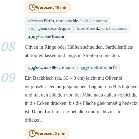
Wartezeit 18 min
schwarzer Pfeffer, frisch gemahlen
(nach Geschmack)
1 ½
TL
getrockneter Oregano
feines Meersalz
(nach Geschmack)
400
g
Passierte Tomaten
08
Oliven in Ringe oder Hälften schneiden. Sardellenfilets
abtropfen lassen und längs in Streifen schneiden.
80
g
40
g
Schwarze Oliven, entsteint
Sardellenfilets in Öl
09
Ein Backblech (ca. 30×40 cm) leicht mit Olivenöl
einpinseln. Den aufgegangenen Teig auf das Blech geben
und mit den Händen von der Mitte nach außen vorsichtig
in die Ecken drücken, bis die Fläche gleichmäßig bedeckt
ist. Dabei Luft im Teig behalten und nicht zu stark
drücken.
Wartezeit 5 min