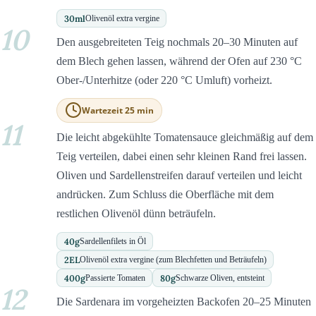
30
ml
Olivenöl extra vergine
10
Den ausgebreiteten Teig nochmals 20–30 Minuten auf
dem Blech gehen lassen, während der Ofen auf 230 °C
Ober-/Unterhitze (oder 220 °C Umluft) vorheizt.
Wartezeit 25 min
11
Die leicht abgekühlte Tomatensauce gleichmäßig auf dem
Teig verteilen, dabei einen sehr kleinen Rand frei lassen.
Oliven und Sardellenstreifen darauf verteilen und leicht
andrücken. Zum Schluss die Oberfläche mit dem
restlichen Olivenöl dünn beträufeln.
40
g
Sardellenfilets in Öl
2
EL
Olivenöl extra vergine (zum Blechfetten und Beträufeln)
400
g
80
g
Passierte Tomaten
Schwarze Oliven, entsteint
12
Die Sardenara im vorgeheizten Backofen 20–25 Minuten