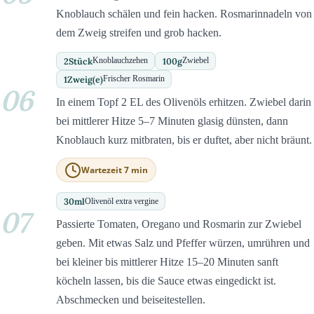
Knoblauch schälen und fein hacken. Rosmarinnadeln von
dem Zweig streifen und grob hacken.
2
Stück
100
g
Knoblauchzehen
Zwiebel
1
Zweig(e)
Frischer Rosmarin
06
In einem Topf 2 EL des Olivenöls erhitzen. Zwiebel darin
bei mittlerer Hitze 5–7 Minuten glasig dünsten, dann
Knoblauch kurz mitbraten, bis er duftet, aber nicht bräunt.
Wartezeit 7 min
30
ml
Olivenöl extra vergine
07
Passierte Tomaten, Oregano und Rosmarin zur Zwiebel
geben. Mit etwas Salz und Pfeffer würzen, umrühren und
bei kleiner bis mittlerer Hitze 15–20 Minuten sanft
köcheln lassen, bis die Sauce etwas eingedickt ist.
Abschmecken und beiseitestellen.