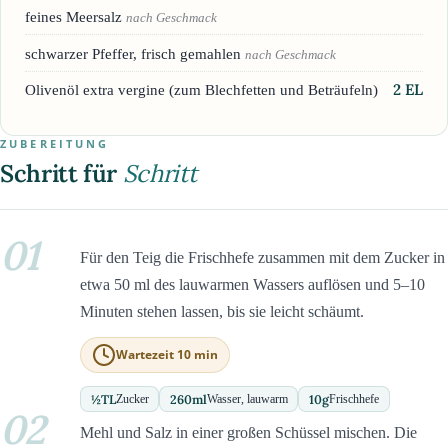
feines Meersalz
nach Geschmack
schwarzer Pfeffer, frisch gemahlen
nach Geschmack
2
EL
Olivenöl extra vergine (zum Blechfetten und Beträufeln)
ZUBEREITUNG
Schritt für
Schritt
01
Für den Teig die Frischhefe zusammen mit dem Zucker in
etwa 50 ml des lauwarmen Wassers auflösen und 5–10
Minuten stehen lassen, bis sie leicht schäumt.
Wartezeit 10 min
½
TL
260
ml
10
g
Zucker
Wasser, lauwarm
Frischhefe
02
Mehl und Salz in einer großen Schüssel mischen. Die