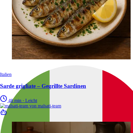
Italien
Sarde grigliate – Gegrillte Sardinen
48 min
·
Leicht
von
malsati-team