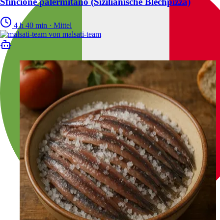
Sfincione palermitano (Sizilianische Blechpizza)
4 h 40 min
·
Mittel
von
malsati-team