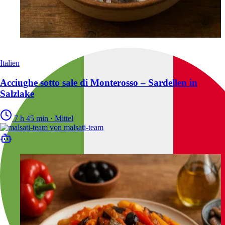
Italien
Acciughe sotto sale di Monterosso – Sardellen in
Salzlake
7 h 45 min
·
Mittel
von
malsati-team