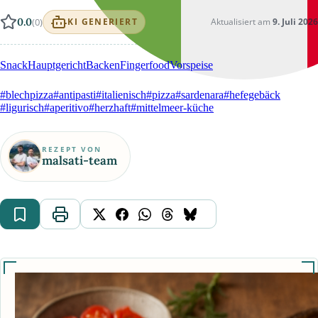
0.0
(0)
Aktualisiert am
9. Juli 2026
KI GENERIERT
Snack
Hauptgericht
Backen
Fingerfood
Vorspeise
#blechpizza
#antipasti
#italienisch
#pizza
#sardenara
#hefegebäck
#ligurisch
#aperitivo
#herzhaft
#mittelmeer-küche
REZEPT VON
malsati-team