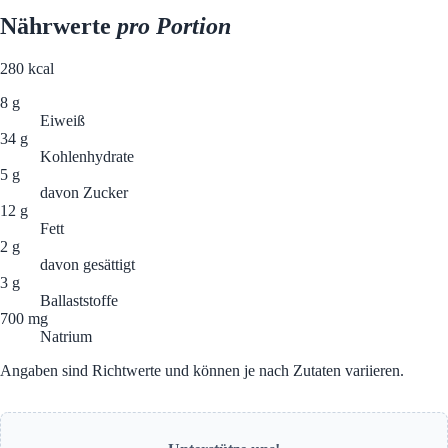
Nährwerte
pro Portion
280
kcal
8 g
Eiweiß
34 g
Kohlenhydrate
5 g
davon Zucker
12 g
Fett
2 g
davon gesättigt
3 g
Ballaststoffe
700 mg
Natrium
Angaben sind Richtwerte und können je nach Zutaten variieren.