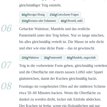
gleichmäßiger Teig entsteht.
80
g
250
g
flüssiger Honig
Getrocknete Feigen
150
g
60
g
Rosinen oder Sultaninen
Olivenöl, mild
06
Gehackte Walnüsse, Mandeln und das restliche
Paniermehl unter den Teig heben. Nur so lange mischen,
bis alles gleichmäßig verteilt ist. Die Masse ist sehr dicht
und eher wie eine dicke Paste – das ist gewünscht.
120
g
30
g
80
g
Walnüsse
Paniermehl
Mandeln, ungeschält
07
Teig in die vorbereitete Form geben, gleichmäßig verteilen
und die Oberfläche mit einem nassen Löffel oder Spatel
glattstreichen, damit der Kuchen gleichmäßig backt.
08
Frustingo im vorgeheizten Ofen auf der mittleren Schiene
etwa 50–60 Minuten backen. Wenn die Oberfläche zu
dunkel zu werden droht, locker mit Alufolie abdecken.
Der Kuchen ist fertig, wenn ein Holzstäbchen mit nur