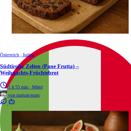
Österreich · Italien
Südtiroler Zelten (Pane Frutta) –
Weihnachts‑Früchtebrot
1 h 55 min
·
Mittel
von
malsati-team