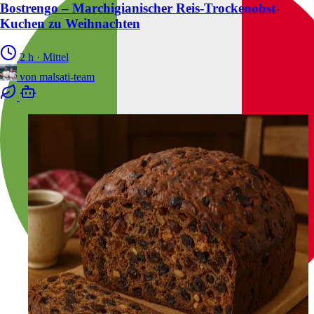
Bostrengo – Marchigianischer Reis-Trockenobst-
Kuchen zu Weihnachten
2 h
·
Mittel
von
malsati-team