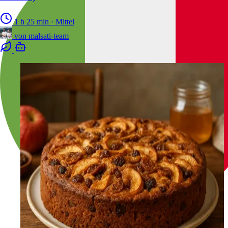
1 h 25 min
·
Mittel
von
malsati-team