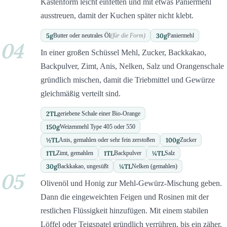
Kastenform leicht einfetten und mit etwas Paniermehl
ausstreuen, damit der Kuchen später nicht klebt.
5
g
30
g
Butter oder neutrales Öl
(für die Form)
Paniermehl
04
In einer großen Schüssel Mehl, Zucker, Backkakao,
Backpulver, Zimt, Anis, Nelken, Salz und Orangenschale
gründlich mischen, damit die Triebmittel und Gewürze
gleichmäßig verteilt sind.
2
TL
geriebene Schale einer Bio-Orange
150
g
Weizenmehl Type 405 oder 550
½
TL
100
g
Anis, gemahlen oder sehr fein zerstoßen
Zucker
1
TL
1
TL
¼
TL
Zimt, gemahlen
Backpulver
Salz
30
g
¼
TL
Backkakao, ungesüßt
Nelken (gemahlen)
05
Olivenöl und Honig zur Mehl-Gewürz-Mischung geben.
Dann die eingeweichten Feigen und Rosinen mit der
restlichen Flüssigkeit hinzufügen. Mit einem stabilen
Löffel oder Teigspatel gründlich verrühren, bis ein zäher,