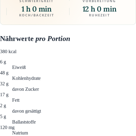
SCHWIERIGKEIT
VORBEREITUNG
1 h 0 min
12 h 0 min
KOCH/BACKZEIT
RUHEZEIT
Nährwerte
pro Portion
380
kcal
6 g
Eiweiß
48 g
Kohlenhydrate
32 g
davon Zucker
17 g
Fett
2 g
davon gesättigt
5 g
Ballaststoffe
120 mg
Natrium