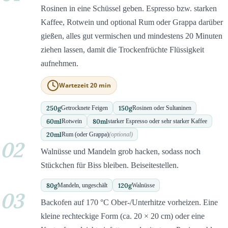
Rosinen in eine Schüssel geben. Espresso bzw. starken
Kaffee, Rotwein und optional Rum oder Grappa darüber
gießen, alles gut vermischen und mindestens 20 Minuten
ziehen lassen, damit die Trockenfrüchte Flüssigkeit
aufnehmen.
Wartezeit 20 min
250
g
150
g
Getrocknete Feigen
Rosinen oder Sultaninen
60
ml
80
ml
Rotwein
starker Espresso oder sehr starker Kaffee
20
ml
Rum (oder Grappa)
(optional)
02
Walnüsse und Mandeln grob hacken, sodass noch
Stückchen für Biss bleiben. Beiseitestellen.
80
g
120
g
Mandeln, ungeschält
Walnüsse
03
Backofen auf 170 °C Ober-/Unterhitze vorheizen. Eine
kleine rechteckige Form (ca. 20 × 20 cm) oder eine