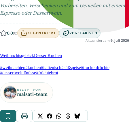
Vorbereiten, Verschenken und zum Genießen mit einem
Espresso oder Dessertwein.
0.0
(0)
KI GENERIERT
VEGETARISCH
Aktualisiert am
9. Juli 2026
Weihnachtsgebäck
Dessert
Kuchen
#weihnachten
#kuchen
#italienisch
#süßspeise
#trockenfrüchte
#dessertwein
#nüsse
#früchtebrot
REZEPT VON
malsati-team