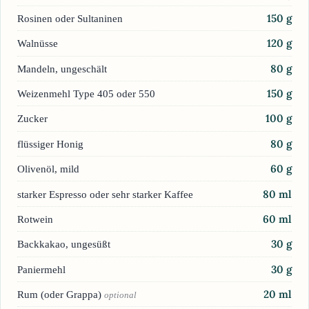
150
g
Rosinen oder Sultaninen
120
g
Walnüsse
80
g
Mandeln, ungeschält
150
g
Weizenmehl Type 405 oder 550
100
g
Zucker
80
g
flüssiger Honig
60
g
Olivenöl, mild
80
ml
starker Espresso oder sehr starker Kaffee
60
ml
Rotwein
30
g
Backkakao, ungesüßt
30
g
Paniermehl
20
ml
Rum (oder Grappa)
optional