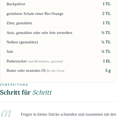
1
TL
Backpulver
2
TL
geriebene Schale einer Bio-Orange
1
TL
Zimt, gemahlen
½
TL
Anis, gemahlen oder sehr fein zerstoßen
¼
TL
Nelken (gemahlen)
¼
TL
Salz
1
EL
Puderzucker
zum Bestäuben, optional
5
g
Butter oder neutrales Öl
für die Form
ZUBEREITUNG
Schritt für
Schritt
01
Feigen in kleine Stücke schneiden und zusammen mit den