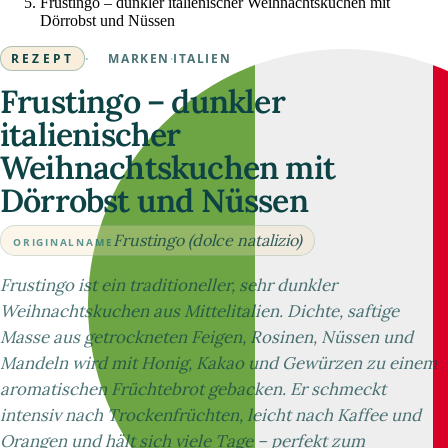
Frustingo – dunkler italienischer Weihnachtskuchen mit
Dörrobst und Nüssen
REZEPT
·
MARKEN
·
ITALIEN
Frustingo – dunkler
italienischer
Weihnachtskuchen mit
Dörrobst und Nüssen
Frustingo (dolce natalizio)
ORIGINALNAME
Frustingo ist ein traditioneller, sehr dunkler
Weihnachtskuchen aus Mittelitalien. Dichte, saftige
Masse aus getrockneten Feigen, Rosinen, Nüssen und
Mandeln wird mit Honig, Kakao und Gewürzen zu einem
aromatischen Früchtebrot gebacken. Er schmeckt
intensiv nach Trockenfrüchten, leicht nach Kaffee und
Orangen und hält sich viele Tage – perfekt zum