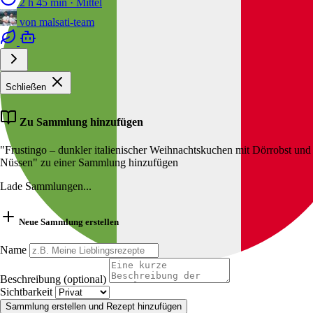
2 h 45 min
·
Mittel
von
malsati-team
Schließen
Zu Sammlung hinzufügen
"Frustingo – dunkler italienischer Weihnachtskuchen mit Dörrobst und
Nüssen" zu einer Sammlung hinzufügen
Lade Sammlungen...
Neue Sammlung erstellen
Name
Beschreibung (optional)
Sichtbarkeit
Sammlung erstellen und Rezept hinzufügen