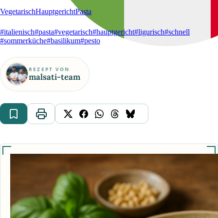
Vegetarisch
Hauptgericht
Pasta
#italienisch
#pasta
#vegetarisch
#hauptgericht
#ligurisch
#schnell
#sommerküche
#basilikum
#pesto
REZEPT VON
malsati-team