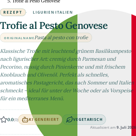
Trofie al Pesto Genovese
REZEPT
·
LIGURIEN
·
ITALIEN
Trofie al Pesto Genovese
Pasta al pesto con trofie
ORIGINALNAME
Klassische Trofie mit leuchtend grünem Basilikumpesto
nach ligurischer Art: cremig durch Parmesan und
Pecorino, nussig durch Pinienkerne und mit frischem
Knoblauch und Olivenöl. Perfekt als schnelles,
aromatisches Pastagericht, das nach Sommer und Italien
schmeckt – ideal für unter der Woche oder als Vorspeise
für ein mediterranes Menü.
0.0
(0)
KI GENERIERT
VEGETARISCH
Aktualisiert am
9. Juli 2026