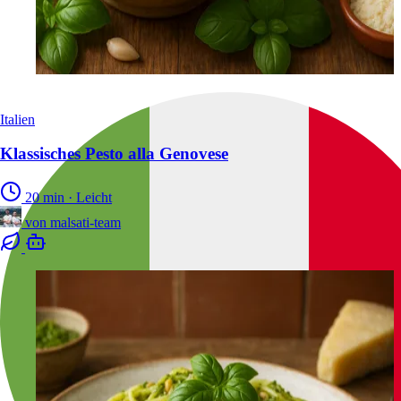
Italien
Klassisches Pesto alla Genovese
20 min
·
Leicht
von
malsati-team