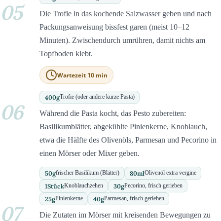
05
Die Trofie in das kochende Salzwasser geben und nach
Packungsanweisung bissfest garen (meist 10–12
Minuten). Zwischendurch umrühren, damit nichts am
Topfboden klebt.
Wartezeit 10 min
400
g
Trofie (oder andere kurze Pasta)
06
Während die Pasta kocht, das Pesto zubereiten:
Basilikumblätter, abgekühlte Pinienkerne, Knoblauch,
etwa die Hälfte des Olivenöls, Parmesan und Pecorino in
einen Mörser oder Mixer geben.
50
g
80
ml
frischer Basilikum (Blätter)
Olivenöl extra vergine
1
Stück
30
g
Knoblauchzehen
Pecorino, frisch gerieben
25
g
40
g
Pinienkerne
Parmesan, frisch gerieben
07
Die Zutaten im Mörser mit kreisenden Bewegungen zu