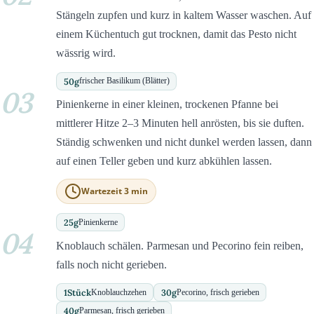
Stängeln zupfen und kurz in kaltem Wasser waschen. Auf
einem Küchentuch gut trocknen, damit das Pesto nicht
wässrig wird.
50
g
frischer Basilikum (Blätter)
03
Pinienkerne in einer kleinen, trockenen Pfanne bei
mittlerer Hitze 2–3 Minuten hell anrösten, bis sie duften.
Ständig schwenken und nicht dunkel werden lassen, dann
auf einen Teller geben und kurz abkühlen lassen.
Wartezeit 3 min
25
g
Pinienkerne
04
Knoblauch schälen. Parmesan und Pecorino fein reiben,
falls noch nicht gerieben.
1
Stück
30
g
Knoblauchzehen
Pecorino, frisch gerieben
40
g
Parmesan, frisch gerieben