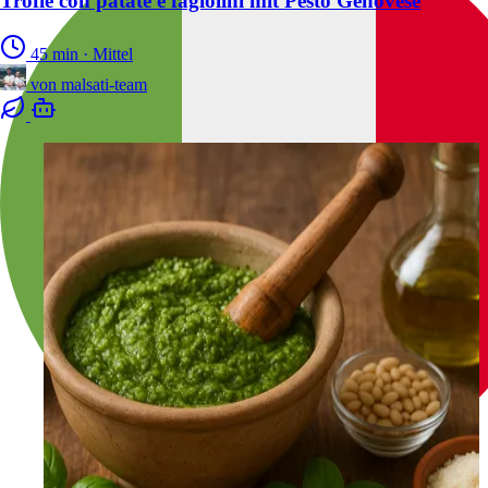
Trofie con patate e fagiolini mit Pesto Genovese
45 min
·
Mittel
von
malsati-team