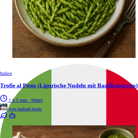
Italien
Trofie al Pesto (Ligurische Nudeln mit Basilikumpesto)
1 h 5 min
·
Mittel
von
malsati-team