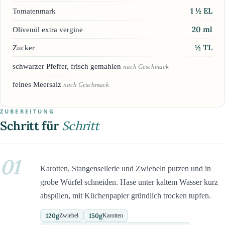
1 ½
EL
Tomatenmark
20
ml
Olivenöl extra vergine
½
TL
Zucker
schwarzer Pfeffer, frisch gemahlen
nach Geschmack
feines Meersalz
nach Geschmack
ZUBEREITUNG
Schritt für
Schritt
01
Karotten, Stangensellerie und Zwiebeln putzen und in
grobe Würfel schneiden. Hase unter kaltem Wasser kurz
abspülen, mit Küchenpapier gründlich trocken tupfen.
120
g
150
g
Zwiebel
Karotten