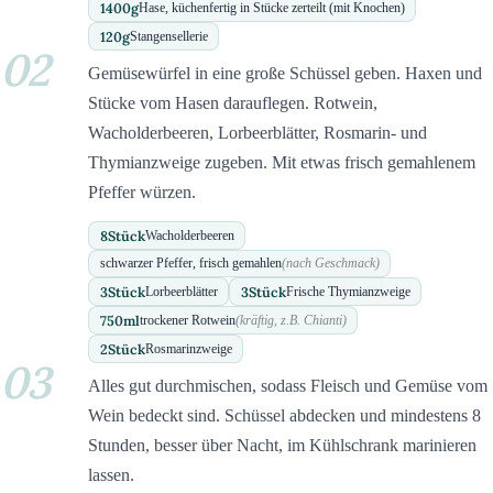
1400
g
Hase, küchenfertig in Stücke zerteilt (mit Knochen)
120
g
Stangensellerie
02
Gemüsewürfel in eine große Schüssel geben. Haxen und
Stücke vom Hasen darauflegen. Rotwein,
Wacholderbeeren, Lorbeerblätter, Rosmarin- und
Thymianzweige zugeben. Mit etwas frisch gemahlenem
Pfeffer würzen.
8
Stück
Wacholderbeeren
schwarzer Pfeffer, frisch gemahlen
(nach Geschmack)
3
Stück
3
Stück
Lorbeerblätter
Frische Thymianzweige
750
ml
trockener Rotwein
(kräftig, z.B. Chianti)
2
Stück
Rosmarinzweige
03
Alles gut durchmischen, sodass Fleisch und Gemüse vom
Wein bedeckt sind. Schüssel abdecken und mindestens 8
Stunden, besser über Nacht, im Kühlschrank marinieren
lassen.