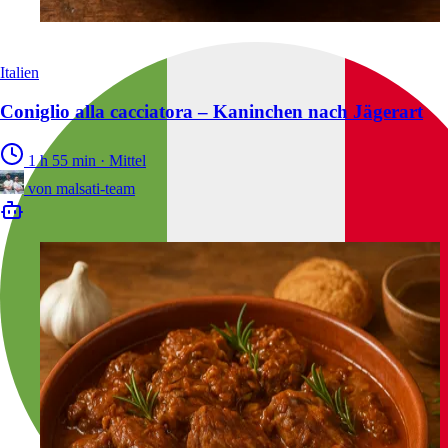
Italien
Coniglio alla cacciatora – Kaninchen nach Jägerart
1 h 55 min
·
Mittel
von
malsati-team