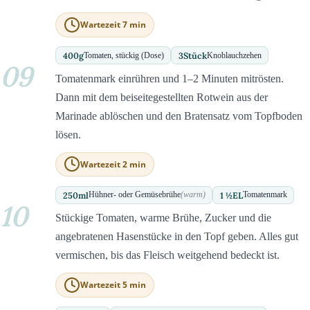
Wartezeit 7 min
400
g
3
Stück
Tomaten, stückig (Dose)
Knoblauchzehen
09
Tomatenmark einrühren und 1–2 Minuten mitrösten.
Dann mit dem beiseitegestellten Rotwein aus der
Marinade ablöschen und den Bratensatz vom Topfboden
lösen.
Wartezeit 2 min
250
ml
1 ½
EL
Hühner- oder Gemüsebrühe
(warm)
Tomatenmark
10
Stückige Tomaten, warme Brühe, Zucker und die
angebratenen Hasenstücke in den Topf geben. Alles gut
vermischen, bis das Fleisch weitgehend bedeckt ist.
Wartezeit 5 min