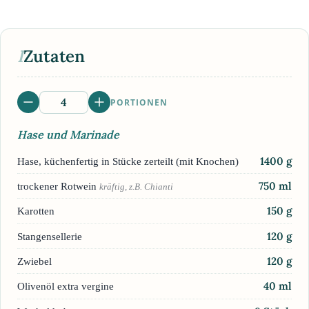
I
Zutaten
PORTIONEN
Hase und Marinade
1400
g
Hase, küchenfertig in Stücke zerteilt (mit Knochen)
750
ml
trockener Rotwein
kräftig, z.B. Chianti
150
g
Karotten
120
g
Stangensellerie
120
g
Zwiebel
40
ml
Olivenöl extra vergine