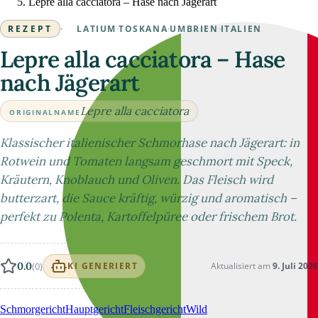
Lepre alla cacciatora – Hase nach Jägerart
REZEPT
·
LATIUM
·
TOSKANA
·
UMBRIEN
·
ITALIEN
Lepre alla cacciatora – Hase
nach Jägerart
Lepre alla cacciatora
ORIGINALNAME
Klassischer italienischer Schmorhase nach Jägerart: in
Rotwein und Tomaten langsam geschmort mit Speck,
Kräutern, Knoblauch und Oliven. Das Fleisch wird
butterzart, die Sauce kräftig, würzig und aromatisch –
perfekt zu Polenta, Kartoffelpüree oder frischem Brot.
0.0
(0)
Aktualisiert am
9. Juli 2026
KI GENERIERT
Schmorgericht
Hauptgericht
Fleischgericht
Wild