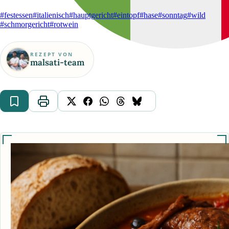
#festessen
#italienisch
#hauptgericht
#eintopf
#hase
#sonntag
#wild
#schmorgericht
#rotwein
REZEPT VON
malsati-team