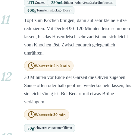
½
TL
250
ml
Zucker
Hühner- oder Gemüsebrühe
(warm)
400
g
Tomaten, stückig (Dose)
11
Topf zum Kochen bringen, dann auf sehr kleine Hitze
reduzieren. Mit Deckel 90–120 Minuten leise schmoren
lassen, bis das Hasenfleisch sehr zart ist und sich leicht
vom Knochen löst. Zwischendurch gelegentlich
umrühren.
Wartezeit 2 h 0 min
12
30 Minuten vor Ende der Garzeit die Oliven zugeben.
Sauce offen oder halb geöffnet weiterköcheln lassen, bis
sie leicht sämig ist. Bei Bedarf mit etwas Brühe
verlängern.
Wartezeit 30 min
80
g
schwarze entsteinte Oliven