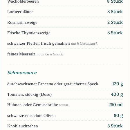
8
Stück
Wacholderbeeren
3
Stück
Lorbeerblätter
2
Stück
Rosmarinzweige
3
Stück
Frische Thymianzweige
schwarzer Pfeffer, frisch gemahlen
nach Geschmack
feines Meersalz
nach Geschmack
Schmorsauce
120
g
durchwachsener Pancetta oder geräucherter Speck
400
g
Tomaten, stückig (Dose)
250
ml
Hühner- oder Gemüsebrühe
warm
80
g
schwarze entsteinte Oliven
3
Stück
Knoblauchzehen