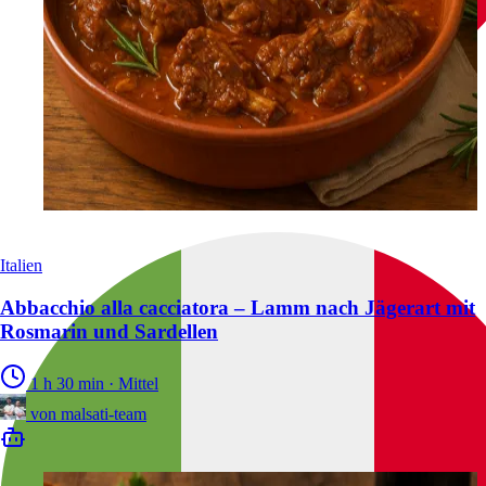
Italien
Abbacchio alla cacciatora – Lamm nach Jägerart mit
Rosmarin und Sardellen
1 h 30 min
·
Mittel
von
malsati-team