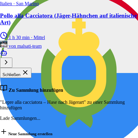
Italien · San Marino
Pollo alla Cacciatora (Jäger-Hähnchen auf italienische
Art)
1 h 30 min
·
Mittel
von
malsati-team
Schließen
Zu Sammlung hinzufügen
"Lepre alla cacciatora – Hase nach Jägerart" zu einer Sammlung
hinzufügen
Lade Sammlungen...
Neue Sammlung erstellen