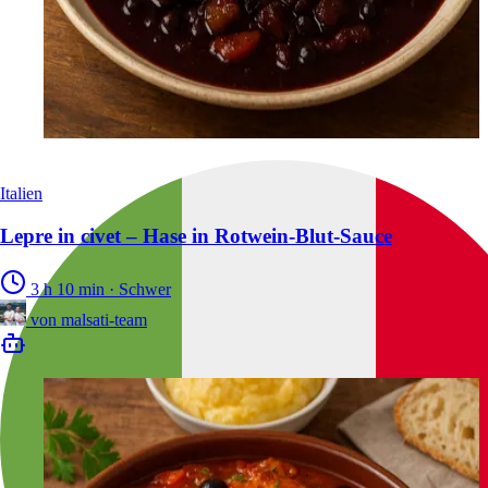
Italien
Lepre in civet – Hase in Rotwein-Blut-Sauce
3 h 10 min
·
Schwer
von
malsati-team