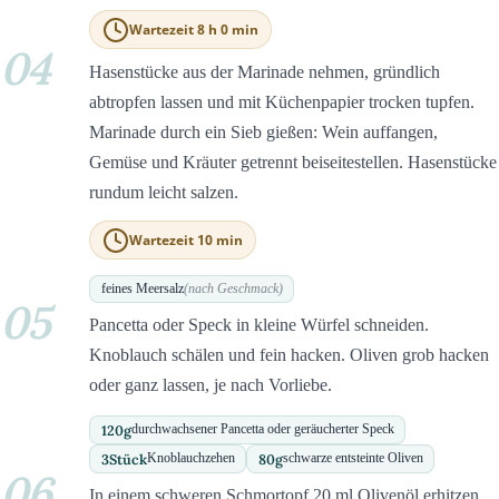
Wartezeit 8 h 0 min
04
Hasenstücke aus der Marinade nehmen, gründlich
abtropfen lassen und mit Küchenpapier trocken tupfen.
Marinade durch ein Sieb gießen: Wein auffangen,
Gemüse und Kräuter getrennt beiseitestellen. Hasenstücke
rundum leicht salzen.
Wartezeit 10 min
feines Meersalz
(nach Geschmack)
05
Pancetta oder Speck in kleine Würfel schneiden.
Knoblauch schälen und fein hacken. Oliven grob hacken
oder ganz lassen, je nach Vorliebe.
120
g
durchwachsener Pancetta oder geräucherter Speck
3
Stück
80
g
Knoblauchzehen
schwarze entsteinte Oliven
06
In einem schweren Schmortopf 20 ml Olivenöl erhitzen.