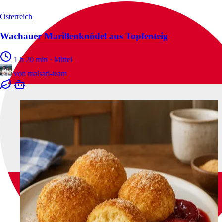
Österreich
Wachauer Marillenknödel aus Topfenteig
1 h 20 min
·
Mittel
von
malsati-team