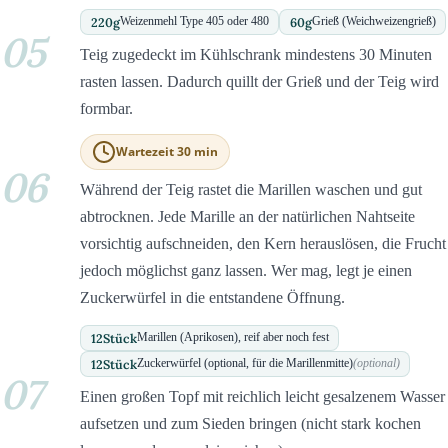
220
g
60
g
Weizenmehl Type 405 oder 480
Grieß (Weichweizengrieß)
05
Teig zugedeckt im Kühlschrank mindestens 30 Minuten
rasten lassen. Dadurch quillt der Grieß und der Teig wird
formbar.
Wartezeit 30 min
06
Während der Teig rastet die Marillen waschen und gut
abtrocknen. Jede Marille an der natürlichen Nahtseite
vorsichtig aufschneiden, den Kern herauslösen, die Frucht
jedoch möglichst ganz lassen. Wer mag, legt je einen
Zuckerwürfel in die entstandene Öffnung.
12
Stück
Marillen (Aprikosen), reif aber noch fest
12
Stück
Zuckerwürfel (optional, für die Marillenmitte)
(optional)
07
Einen großen Topf mit reichlich leicht gesalzenem Wasser
aufsetzen und zum Sieden bringen (nicht stark kochen