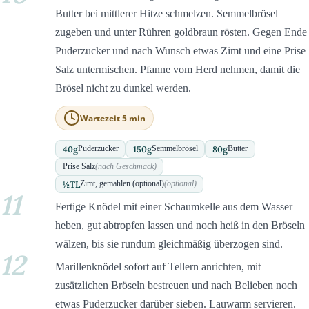
Butter bei mittlerer Hitze schmelzen. Semmelbrösel
zugeben und unter Rühren goldbraun rösten. Gegen Ende
Puderzucker und nach Wunsch etwas Zimt und eine Prise
Salz untermischen. Pfanne vom Herd nehmen, damit die
Brösel nicht zu dunkel werden.
Wartezeit 5 min
40
g
150
g
80
g
Puderzucker
Semmelbrösel
Butter
Prise Salz
(nach Geschmack)
½
TL
Zimt, gemahlen (optional)
(optional)
11
Fertige Knödel mit einer Schaumkelle aus dem Wasser
heben, gut abtropfen lassen und noch heiß in den Bröseln
wälzen, bis sie rundum gleichmäßig überzogen sind.
12
Marillenknödel sofort auf Tellern anrichten, mit
zusätzlichen Bröseln bestreuen und nach Belieben noch
etwas Puderzucker darüber sieben. Lauwarm servieren.