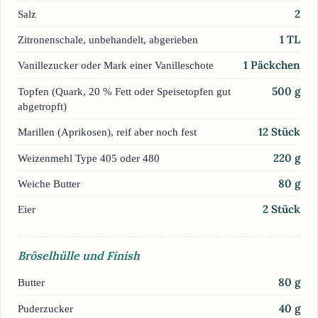
2
Salz
1
TL
Zitronenschale, unbehandelt, abgerieben
1
Päckchen
Vanillezucker oder Mark einer Vanilleschote
500
g
Topfen (Quark, 20 % Fett oder Speisetopfen gut
abgetropft)
12
Stück
Marillen (Aprikosen), reif aber noch fest
220
g
Weizenmehl Type 405 oder 480
80
g
Weiche Butter
2
Stück
Eier
Bröselhülle und Finish
80
g
Butter
40
g
Puderzucker