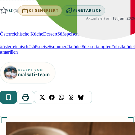
0.0
(0)
KI GENERIERT
VEGETARISCH
Aktualisiert am
18. Juni 2026
Österreichische Küche
Dessert
Süßspeisen
#österreichisch
#süßspeise
#sommer
#knödel
#dessert
#topfen
#obstknödel
#marillen
REZEPT VON
malsati-team