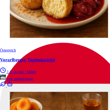
Österreich
Vorarlberger Topfenknödel
1 h 45 min
·
Mittel
von
malsati-team