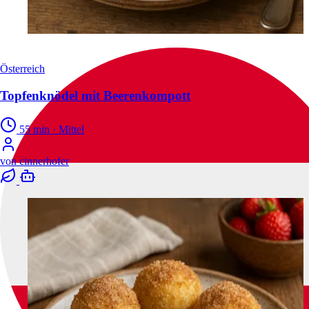
Österreich
Topfenknödel mit Beerenkompott
55 min
·
Mittel
von
cinnerhofer