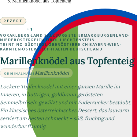
Marillenknödel aus Topfenteig
REZEPT
·
+1
VORARLBERG
·
LAND SALZBURG
·
STEIERMARK
·
BURGENLAND
·
NIEDERÖSTERREICH
·
TIROL
·
LIECHTENSTEIN
·
TRENTINO-SÜDTIROL
·
OBERÖSTERREICH
·
BAYERN
·
WIEN
·
KÄRNTEN
·
ÖSTERREICH
·
ITALIEN
·
DEUTSCHLAND
Marillenknödel aus Topfenteig
Marillenknödel
ORIGINALNAME
Lockere Topfenknödel mit einer ganzen Marille im
Inneren, in buttrigen, goldbraun gerösteten
Semmelbröseln gewälzt und mit Puderzucker bestäubt.
Ein klassisches österreichisches Dessert, das lauwarm
serviert am besten schmeckt – süß, fruchtig und
wunderbar flaumig.