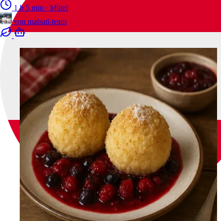
1 h 5 min
·
Mittel
von
malsati-team