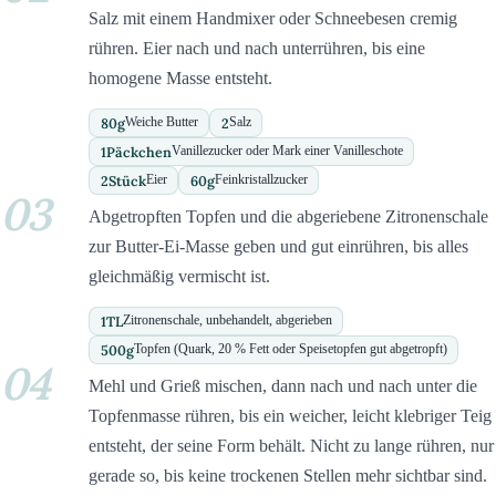
Salz mit einem Handmixer oder Schneebesen cremig
rühren. Eier nach und nach unterrühren, bis eine
homogene Masse entsteht.
80
g
2
Weiche Butter
Salz
1
Päckchen
Vanillezucker oder Mark einer Vanilleschote
2
Stück
60
g
Eier
Feinkristallzucker
03
Abgetropften Topfen und die abgeriebene Zitronenschale
zur Butter-Ei-Masse geben und gut einrühren, bis alles
gleichmäßig vermischt ist.
1
TL
Zitronenschale, unbehandelt, abgerieben
500
g
Topfen (Quark, 20 % Fett oder Speisetopfen gut abgetropft)
04
Mehl und Grieß mischen, dann nach und nach unter die
Topfenmasse rühren, bis ein weicher, leicht klebriger Teig
entsteht, der seine Form behält. Nicht zu lange rühren, nur
gerade so, bis keine trockenen Stellen mehr sichtbar sind.