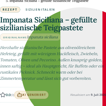
Impanata Siciliana – gefüllte sizilianische Teigpastete
REZEPT
·
SIZILIEN
·
ITALIEN
Impanata Siciliana – gefüllte
sizilianische Teigpastete
Impanata siciliana
ORIGINALNAME
Herzhafte sizilianische Pastete aus olivenölreichem
Hefeteig, gefüllt mit würzigem Hackfleisch, Zwiebeln,
Tomaten, Oliven und Pecorino. Außen knusprig-golden,
innen saftig – ideal als Hauptgericht, für Buffets oder ein
rustikales Picknick. Schmeckt warm oder bei
Zimmertemperatur und lässt sich gut vorbereiten.
0.0
(0)
Aktualisiert am
9. Juli 2026
KI GENERIERT