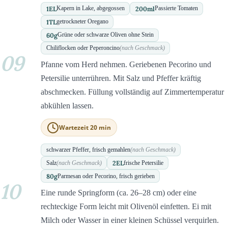
1
EL
200
ml
Kapern in Lake, abgegossen
Passierte Tomaten
1
TL
getrockneter Oregano
60
g
Grüne oder schwarze Oliven ohne Stein
Chiliflocken oder Peperoncino
(nach Geschmack)
09
Pfanne vom Herd nehmen. Geriebenen Pecorino und
Petersilie unterrühren. Mit Salz und Pfeffer kräftig
abschmecken. Füllung vollständig auf Zimmertemperatur
abkühlen lassen.
Wartezeit 20 min
schwarzer Pfeffer, frisch gemahlen
(nach Geschmack)
2
EL
Salz
(nach Geschmack)
frische Petersilie
80
g
Parmesan oder Pecorino, frisch gerieben
10
Eine runde Springform (ca. 26–28 cm) oder eine
rechteckige Form leicht mit Olivenöl einfetten. Ei mit
Milch oder Wasser in einer kleinen Schüssel verquirlen.