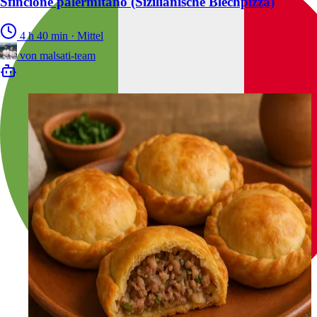
Sfincione palermitano (Sizilianische Blechpizza)
4 h 40 min
·
Mittel
von
malsati-team