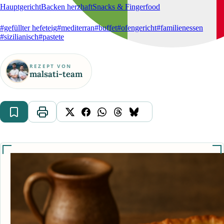
Hauptgericht
Backen herzhaft
Snacks & Fingerfood
#gefüllter hefeteig
#mediterran
#buffet
#ofengericht
#familienessen
#sizilianisch
#pastete
REZEPT VON
malsati-team