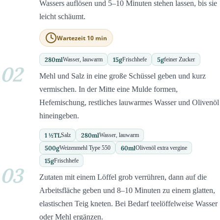
Wassers auflösen und 5–10 Minuten stehen lassen, bis sie
leicht schäumt.
Wartezeit 10 min
280
ml
15
g
5
g
Wasser, lauwarm
Frischhefe
feiner Zucker
02
Mehl und Salz in eine große Schüssel geben und kurz
vermischen. In der Mitte eine Mulde formen,
Hefemischung, restliches lauwarmes Wasser und Olivenöl
hineingeben.
1 ½
TL
280
ml
Salz
Wasser, lauwarm
500
g
60
ml
Weizenmehl Type 550
Olivenöl extra vergine
15
g
Frischhefe
03
Zutaten mit einem Löffel grob verrühren, dann auf die
Arbeitsfläche geben und 8–10 Minuten zu einem glatten,
elastischen Teig kneten. Bei Bedarf teelöffelweise Wasser
oder Mehl ergänzen.