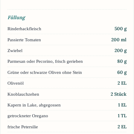
Füllung
500
g
Rinderhackfleisch
200
ml
Passierte Tomaten
200
g
Zwiebel
80
g
Parmesan oder Pecorino, frisch gerieben
60
g
Grüne oder schwarze Oliven ohne Stein
2
EL
Olivenöl
2
Stück
Knoblauchzehen
1
EL
Kapern in Lake, abgegossen
1
TL
getrockneter Oregano
2
EL
frische Petersilie