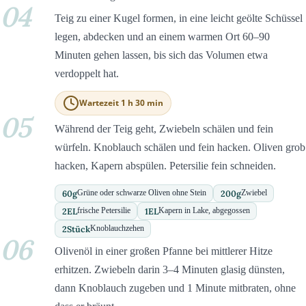
04
Teig zu einer Kugel formen, in eine leicht geölte Schüssel
legen, abdecken und an einem warmen Ort 60–90
Minuten gehen lassen, bis sich das Volumen etwa
verdoppelt hat.
Wartezeit 1 h 30 min
05
Während der Teig geht, Zwiebeln schälen und fein
würfeln. Knoblauch schälen und fein hacken. Oliven grob
hacken, Kapern abspülen. Petersilie fein schneiden.
60
g
200
g
Grüne oder schwarze Oliven ohne Stein
Zwiebel
2
EL
1
EL
frische Petersilie
Kapern in Lake, abgegossen
2
Stück
Knoblauchzehen
06
Olivenöl in einer großen Pfanne bei mittlerer Hitze
erhitzen. Zwiebeln darin 3–4 Minuten glasig dünsten,
dann Knoblauch zugeben und 1 Minute mitbraten, ohne