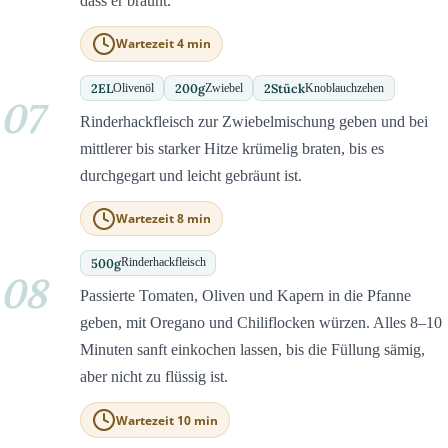
dass er bräunt.
Wartezeit 4 min
2
EL
200
g
2
Stück
Olivenöl
Zwiebel
Knoblauchzehen
07
Rinderhackfleisch zur Zwiebelmischung geben und bei
mittlerer bis starker Hitze krümelig braten, bis es
durchgegart und leicht gebräunt ist.
Wartezeit 8 min
500
g
Rinderhackfleisch
08
Passierte Tomaten, Oliven und Kapern in die Pfanne
geben, mit Oregano und Chiliflocken würzen. Alles 8–10
Minuten sanft einkochen lassen, bis die Füllung sämig,
aber nicht zu flüssig ist.
Wartezeit 10 min