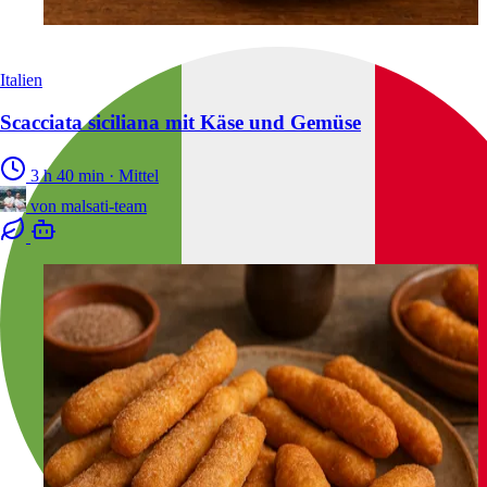
Italien
Scacciata siciliana mit Käse und Gemüse
3 h 40 min
·
Mittel
von
malsati-team