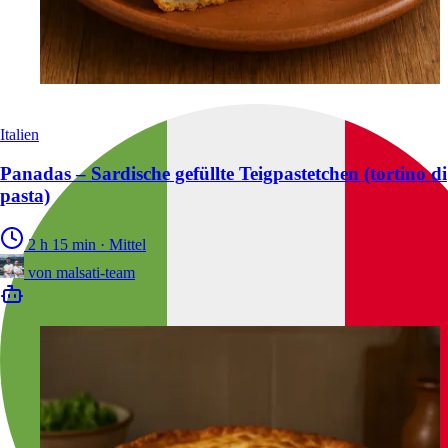
Italien
Panadas – Sardische gefüllte Teigpastetchen (tortino di
pasta)
2 h 15 min
·
Mittel
von
malsati-team