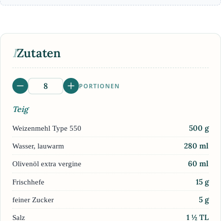
I
Zutaten
PORTIONEN
Teig
500
g
Weizenmehl Type 550
280
ml
Wasser, lauwarm
60
ml
Olivenöl extra vergine
15
g
Frischhefe
5
g
feiner Zucker
1 ½
TL
Salz