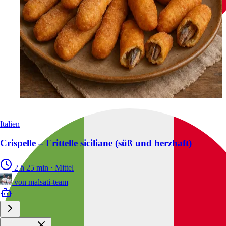
Italien
Crispelle – Frittelle siciliane (süß und herzhaft)
2 h 25 min
·
Mittel
von
malsati-team