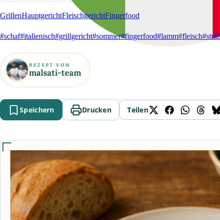
Grillen
Hauptgericht
Fleischgericht
Fingerfood
#schaf
#italienisch
#grillgericht
#sommer
#fingerfood
#lamm
#fleisch
#stra
REZEPT VON
malsati-team
Speichern
Drucken
Teilen