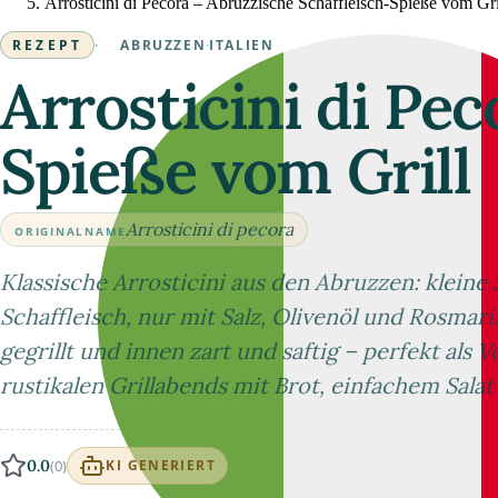
Arrosticini di Pecora – Abruzzische Schaffleisch-Spieße vom Gri
REZEPT
·
ABRUZZEN
·
ITALIEN
Arrosticini di Pe
Spieße vom Grill
Arrosticini di pecora
ORIGINALNAME
Klassische Arrosticini aus den Abruzzen: kleine
Schaffleisch, nur mit Salz, Olivenöl und Rosmari
gegrillt und innen zart und saftig – perfekt als V
rustikalen Grillabends mit Brot, einfachem Sala
0.0
(0)
KI GENERIERT