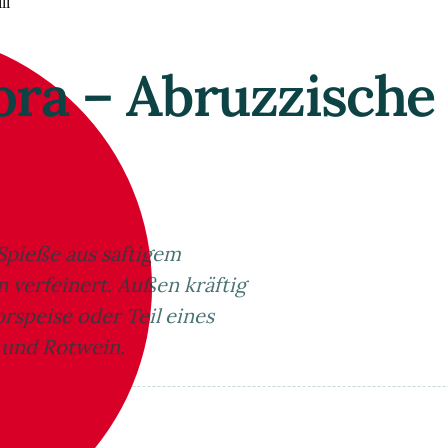
ll
cora – Abruzzische
 Spieße aus saftigem
n verfeinert. Außen kräftig
orspeise oder Teil eines
t und Rotwein.