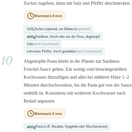
Zucker zugeben, dann mit Salz und Pfeffer abschmecken.
Wartezeit 4 min
½
TL
Zucker (optional, zur Balance)
(optional)
400
g
Sardinen, frisch oder aus der Dose, abgetropft
Salz
(nach Geschmack)
schwarzer Pfeffer, frisch gemahlen
(nach Geschmack)
10
Abgetropfte Pasta direkt in die Pfanne zur Sardinen-
Fenchel-Sauce geben. Ein wenig vom beiseitegestellten
Kochwasser hinzufügen und alles bei mittlerer Hitze 1–2
Minuten durchschwenken, bis die Pasta gut von der Sauce
umhüllt ist. Konsistenz mit weiterem Kochwasser nach
Bedarf anpassen.
Wartezeit 2 min
400
g
Pasta (z.B. Bucatini, Spaghetti oder Maccheroncini)