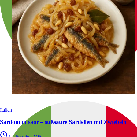
Italien
Sardoni in saor – süßsaure Sardellen mit Zwiebeln
1 h 50 min
·
Mittel