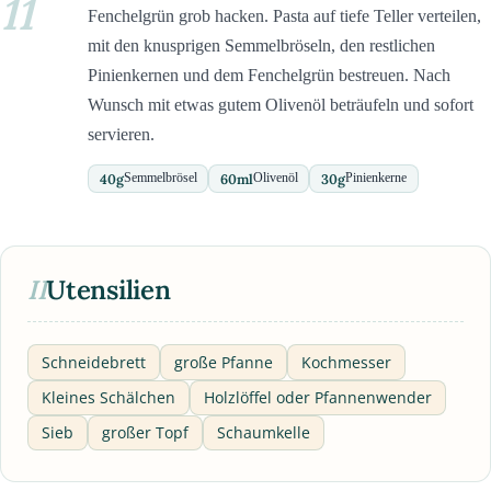
11
Fenchelgrün grob hacken. Pasta auf tiefe Teller verteilen,
mit den knusprigen Semmelbröseln, den restlichen
Pinienkernen und dem Fenchelgrün bestreuen. Nach
Wunsch mit etwas gutem Olivenöl beträufeln und sofort
servieren.
40
g
60
ml
30
g
Semmelbrösel
Olivenöl
Pinienkerne
II
Utensilien
Schneidebrett
große Pfanne
Kochmesser
Kleines Schälchen
Holzlöffel oder Pfannenwender
Sieb
großer Topf
Schaumkelle