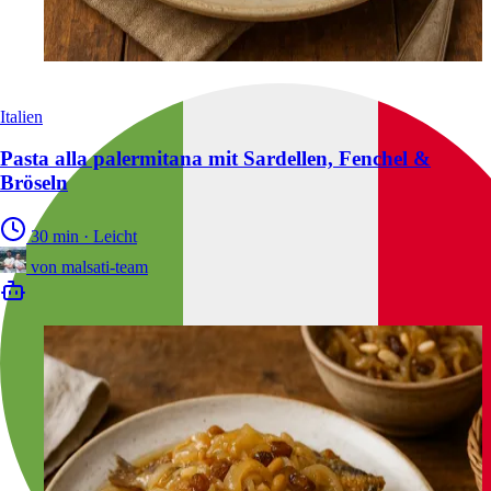
Italien
Pasta alla palermitana mit Sardellen, Fenchel &
Bröseln
30 min
·
Leicht
von
malsati-team