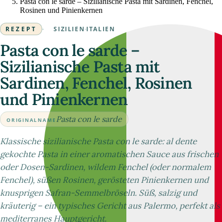
Pasta con le sarde – Sizilianische Pasta mit Sardinen, Fenchel,
Rosinen und Pinienkernen
REZEPT
·
SIZILIEN
·
ITALIEN
Pasta con le sarde –
Sizilianische Pasta mit
Sardinen, Fenchel, Rosinen
und Pinienkernen
Pasta con le sarde
ORIGINALNAME
Klassische sizilianische Pasta con le sarde: al dente
gekochte Pasta in einer aromatischen Sauce aus frischen
oder Dosen-Sardinen, wildem Fenchel (oder normalem
Fenchel), süßen Rosinen, gerösteten Pinienkernen und
knusprigen Safran-Semmelbröseln. Süß, salzig und
kräuterig – ein typisches Gericht aus Palermo, perfekt als
mediterranes Hauptgericht.