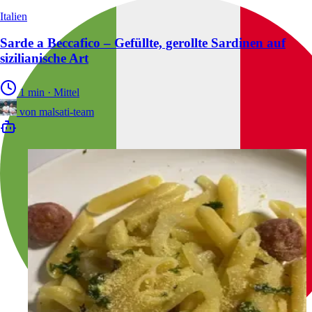
Italien
Sarde a Beccafico – Gefüllte, gerollte Sardinen auf
sizilianische Art
1 min
·
Mittel
von
malsati-team