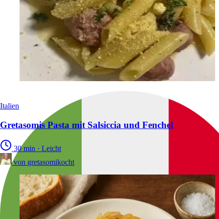
Italien
Gretasomis Pasta mit Salsiccia und Fenchel
30 min
·
Leicht
von
gretasomikocht