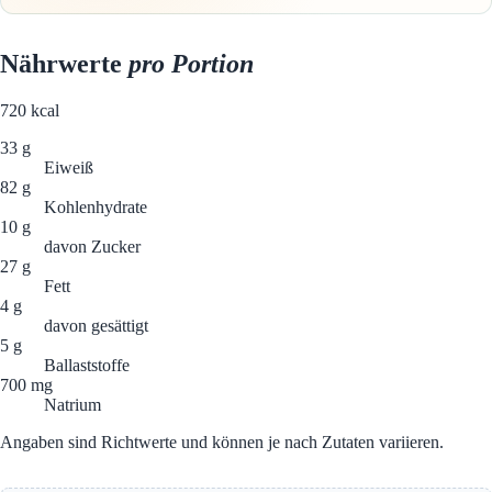
Nährwerte
pro Portion
720
kcal
33 g
Eiweiß
82 g
Kohlenhydrate
10 g
davon Zucker
27 g
Fett
4 g
davon gesättigt
5 g
Ballaststoffe
700 mg
Natrium
Angaben sind Richtwerte und können je nach Zutaten variieren.