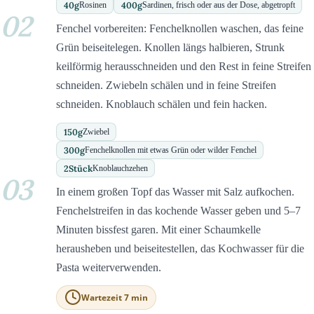
40
g
400
g
Rosinen
Sardinen, frisch oder aus der Dose, abgetropft
02
Fenchel vorbereiten: Fenchelknollen waschen, das feine
Grün beiseitelegen. Knollen längs halbieren, Strunk
keilförmig herausschneiden und den Rest in feine Streifen
schneiden. Zwiebeln schälen und in feine Streifen
schneiden. Knoblauch schälen und fein hacken.
150
g
Zwiebel
300
g
Fenchelknollen mit etwas Grün oder wilder Fenchel
2
Stück
Knoblauchzehen
03
In einem großen Topf das Wasser mit Salz aufkochen.
Fenchelstreifen in das kochende Wasser geben und 5–7
Minuten bissfest garen. Mit einer Schaumkelle
herausheben und beiseitestellen, das Kochwasser für die
Pasta weiterverwenden.
Wartezeit 7 min