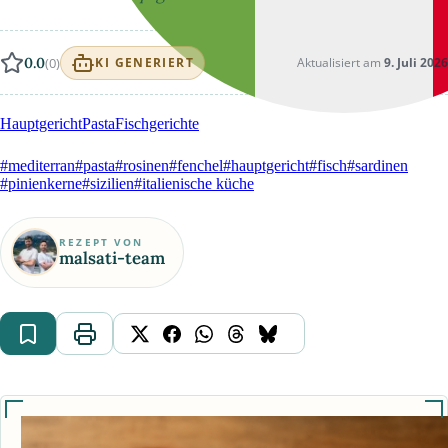
0.0
(0)
Aktualisiert am
9. Juli 2026
KI GENERIERT
Hauptgericht
Pasta
Fischgerichte
#mediterran
#pasta
#rosinen
#fenchel
#hauptgericht
#fisch
#sardinen
#pinienkerne
#sizilien
#italienische küche
REZEPT VON
malsati-team