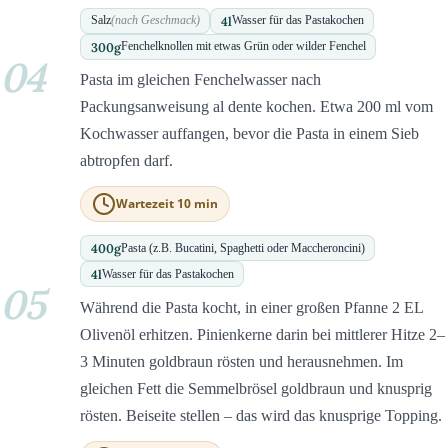
4
l
Salz
(nach Geschmack)
Wasser für das Pastakochen
300
g
Fenchelknollen mit etwas Grün oder wilder Fenchel
04
Pasta im gleichen Fenchelwasser nach
Packungsanweisung al dente kochen. Etwa 200 ml vom
Kochwasser auffangen, bevor die Pasta in einem Sieb
abtropfen darf.
Wartezeit 10 min
400
g
Pasta (z.B. Bucatini, Spaghetti oder Maccheroncini)
4
l
Wasser für das Pastakochen
05
Während die Pasta kocht, in einer großen Pfanne 2 EL
Olivenöl erhitzen. Pinienkerne darin bei mittlerer Hitze 2–
3 Minuten goldbraun rösten und herausnehmen. Im
gleichen Fett die Semmelbrösel goldbraun und knusprig
rösten. Beiseite stellen – das wird das knusprige Topping.