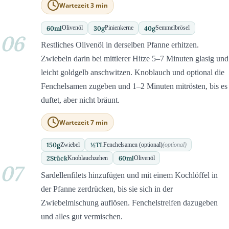
Wartezeit 3 min
60
ml
30
g
40
g
Olivenöl
Pinienkerne
Semmelbrösel
06
Restliches Olivenöl in derselben Pfanne erhitzen.
Zwiebeln darin bei mittlerer Hitze 5–7 Minuten glasig und
leicht goldgelb anschwitzen. Knoblauch und optional die
Fenchelsamen zugeben und 1–2 Minuten mitrösten, bis es
duftet, aber nicht bräunt.
Wartezeit 7 min
150
g
½
TL
Zwiebel
Fenchelsamen (optional)
(optional)
2
Stück
60
ml
Knoblauchzehen
Olivenöl
07
Sardellenfilets hinzufügen und mit einem Kochlöffel in
der Pfanne zerdrücken, bis sie sich in der
Zwiebelmischung auflösen. Fenchelstreifen dazugeben
und alles gut vermischen.