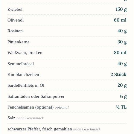
150
g
Zwiebel
60
ml
Olivenöl
40
g
Rosinen
30
g
Pinienkerne
80
ml
Weißwein, trocken
40
g
Semmelbrösel
2
Stück
Knoblauchzehen
20
g
Sardellenfilets in Öl
⅛
g
Safranfäden oder Safranpulver
½
TL
Fenchelsamen (optional)
optional
Salz
nach Geschmack
schwarzer Pfeffer, frisch gemahlen
nach Geschmack