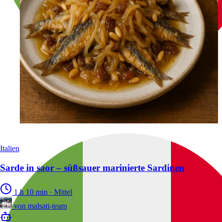
Italien
Sarde in saor – süßsauer marinierte Sardinen
1 h 10 min
·
Mittel
von
malsati-team