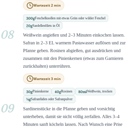
Wartezeit 2 min
300
g
Fenchelknollen mit etwas Grün oder wilder Fenchel
20
g
Sardellenfilets in Öl
08
Weißwein angießen und 2–3 Minuten einkochen lassen.
Safran in 2–3 EL warmem Pastawasser auflösen und zur
Pfanne geben. Rosinen abgießen, gut ausdrücken und
zusammen mit den Pinienkernen (etwas zum Garnieren
zurückhalten) unterrühren.
Wartezeit 3 min
30
g
40
g
80
ml
Pinienkerne
Rosinen
Weißwein, trocken
⅛
g
Safranfäden oder Safranpulver
09
Sardinenstücke in die Pfanne geben und vorsichtig
unterheben, damit sie nicht völlig zerfallen. Alles 3–4
Minuten sanft köcheln lassen. Nach Wunsch eine Prise