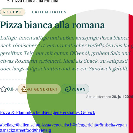
Pizza bianca alla romana
REZEPT
·
LATIUM
·
ITALIEN
Pizza bianca alla romana
Luftige, innen saftige und außen knusprige Pizza bianca
nach römischer Art: ein aromatischer Hefefladen aus lang
gereiftem Teig, nur mit gutem Olivenöl, grobem Salz und
etwas Rosmarin verfeinert. Ideal als Snack, zu Antipasti
oder längs aufgeschnitten und wie ein Sandwich gefüllt.
0.0
(0)
KI GENERIERT
VEGAN
Aktualisiert am
20. Juli 2026
Pizza & Flammkuchen
Beilagen
Herzhaftes Gebäck
#beilage
#italienisch
#pizza
#vegetarisch
#ofengericht
#römisch
#vegan
#snack
#streetfood
#hefeteig