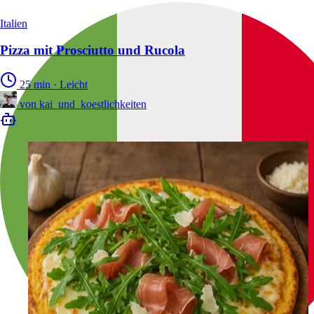
Italien
Pizza mit Prosciutto und Rucola
25 min
·
Leicht
von
kai_und_koestlichkeiten