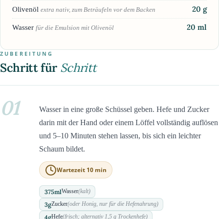
20
g
Olivenöl
extra nativ, zum Beträufeln vor dem Backen
20
ml
Wasser
für die Emulsion mit Olivenöl
ZUBEREITUNG
Schritt für
Schritt
01
Wasser in eine große Schüssel geben. Hefe und Zucker
darin mit der Hand oder einem Löffel vollständig auflösen
und 5–10 Minuten stehen lassen, bis sich ein leichter
Schaum bildet.
Wartezeit 10 min
375
ml
Wasser
(kalt)
3
g
Zucker
(oder Honig, nur für die Hefenahrung)
4
g
Hefe
(frisch; alternativ 1,5 g Trockenhefe)