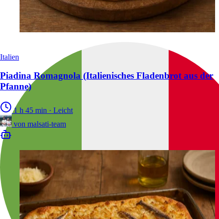
Italien
Piadina Romagnola (Italienisches Fladenbrot aus der
Pfanne)
1 h 45 min
·
Leicht
von
malsati-team