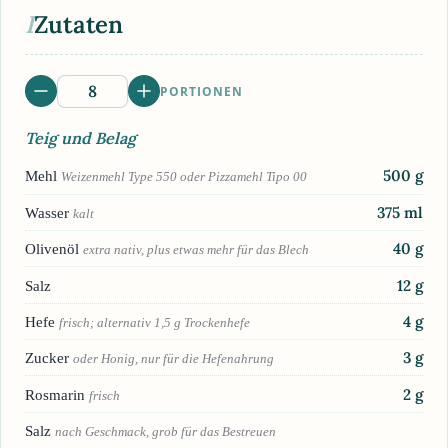
I
Zutaten
PORTIONEN
Teig und Belag
500
g
Mehl
Weizenmehl Type 550 oder Pizzamehl Tipo 00
375
ml
Wasser
kalt
40
g
Olivenöl
extra nativ, plus etwas mehr für das Blech
12
g
Salz
4
g
Hefe
frisch; alternativ 1,5 g Trockenhefe
3
g
Zucker
oder Honig, nur für die Hefenahrung
2
g
Rosmarin
frisch
Salz
nach Geschmack, grob für das Bestreuen