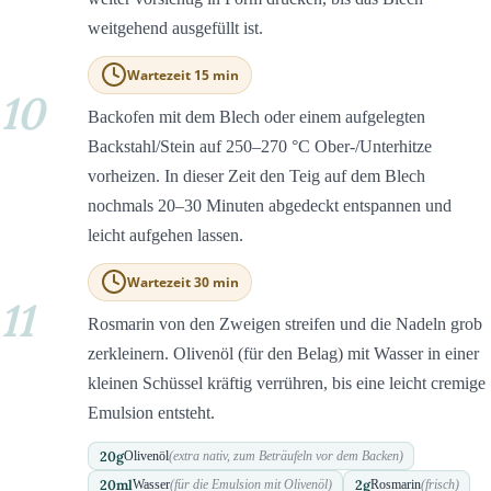
weitgehend ausgefüllt ist.
Wartezeit 15 min
10
Backofen mit dem Blech oder einem aufgelegten
Backstahl/Stein auf 250–270 °C Ober-/Unterhitze
vorheizen. In dieser Zeit den Teig auf dem Blech
nochmals 20–30 Minuten abgedeckt entspannen und
leicht aufgehen lassen.
Wartezeit 30 min
11
Rosmarin von den Zweigen streifen und die Nadeln grob
zerkleinern. Olivenöl (für den Belag) mit Wasser in einer
kleinen Schüssel kräftig verrühren, bis eine leicht cremige
Emulsion entsteht.
20
g
Olivenöl
(extra nativ, zum Beträufeln vor dem Backen)
20
ml
2
g
Wasser
(für die Emulsion mit Olivenöl)
Rosmarin
(frisch)