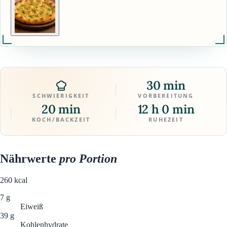
30 min
SCHWIERIGKEIT
VORBEREITUNG
20 min
12 h 0 min
KOCH/BACKZEIT
RUHEZEIT
Nährwerte
pro Portion
260
kcal
7 g
Eiweiß
39 g
Kohlenhydrate