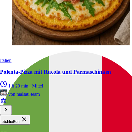
Italien
Polenta-Pizza mit Rucola und Parmaschinken
1 h 20 min
·
Mittel
von
malsati-team
Schließen