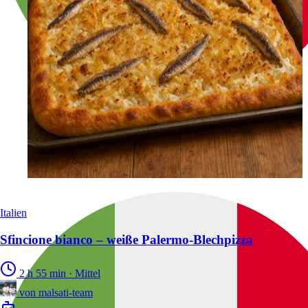
Italien
Sfincione bianco – weiße Palermo‑Blechpizza
2 h 55 min
·
Mittel
von
malsati-team