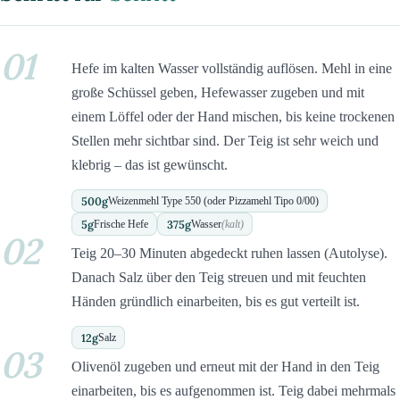
01
Hefe im kalten Wasser vollständig auflösen. Mehl in eine
große Schüssel geben, Hefewasser zugeben und mit
einem Löffel oder der Hand mischen, bis keine trockenen
Stellen mehr sichtbar sind. Der Teig ist sehr weich und
klebrig – das ist gewünscht.
500
g
Weizenmehl Type 550 (oder Pizzamehl Tipo 0/00)
5
g
375
g
Frische Hefe
Wasser
(kalt)
02
Teig 20–30 Minuten abgedeckt ruhen lassen (Autolyse).
Danach Salz über den Teig streuen und mit feuchten
Händen gründlich einarbeiten, bis es gut verteilt ist.
12
g
Salz
03
Olivenöl zugeben und erneut mit der Hand in den Teig
einarbeiten, bis es aufgenommen ist. Teig dabei mehrmals