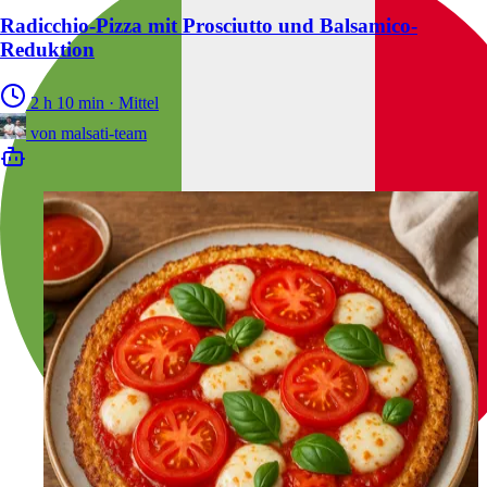
Radicchio-Pizza mit Prosciutto und Balsamico-
Reduktion
2 h 10 min
·
Mittel
von
malsati-team