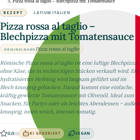
Pizza rossa al taglio – Blechpizza mit Tomatensauce
REZEPT
·
LATIUM
·
ITALIEN
Pizza rossa al taglio –
Blechpizza mit Tomatensauce
Pizza rossa al taglio
ORIGINALNAME
Römische Pizza rossa al taglio ist eine luftige Blechpizza
ohne Käse, die in rechteckigen Stücken verkauft wird. Ein
hydratisierter Hefeteig wird langsam geführt und im
Blech knusprig gebacken. Darauf kommt eine einfache,
kräftig gewürzte Tomatensauce mit Olivenöl. Ideal zum
Snacken, für Partys oder als leichtes Abendessen – außen
knusprig, innen weich, intensiv tomatig.
0.0
(0)
KI GENERIERT
VEGAN