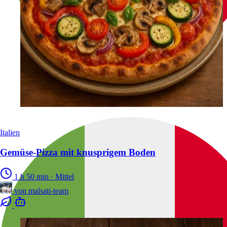
Italien
Gemüse-Pizza mit knusprigem Boden
1 h 50 min
·
Mittel
von
malsati-team