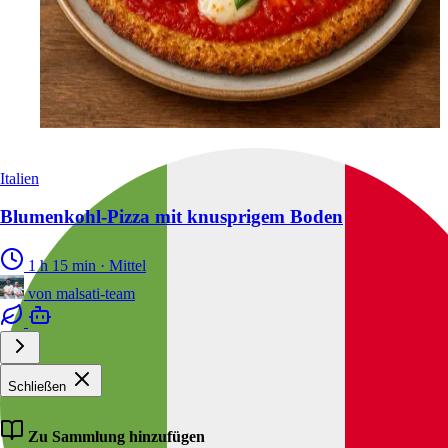
Italien
Blumenkohl-Pizza mit knusprigem Boden
1 h 15 min
·
Mittel
von
malsati-team
Schließen
Zu Sammlung hinzufügen