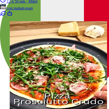
12 h 50 min
·
Mittel
von
malsati-team