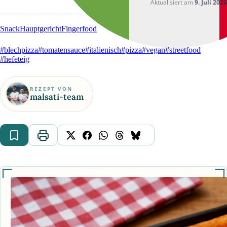
Aktualisiert am
9. Juli 2026
Snack
Hauptgericht
Fingerfood
#blechpizza
#tomatensauce
#italienisch
#pizza
#vegan
#streetfood
#hefeteig
REZEPT VON
malsati-team