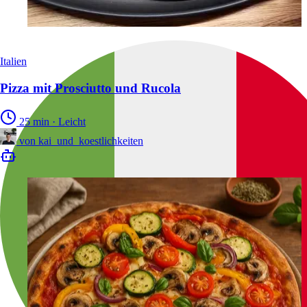
Italien
Pizza mit Prosciutto und Rucola
25 min
·
Leicht
von
kai_und_koestlichkeiten