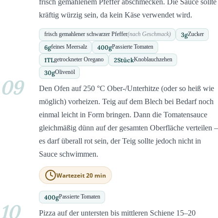
frisch gemahlenem Pfeffer abschmecken. Die Sauce sollte
kräftig würzig sein, da kein Käse verwendet wird.
3
g
frisch gemahlener schwarzer Pfeffer
(nach Geschmack)
Zucker
6
g
400
g
feines Meersalz
Passierte Tomaten
1
TL
2
Stück
getrockneter Oregano
Knoblauchzehen
30
g
Olivenöl
09
Den Ofen auf 250 °C Ober-/Unterhitze (oder so heiß wie
möglich) vorheizen. Teig auf dem Blech bei Bedarf noch
einmal leicht in Form bringen. Dann die Tomatensauce
gleichmäßig dünn auf der gesamten Oberfläche verteilen –
es darf überall rot sein, der Teig sollte jedoch nicht in
Sauce schwimmen.
Wartezeit 20 min
400
g
Passierte Tomaten
10
Pizza auf der untersten bis mittleren Schiene 15–20