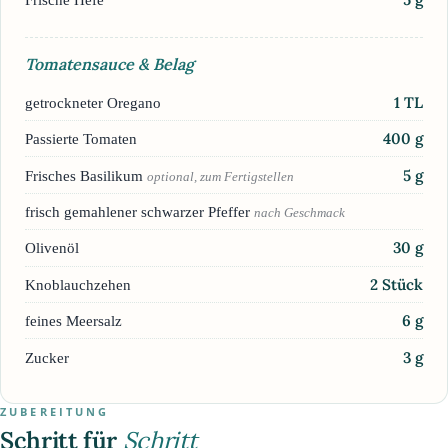
Tomatensauce & Belag
1
TL
getrockneter Oregano
400
g
Passierte Tomaten
5
g
Frisches Basilikum
optional, zum Fertigstellen
frisch gemahlener schwarzer Pfeffer
nach Geschmack
30
g
Olivenöl
2
Stück
Knoblauchzehen
6
g
feines Meersalz
3
g
Zucker
ZUBEREITUNG
Schritt für
Schritt