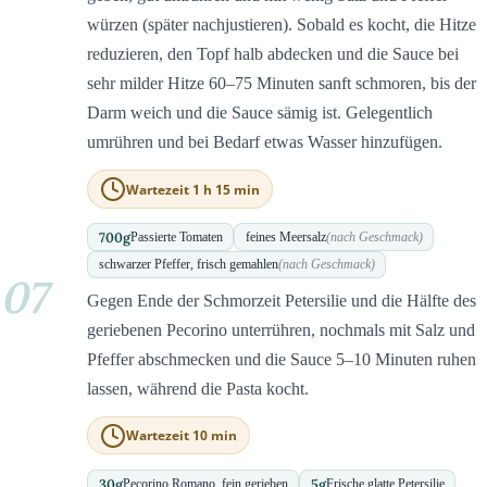
würzen (später nachjustieren). Sobald es kocht, die Hitze
reduzieren, den Topf halb abdecken und die Sauce bei
sehr milder Hitze 60–75 Minuten sanft schmoren, bis der
Darm weich und die Sauce sämig ist. Gelegentlich
umrühren und bei Bedarf etwas Wasser hinzufügen.
Wartezeit 1 h 15 min
700
g
Passierte Tomaten
feines Meersalz
(nach Geschmack)
schwarzer Pfeffer, frisch gemahlen
(nach Geschmack)
07
Gegen Ende der Schmorzeit Petersilie und die Hälfte des
geriebenen Pecorino unterrühren, nochmals mit Salz und
Pfeffer abschmecken und die Sauce 5–10 Minuten ruhen
lassen, während die Pasta kocht.
Wartezeit 10 min
30
g
5
g
Pecorino Romano, fein gerieben
Frische glatte Petersilie