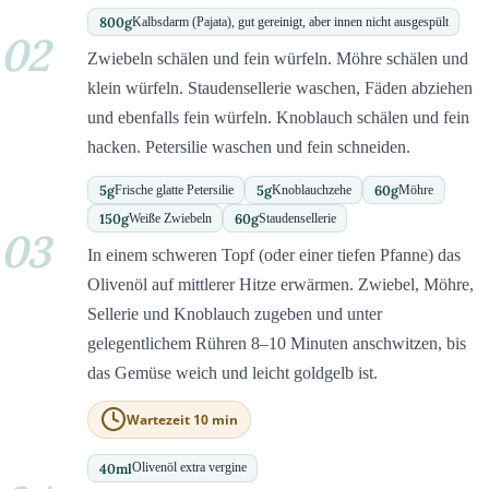
800
g
Kalbsdarm (Pajata), gut gereinigt, aber innen nicht ausgespült
02
Zwiebeln schälen und fein würfeln. Möhre schälen und
klein würfeln. Staudensellerie waschen, Fäden abziehen
und ebenfalls fein würfeln. Knoblauch schälen und fein
hacken. Petersilie waschen und fein schneiden.
5
g
5
g
60
g
Frische glatte Petersilie
Knoblauchzehe
Möhre
150
g
60
g
Weiße Zwiebeln
Staudensellerie
03
In einem schweren Topf (oder einer tiefen Pfanne) das
Olivenöl auf mittlerer Hitze erwärmen. Zwiebel, Möhre,
Sellerie und Knoblauch zugeben und unter
gelegentlichem Rühren 8–10 Minuten anschwitzen, bis
das Gemüse weich und leicht goldgelb ist.
Wartezeit 10 min
40
ml
Olivenöl extra vergine