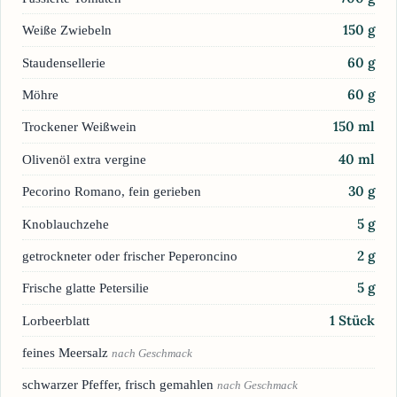
150
g
Weiße Zwiebeln
60
g
Staudensellerie
60
g
Möhre
150
ml
Trockener Weißwein
40
ml
Olivenöl extra vergine
30
g
Pecorino Romano, fein gerieben
5
g
Knoblauchzehe
2
g
getrockneter oder frischer Peperoncino
5
g
Frische glatte Petersilie
1
Stück
Lorbeerblatt
feines Meersalz
nach Geschmack
schwarzer Pfeffer, frisch gemahlen
nach Geschmack