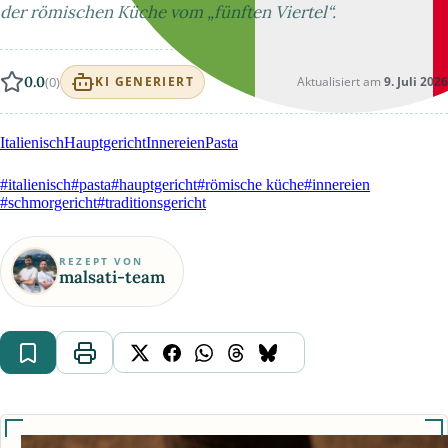
der römischen Küche vom „fünften Viertel“.
0.0
(0)
Aktualisiert am
9. Juli 2026
KI GENERIERT
Italienisch
Hauptgericht
Innereien
Pasta
#italienisch
#pasta
#hauptgericht
#römische küche
#innereien
#schmorgericht
#traditionsgericht
REZEPT VON
malsati-team