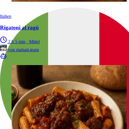
Italien
Rigatoni al ragù
2 h 5 min
·
Mittel
von
malsati-team