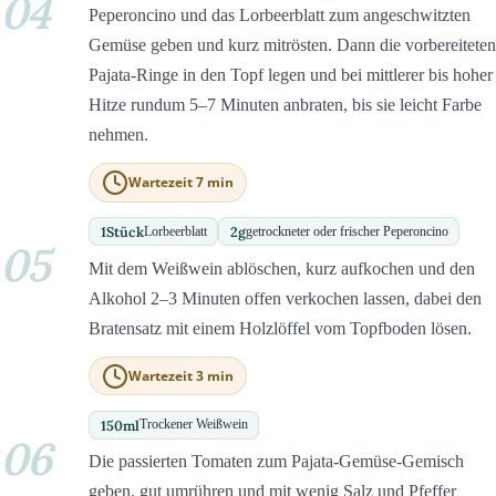
04
Peperoncino und das Lorbeerblatt zum angeschwitzten
Gemüse geben und kurz mitrösten. Dann die vorbereiteten
Pajata-Ringe in den Topf legen und bei mittlerer bis hoher
Hitze rundum 5–7 Minuten anbraten, bis sie leicht Farbe
nehmen.
Wartezeit 7 min
1
Stück
2
g
Lorbeerblatt
getrockneter oder frischer Peperoncino
05
Mit dem Weißwein ablöschen, kurz aufkochen und den
Alkohol 2–3 Minuten offen verkochen lassen, dabei den
Bratensatz mit einem Holzlöffel vom Topfboden lösen.
Wartezeit 3 min
150
ml
Trockener Weißwein
06
Die passierten Tomaten zum Pajata-Gemüse-Gemisch
geben, gut umrühren und mit wenig Salz und Pfeffer