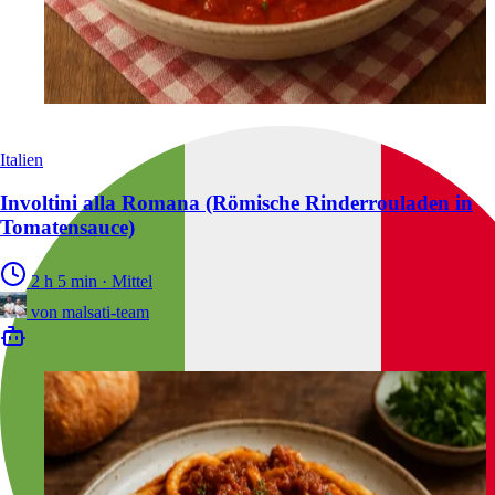
Italien
Involtini alla Romana (Römische Rinderrouladen in
Tomatensauce)
2 h 5 min
·
Mittel
von
malsati-team