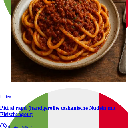
Italien
Pici al ragù (handgerollte toskanische Nudeln mit
Fleischragout)
3 min
·
Mittel