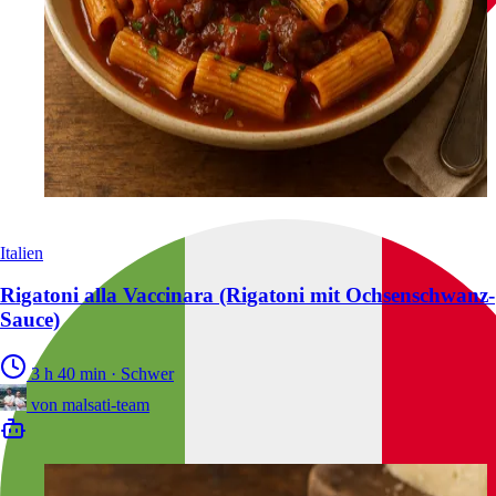
Italien
Rigatoni alla Vaccinara (Rigatoni mit Ochsenschwanz-
Sauce)
3 h 40 min
·
Schwer
von
malsati-team