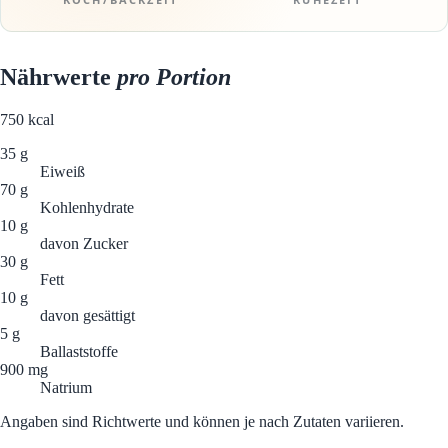
Nährwerte
pro Portion
750
kcal
35 g
Eiweiß
70 g
Kohlenhydrate
10 g
davon Zucker
30 g
Fett
10 g
davon gesättigt
5 g
Ballaststoffe
900 mg
Natrium
Angaben sind Richtwerte und können je nach Zutaten variieren.