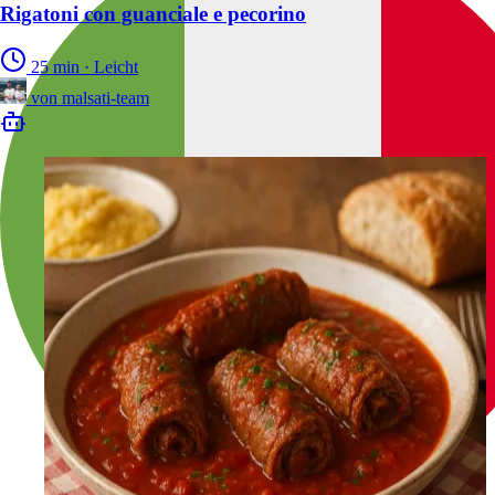
Rigatoni con guanciale e pecorino
25 min
·
Leicht
von
malsati-team