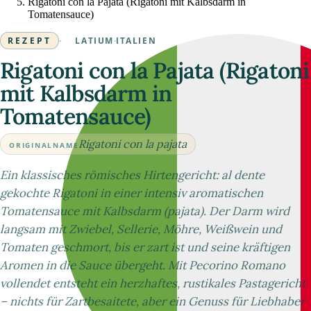
Rigatoni con la Pajata (Rigatoni mit Kalbsdarm in
Tomatensauce)
REZEPT
·
LATIUM
·
ITALIEN
Rigatoni con la Pajata (Rigatoni
mit Kalbsdarm in
Tomatensauce)
Rigatoni con la pajata
ORIGINALNAME
Ein klassisches römisches Hirtengericht: al dente
gekochte Rigatoni in einer intensiv aromatischen
Tomatensauce mit Kalbsdarm (pajata). Der Darm wird
langsam mit Zwiebel, Sellerie, Möhre, Weißwein und
Tomaten geschmort, bis er zart ist und seine kräftigen
Aromen in die Sauce übergeht. Mit Pecorino Romano
vollendet entsteht ein herzhaftes, rustikales Pastagericht
– nichts für Zartbesaitete, aber ein Genuss für Liebhaber