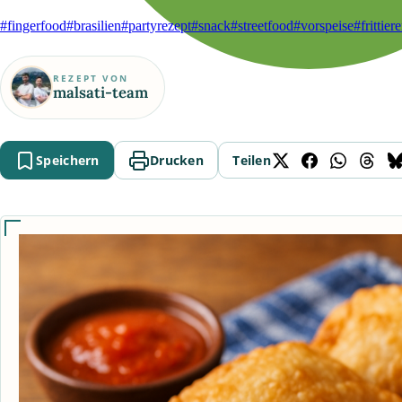
#fingerfood
#brasilien
#partyrezept
#snack
#streetfood
#vorspeise
#frittier
REZEPT VON
malsati-team
Speichern
Drucken
Teilen