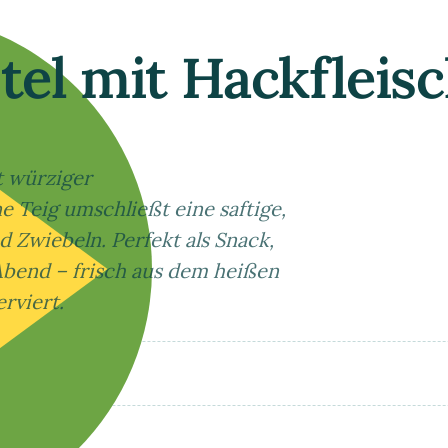
stel mit Hackfleis
t würziger
e Teig umschließt eine saftige,
 Zwiebeln. Perfekt als Snack,
Abend – frisch aus dem heißen
rviert.