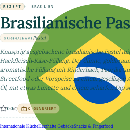
REZEPT
·
BRASILIEN
Brasilianische Pa
Pastel
ORIGINALNAME
Knusprig ausgebackene brasilianische Pastel mi
Hackfleisch‑Käse‑Füllung. Der dünne, goldbraun
aromatische Füllung mit Rinderhack, Paprika und
Streetfood oder Vorspeise zu einem geselligen 
Öl, mit etwas Limette und einem scharfen Dip se
0.0
(0)
KI GENERIERT
Internationale Küche
Herzhafte Gebäcke
Snacks & Fingerfood