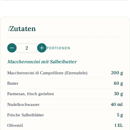
I
Zutaten
PORTIONEN
Maccheroncini mit Salbeibutter
200
g
Maccheroncini di Campofilone (Eiernudeln)
60
g
Butter
30
g
Parmesan, frisch gerieben
40
ml
Nudelkochwasser
5
g
Frische Salbeiblätter
1
EL
Olivenöl