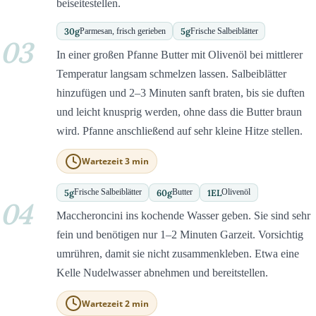
beiseitestellen.
30
g
5
g
Parmesan, frisch gerieben
Frische Salbeiblätter
03
In einer großen Pfanne Butter mit Olivenöl bei mittlerer
Temperatur langsam schmelzen lassen. Salbeiblätter
hinzufügen und 2–3 Minuten sanft braten, bis sie duften
und leicht knusprig werden, ohne dass die Butter braun
wird. Pfanne anschließend auf sehr kleine Hitze stellen.
Wartezeit 3 min
5
g
60
g
1
EL
Frische Salbeiblätter
Butter
Olivenöl
04
Maccheroncini ins kochende Wasser geben. Sie sind sehr
fein und benötigen nur 1–2 Minuten Garzeit. Vorsichtig
umrühren, damit sie nicht zusammenkleben. Etwa eine
Kelle Nudelwasser abnehmen und bereitstellen.
Wartezeit 2 min