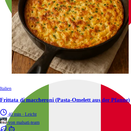
Italien
Frittata di maccheroni (Pasta-Omelett aus der Pfanne)
40 min
·
Leicht
von
malsati-team