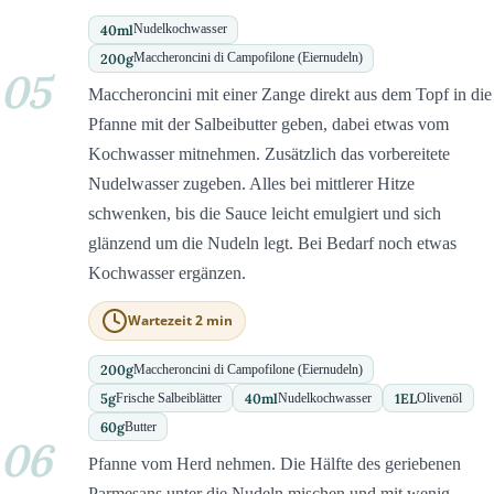
40
ml
Nudelkochwasser
200
g
Maccheroncini di Campofilone (Eiernudeln)
05
Maccheroncini mit einer Zange direkt aus dem Topf in die
Pfanne mit der Salbeibutter geben, dabei etwas vom
Kochwasser mitnehmen. Zusätzlich das vorbereitete
Nudelwasser zugeben. Alles bei mittlerer Hitze
schwenken, bis die Sauce leicht emulgiert und sich
glänzend um die Nudeln legt. Bei Bedarf noch etwas
Kochwasser ergänzen.
Wartezeit 2 min
200
g
Maccheroncini di Campofilone (Eiernudeln)
5
g
40
ml
1
EL
Frische Salbeiblätter
Nudelkochwasser
Olivenöl
60
g
Butter
06
Pfanne vom Herd nehmen. Die Hälfte des geriebenen
Parmesans unter die Nudeln mischen und mit wenig