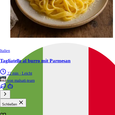
Italien
Tagliatelle al burro mit Parmesan
22 min
·
Leicht
von
malsati-team
Schließen