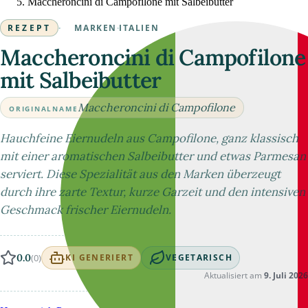
Maccheroncini di Campofilone mit Salbeibutter
REZEPT
·
MARKEN
·
ITALIEN
Maccheroncini di Campofilone
mit Salbeibutter
Maccheroncini di Campofilone
ORIGINALNAME
Hauchfeine Eiernudeln aus Campofilone, ganz klassisch
mit einer aromatischen Salbeibutter und etwas Parmesan
serviert. Diese Spezialität aus den Marken überzeugt
durch ihre zarte Textur, kurze Garzeit und den intensiven
Geschmack frischer Eiernudeln.
0.0
(0)
KI GENERIERT
VEGETARISCH
Aktualisiert am
9. Juli 2026