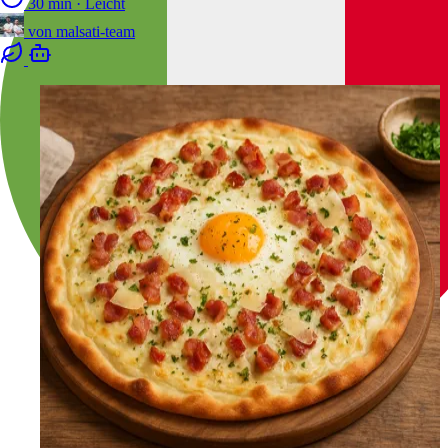
30 min
·
Leicht
von
malsati-team