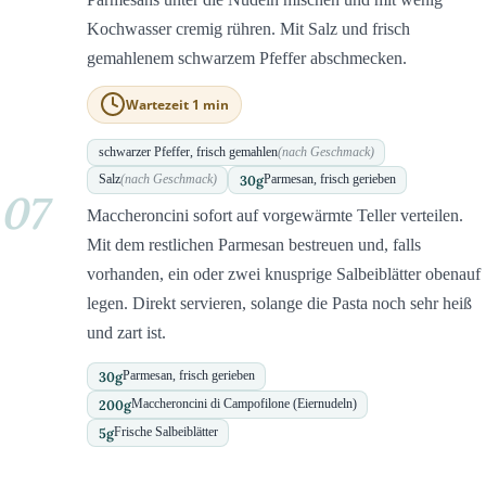
Kochwasser cremig rühren. Mit Salz und frisch
gemahlenem schwarzem Pfeffer abschmecken.
Wartezeit 1 min
schwarzer Pfeffer, frisch gemahlen
(nach Geschmack)
30
g
Salz
(nach Geschmack)
Parmesan, frisch gerieben
07
Maccheroncini sofort auf vorgewärmte Teller verteilen.
Mit dem restlichen Parmesan bestreuen und, falls
vorhanden, ein oder zwei knusprige Salbeiblätter obenauf
legen. Direkt servieren, solange die Pasta noch sehr heiß
und zart ist.
30
g
Parmesan, frisch gerieben
200
g
Maccheroncini di Campofilone (Eiernudeln)
5
g
Frische Salbeiblätter