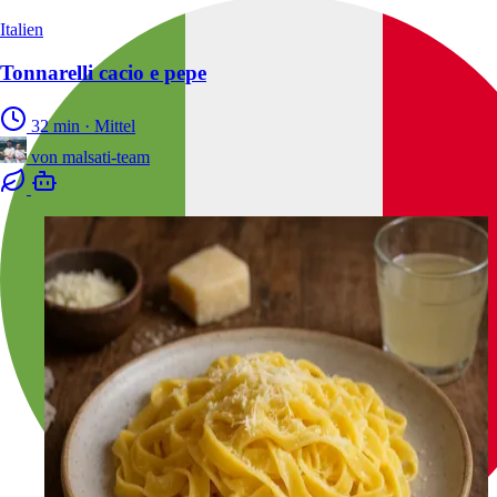
Italien
Tonnarelli cacio e pepe
32 min
·
Mittel
von
malsati-team