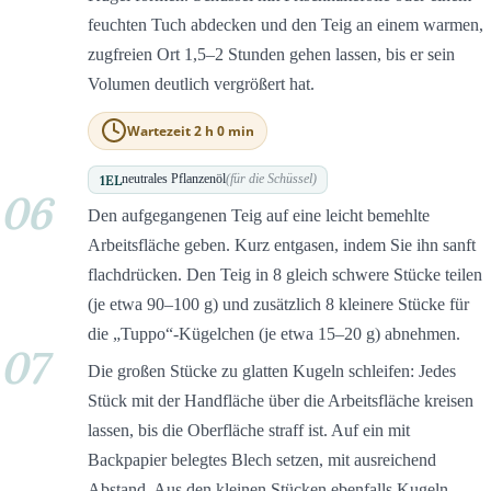
feuchten Tuch abdecken und den Teig an einem warmen,
zugfreien Ort 1,5–2 Stunden gehen lassen, bis er sein
Volumen deutlich vergrößert hat.
Wartezeit 2 h 0 min
1
EL
neutrales Pflanzenöl
(für die Schüssel)
06
Den aufgegangenen Teig auf eine leicht bemehlte
Arbeitsfläche geben. Kurz entgasen, indem Sie ihn sanft
flachdrücken. Den Teig in 8 gleich schwere Stücke teilen
(je etwa 90–100 g) und zusätzlich 8 kleinere Stücke für
die „Tuppo“-Kügelchen (je etwa 15–20 g) abnehmen.
07
Die großen Stücke zu glatten Kugeln schleifen: Jedes
Stück mit der Handfläche über die Arbeitsfläche kreisen
lassen, bis die Oberfläche straff ist. Auf ein mit
Backpapier belegtes Blech setzen, mit ausreichend
Abstand. Aus den kleinen Stücken ebenfalls Kugeln