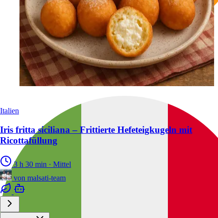
Italien
Iris fritta siciliana – Frittierte Hefeteigkugeln mit
Ricottafüllung
3 h 30 min
·
Mittel
von
malsati-team