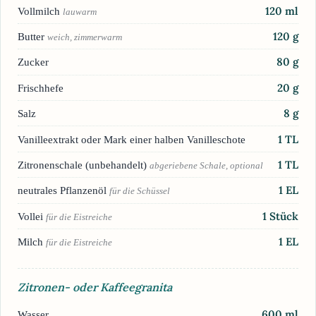
120
ml
Vollmilch
lauwarm
120
g
Butter
weich, zimmerwarm
80
g
Zucker
20
g
Frischhefe
8
g
Salz
1
TL
Vanilleextrakt oder Mark einer halben Vanilleschote
1
TL
Zitronenschale (unbehandelt)
abgeriebene Schale, optional
1
EL
neutrales Pflanzenöl
für die Schüssel
1
Stück
Vollei
für die Eistreiche
1
EL
Milch
für die Eistreiche
Zitronen- oder Kaffeegranita
600
ml
Wasser