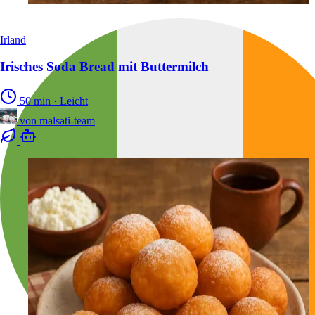
Irland
Irisches Soda Bread mit Buttermilch
50 min
·
Leicht
von
malsati-team