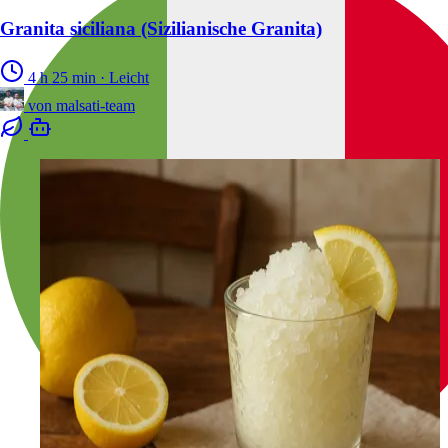
Granita siciliana (Sizilianische Granita)
4 h 25 min
·
Leicht
von
malsati-team