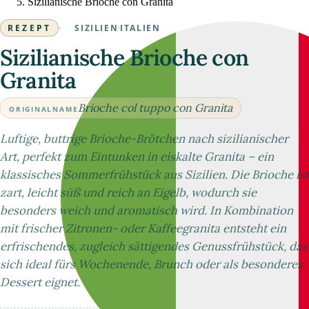
Sizilianische Brioche con Granita
REZEPT
·
SIZILIEN
·
ITALIEN
Sizilianische Brioche con
Granita
Brioche col tuppo con Granita
ORIGINALNAME
Luftige, buttrige Brioche-Brötchen nach sizilianischer
Art, perfekt zum Eintunken in eiskalte Granita – ein
klassisches Sommerfrühstück aus Sizilien. Die Brioche ist
zart, leicht süß und reich an Eigelb, wodurch sie
besonders weich und aromatisch wird. In Kombination
mit frischer Zitronen- oder Kaffeegranita entsteht ein
erfrischendes, zugleich sättigendes Genussfrühstück, das
sich ideal fürs Wochenende, Brunch oder als besonderes
Dessert eignet.