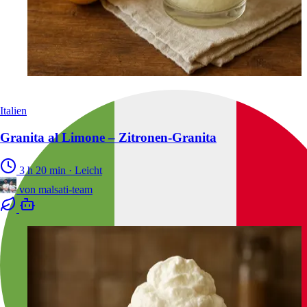
Italien
Granita al Limone – Zitronen-Granita
3 h 20 min
·
Leicht
von
malsati-team