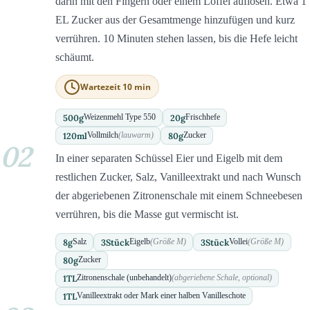
darin mit den Fingern oder einem Löffel auflösen. Etwa 1
EL Zucker aus der Gesamtmenge hinzufügen und kurz
verrühren. 10 Minuten stehen lassen, bis die Hefe leicht
schäumt.
Wartezeit 10 min
500
g
20
g
Weizenmehl Type 550
Frischhefe
120
ml
80
g
Vollmilch
(lauwarm)
Zucker
02
In einer separaten Schüssel Eier und Eigelb mit dem
restlichen Zucker, Salz, Vanilleextrakt und nach Wunsch
der abgeriebenen Zitronenschale mit einem Schneebesen
verrühren, bis die Masse gut vermischt ist.
8
g
3
Stück
3
Stück
Salz
Eigelb
(Größe M)
Vollei
(Größe M)
80
g
Zucker
1
TL
Zitronenschale (unbehandelt)
(abgeriebene Schale, optional)
1
TL
Vanilleextrakt oder Mark einer halben Vanilleschote