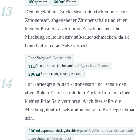
180
g
600
ml
Zucker
Wasser
13
Den abgekühlten Zuckersirup mit frisch gepresstem
Zitronensaft, abgeriebener Zitronenschale und einer
kleinen Prise Salz verrühren. Abschmecken: Die
Mischung sollte intensiv süß-sauer schmecken, da sie
beim Gefrieren an Süße verliert.
Prise Salz
(nach Geschmack)
1
TL
Zitronenschale (unbehandelt)
(abgeriebene Schale)
200
ml
Zitronensaft, frisch gepresst
14
Für Kaffeegranita statt Zitronensaft und -schale den
abgekühlten Espresso mit dem Zuckersirup und einer
kleinen Prise Salz verrühren. Auch hier sollte die
Mischung deutlich süß und intensiv im Kaffeegeschmack
sein.
200
ml
Espresso, stark gebrüht
(abgekühlt, Alternative zu Zitronensaft)
Prise Salz
(nach Geschmack)