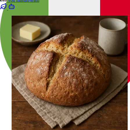
von
malsati-team