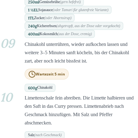
250
ml
Gemüsebrühe
(gern hefefrei)
1 ½
EL
Sojasauce
(oder Tamari für glutenfreie Variante)
1
TL
Zucker
(oder Ahornsirup)
240
g
Kichererbsen
(abgetropft, aus der Dose oder vorgekocht)
400
ml
Kokosmilch
(aus der Dose, cremig)
09
Chinakohl unterrühren, wieder aufkochen lassen und
weitere 3–5 Minuten sanft köcheln, bis der Chinakohl
zart, aber noch leicht bissfest ist.
Wartezeit 5 min
600
g
Chinakohl
10
Limettenschale fein abreiben. Die Limette halbieren und
den Saft in das Curry pressen. Limettenabrieb nach
Geschmack hinzufügen. Mit Salz und Pfeffer
abschmecken.
Salz
(nach Geschmack)