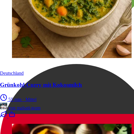
Deutschland
Grünkohl-Curry mit Kokosmilch
55 min
·
Mittel
von
malsati-team