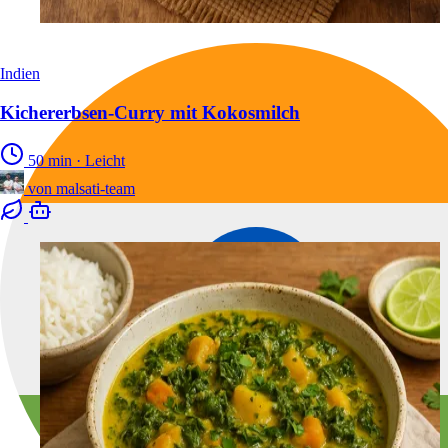
Indien
Kichererbsen-Curry mit Kokosmilch
50 min
·
Leicht
von
malsati-team