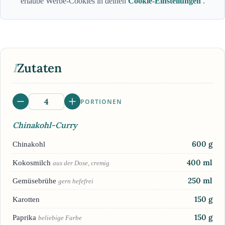
erlaube Werbe-Cookies in deinen
Cookie-Einstellungen
.
I
Zutaten
PORTIONEN
Chinakohl-Curry
600
g
Chinakohl
400
ml
Kokosmilch
aus der Dose, cremig
250
ml
Gemüsebrühe
gern hefefrei
150
g
Karotten
150
g
Paprika
beliebige Farbe