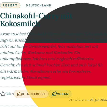
REZEPT
·
DEUTSCHLAND
Chinakohl-Curry mit
Kokosmilch
Aromatisches Chinakohl-Curry mit cremiger Kokosmilch,
Ingwer, Knoblauch und frischer Limette. Zarter Chinakohl
trifft auf bunte Gemüsewürfel, fein ausbalanciert mit
mildem Curry, Kurkuma und Koriander. Ein
unkompliziertes, leichtes und zugleich raffiniertes
Gericht, das sich schnell kochen lässt und sich ideal für
ein wärmendes Abendessen oder ein besonderes,
vegetarisches Menü eignet.
3.5
(2)
KI GENERIERT
VEGAN
Aktualisiert am
20. Juli 2026