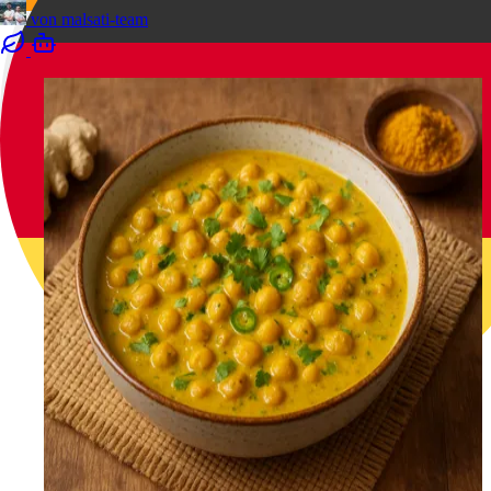
von
malsati-team