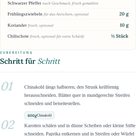
Schwarzer Pfeffer
nach Geschmack, frisch gemahlen
20
g
Frühlingszwiebeln
für das Anrichten, optional
10
g
Koriander
frisch, optional
½
Stück
Chilischote
frisch, optional für extra Schärfe
ZUBEREITUNG
Schritt für
Schritt
01
Chinakohl längs halbieren, den Strunk keilförmig
herausschneiden. Blätter quer in mundgerechte Streifen
schneiden und beiseitestellen.
600
g
Chinakohl
02
Karotten schälen und in dünne Scheiben oder kleine Stifte
schneiden. Paprika entkernen und in Streifen oder Würfel