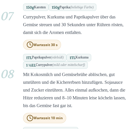
150
g
150
g
Karotten
Paprika
(beliebige Farbe)
07
Currypulver, Kurkuma und Paprikapulver über das
Gemüse streuen und 30 Sekunden unter Rühren rösten,
damit sich die Aromen entfalten.
Wartezeit 30 s
1
TL
1
TL
Paprikapulver
(edelsüß)
Kurkuma
1 ½
EL
Currypulver
(mild oder mittelscharf)
08
Mit Kokosmilch und Gemüsebrühe ablöschen, gut
umrühren und die Kichererbsen hinzufügen. Sojasauce
und Zucker einrühren. Alles einmal aufkochen, dann die
Hitze reduzieren und 8–10 Minuten leise köcheln lassen,
bis das Gemüse fast gar ist.
Wartezeit 10 min