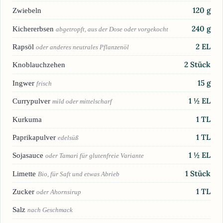
120
g
Zwiebeln
240
g
Kichererbsen
abgetropft, aus der Dose oder vorgekocht
2
EL
Rapsöl
oder anderes neutrales Pflanzenöl
2
Stück
Knoblauchzehen
15
g
Ingwer
frisch
1 ½
EL
Currypulver
mild oder mittelscharf
1
TL
Kurkuma
1
TL
Paprikapulver
edelsüß
1 ½
EL
Sojasauce
oder Tamari für glutenfreie Variante
1
Stück
Limette
Bio, für Saft und etwas Abrieb
1
TL
Zucker
oder Ahornsirup
Salz
nach Geschmack