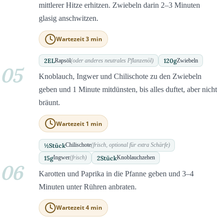
mittlerer Hitze erhitzen. Zwiebeln darin 2–3 Minuten
glasig anschwitzen.
Wartezeit 3 min
2
EL
120
g
Rapsöl
(oder anderes neutrales Pflanzenöl)
Zwiebeln
05
Knoblauch, Ingwer und Chilischote zu den Zwiebeln
geben und 1 Minute mitdünsten, bis alles duftet, aber nicht
bräunt.
Wartezeit 1 min
½
Stück
Chilischote
(frisch, optional für extra Schärfe)
15
g
2
Stück
Ingwer
(frisch)
Knoblauchzehen
06
Karotten und Paprika in die Pfanne geben und 3–4
Minuten unter Rühren anbraten.
Wartezeit 4 min