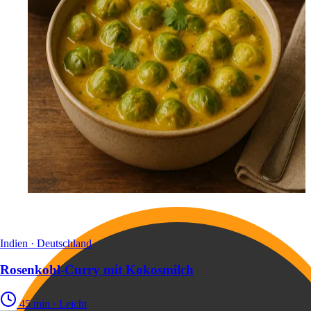
Indien · Deutschland
Rosenkohl-Curry mit Kokosmilch
45 min
·
Leicht