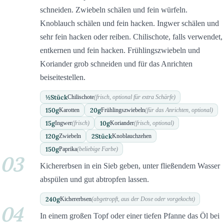
schneiden. Zwiebeln schälen und fein würfeln.
Knoblauch schälen und fein hacken. Ingwer schälen und
sehr fein hacken oder reiben. Chilischote, falls verwendet,
entkernen und fein hacken. Frühlingszwiebeln und
Koriander grob schneiden und für das Anrichten
beiseitestellen.
½
Stück
Chilischote
(frisch, optional für extra Schärfe)
150
g
20
g
Karotten
Frühlingszwiebeln
(für das Anrichten, optional)
15
g
10
g
Ingwer
(frisch)
Koriander
(frisch, optional)
120
g
2
Stück
Zwiebeln
Knoblauchzehen
150
g
Paprika
(beliebige Farbe)
03
Kichererbsen in ein Sieb geben, unter fließendem Wasser
abspülen und gut abtropfen lassen.
240
g
Kichererbsen
(abgetropft, aus der Dose oder vorgekocht)
04
In einem großen Topf oder einer tiefen Pfanne das Öl bei