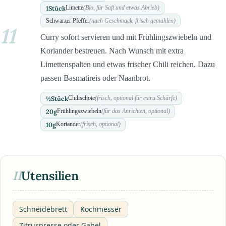
1
Stück
Limette
(Bio, für Saft und etwas Abrieb)
Schwarzer Pfeffer
(nach Geschmack, frisch gemahlen)
11
Curry sofort servieren und mit Frühlingszwiebeln und
Koriander bestreuen. Nach Wunsch mit extra
Limettenspalten und etwas frischer Chili reichen. Dazu
passen Basmatireis oder Naanbrot.
½
Stück
Chilischote
(frisch, optional für extra Schärfe)
20
g
Frühlingszwiebeln
(für das Anrichten, optional)
10
g
Koriander
(frisch, optional)
II
Utensilien
Schneidebrett
Kochmesser
Zitruspresse oder Gabel