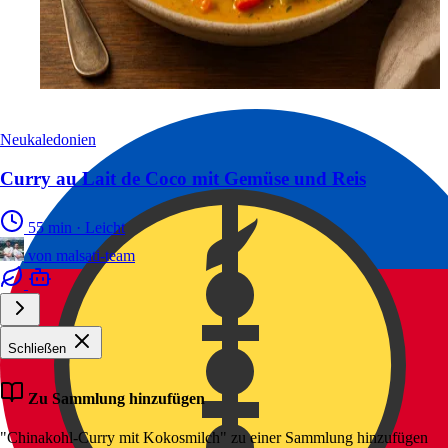
Neukaledonien
Curry au Lait de Coco mit Gemüse und Reis
55 min
·
Leicht
von
malsati-team
Schließen
Zu Sammlung hinzufügen
"Chinakohl-Curry mit Kokosmilch" zu einer Sammlung hinzufügen