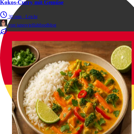
Kokos-Curry mit Gemüse
30 min
·
Leicht
von
janesvielfaltfoodblog