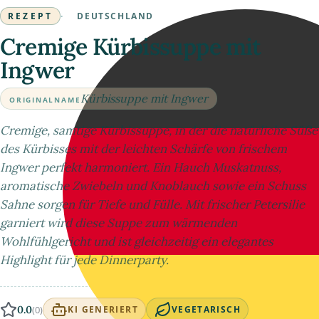
REZEPT
·
DEUTSCHLAND
Cremige Kürbissuppe mit
Ingwer
Kürbissuppe mit Ingwer
ORIGINALNAME
Cremige, samtige Kürbissuppe, in der die natürliche Süße
des Kürbisses mit der leichten Schärfe von frischem
Ingwer perfekt harmoniert. Ein Hauch Muskatnuss,
aromatische Zwiebeln und Knoblauch sowie ein Schuss
Sahne sorgen für Tiefe und Fülle. Mit frischer Petersilie
garniert wird diese Suppe zum wärmenden
Wohlfühlgericht und ist gleichzeitig ein elegantes
Highlight für jede Dinnerparty.
0.0
(0)
KI GENERIERT
VEGETARISCH