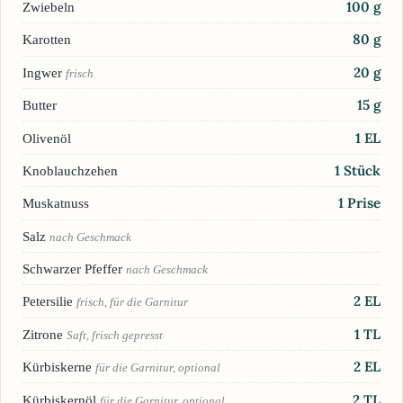
100
g
Zwiebeln
80
g
Karotten
20
g
Ingwer
frisch
15
g
Butter
1
EL
Olivenöl
1
Stück
Knoblauchzehen
1
Prise
Muskatnuss
Salz
nach Geschmack
Schwarzer Pfeffer
nach Geschmack
2
EL
Petersilie
frisch, für die Garnitur
1
TL
Zitrone
Saft, frisch gepresst
2
EL
Kürbiskerne
für die Garnitur, optional
2
TL
Kürbiskernöl
für die Garnitur, optional