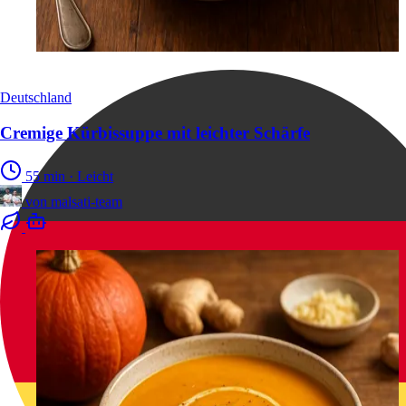
Deutschland
Cremige Kürbissuppe mit leichter Schärfe
55 min
·
Leicht
von
malsati-team