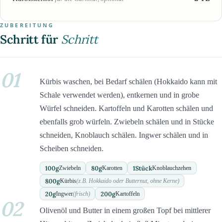
ZUBEREITUNG
Schritt für
Schritt
01
Kürbis waschen, bei Bedarf schälen (Hokkaido kann mit
Schale verwendet werden), entkernen und in grobe
Würfel schneiden. Kartoffeln und Karotten schälen und
ebenfalls grob würfeln. Zwiebeln schälen und in Stücke
schneiden, Knoblauch schälen. Ingwer schälen und in
Scheiben schneiden.
100
g
80
g
1
Stück
Zwiebeln
Karotten
Knoblauchzehen
800
g
Kürbis
(z.B. Hokkaido oder Butternut, ohne Kerne)
20
g
200
g
Ingwer
(frisch)
Kartoffeln
02
Olivenöl und Butter in einem großen Topf bei mittlerer