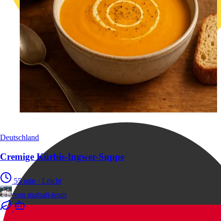
Deutschland
Cremige Kürbis-Ingwer-Suppe
55 min
·
Leicht
von
malsati-team