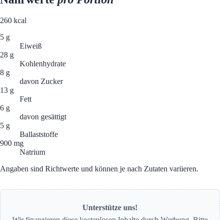
260
kcal
5 g
Eiweiß
28 g
Kohlenhydrate
8 g
davon Zucker
13 g
Fett
6 g
davon gesättigt
5 g
Ballaststoffe
900 mg
Natrium
Angaben sind Richtwerte und können je nach Zutaten variieren.
Unterstütze uns!
Wir finanzieren diese kostenlosen Inhalte durch Werbung. Bitte