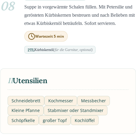
08
Suppe in vorgewärmte Schalen füllen. Mit Petersilie und
gerösteten Kürbiskernen bestreuen und nach Belieben mit
etwas Kürbiskernöl beträufeln. Sofort servieren.
Wartezeit 5 min
2
TL
Kürbiskernöl
(für die Garnitur, optional)
II
Utensilien
Schneidebrett
Kochmesser
Messbecher
Kleine Pfanne
Stabmixer oder Standmixer
Schöpfkelle
großer Topf
Kochlöffel