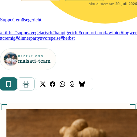
Aktualisiert am
20. Juli 2026
Suppe
Gemüsegericht
#kürbis
#suppe
#vegetarisch
#hauptgericht
#comfort food
#winter
#ingwer
#cremig
#dinnerparty
#vorspeise
#herbst
REZEPT VON
malsati-team