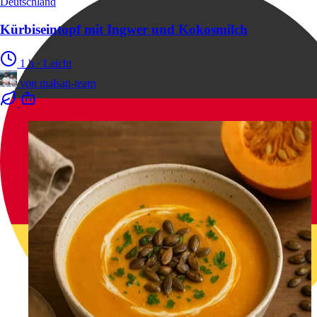
Deutschland
Kürbiseintopf mit Ingwer und Kokosmilch
1 h
·
Leicht
von
malsati-team