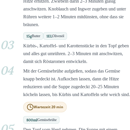
Hitze erhitzen. Zwiebeln darin 2–3 Minuten glasig
anschwitzen. Knoblauch und Ingwer zugeben und unter
Rühren weitere 1–2 Minuten mitdünsten, ohne dass sie
bräunen.
15
g
1
EL
Butter
Olivenöl
03
Kürbis-, Kartoffel- und Karottenstücke in den Topf geben
und alles gut umrühren. 2–3 Minuten mit anschwitzen,
damit sich Röstaromen entwickeln.
04
Mit der Gemüsebrühe aufgießen, sodass das Gemüse
knapp bedeckt ist. Aufkochen lassen, dann die Hitze
reduzieren und die Suppe zugedeckt 20–25 Minuten
köcheln lassen, bis Kürbis und Kartoffeln sehr weich sind.
Wartezeit 20 min
800
ml
Gemüsebrühe
05
Den Topf vom Herd nehmen. Die Suppe mit einem