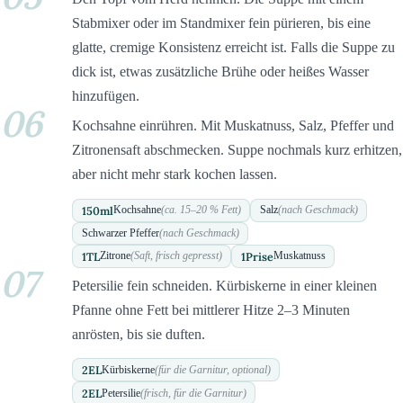
Stabmixer oder im Standmixer fein pürieren, bis eine
glatte, cremige Konsistenz erreicht ist. Falls die Suppe zu
dick ist, etwas zusätzliche Brühe oder heißes Wasser
hinzufügen.
06
Kochsahne einrühren. Mit Muskatnuss, Salz, Pfeffer und
Zitronensaft abschmecken. Suppe nochmals kurz erhitzen,
aber nicht mehr stark kochen lassen.
150
ml
Kochsahne
(ca. 15–20 % Fett)
Salz
(nach Geschmack)
Schwarzer Pfeffer
(nach Geschmack)
1
TL
1
Prise
Zitrone
(Saft, frisch gepresst)
Muskatnuss
07
Petersilie fein schneiden. Kürbiskerne in einer kleinen
Pfanne ohne Fett bei mittlerer Hitze 2–3 Minuten
anrösten, bis sie duften.
2
EL
Kürbiskerne
(für die Garnitur, optional)
2
EL
Petersilie
(frisch, für die Garnitur)