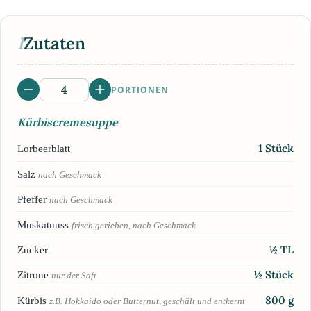
I
Zutaten
PORTIONEN
Kürbiscremesuppe
1
Stück
Lorbeerblatt
Salz
nach Geschmack
Pfeffer
nach Geschmack
Muskatnuss
frisch gerieben, nach Geschmack
½
TL
Zucker
½
Stück
Zitrone
nur der Saft
800
g
Kürbis
z.B. Hokkaido oder Butternut, geschält und entkernt