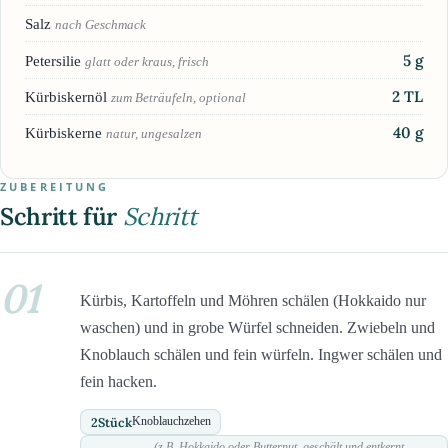
Salz
nach Geschmack
5
g
Petersilie
glatt oder kraus, frisch
2
TL
Kürbiskernöl
zum Beträufeln, optional
40
g
Kürbiskerne
natur, ungesalzen
ZUBEREITUNG
Schritt für
Schritt
01
Kürbis, Kartoffeln und Möhren schälen (Hokkaido nur
waschen) und in grobe Würfel schneiden. Zwiebeln und
Knoblauch schälen und fein würfeln. Ingwer schälen und
fein hacken.
2
Stück
Knoblauchzehen
(z.B. Hokkaido oder Butternut, geschält und entkernt