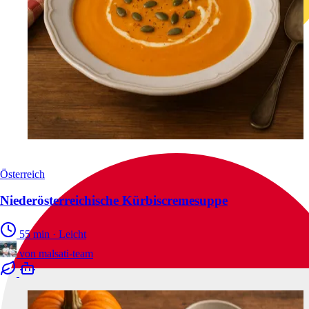
Österreich
Niederösterreichische Kürbiscremesuppe
55 min
·
Leicht
von
malsati-team