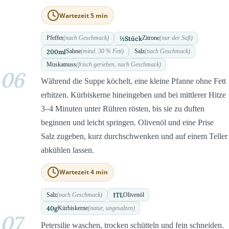
Wartezeit 5 min
½
Stück
Pfeffer
(nach Geschmack)
Zitrone
(nur der Saft)
200
ml
Sahne
(mind. 30 % Fett)
Salz
(nach Geschmack)
Muskatnuss
(frisch gerieben, nach Geschmack)
06
Während die Suppe köchelt, eine kleine Pfanne ohne Fett
erhitzen. Kürbiskerne hineingeben und bei mittlerer Hitze
3–4 Minuten unter Rühren rösten, bis sie zu duften
beginnen und leicht springen. Olivenöl und eine Prise
Salz zugeben, kurz durchschwenken und auf einem Teller
abkühlen lassen.
Wartezeit 4 min
1
TL
Salz
(nach Geschmack)
Olivenöl
40
g
Kürbiskerne
(natur, ungesalzen)
07
Petersilie waschen, trocken schütteln und fein schneiden.