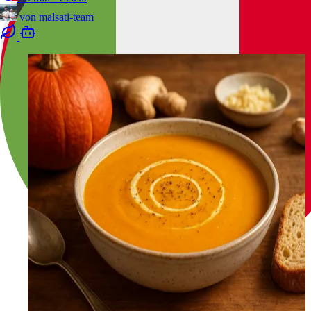
von
malsati-team