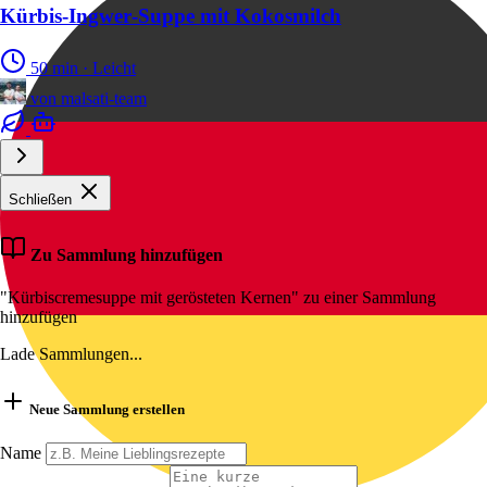
Kürbis‑Ingwer‑Suppe mit Kokosmilch
50 min
·
Leicht
von
malsati-team
Schließen
Zu Sammlung hinzufügen
"Kürbiscremesuppe mit gerösteten Kernen" zu einer Sammlung
hinzufügen
Lade Sammlungen...
Neue Sammlung erstellen
Name