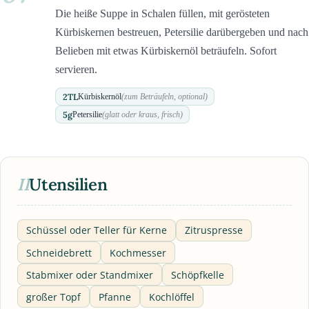
Die heiße Suppe in Schalen füllen, mit gerösteten
Kürbiskernen bestreuen, Petersilie darübergeben und nach
Belieben mit etwas Kürbiskernöl beträufeln. Sofort
servieren.
2
TL
Kürbiskernöl
(zum Beträufeln, optional)
5
g
Petersilie
(glatt oder kraus, frisch)
II
Utensilien
Schüssel oder Teller für Kerne
Zitruspresse
Schneidebrett
Kochmesser
Stabmixer oder Standmixer
Schöpfkelle
großer Topf
Pfanne
Kochlöffel