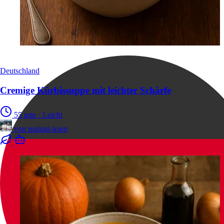
Deutschland
Cremige Kürbissuppe mit leichter Schärfe
55 min
·
Leicht
von
malsati-team