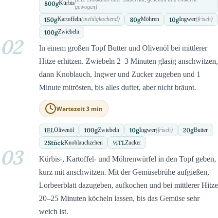
800
g
Kürbis
gewogen)
150
g
80
g
10
g
Kartoffeln
(mehligkochend)
Möhren
Ingwer
(frisch)
100
g
Zwiebeln
02
In einem großen Topf Butter und Olivenöl bei mittlerer
Hitze erhitzen. Zwiebeln 2–3 Minuten glasig anschwitzen,
dann Knoblauch, Ingwer und Zucker zugeben und 1
Minute mitrösten, bis alles duftet, aber nicht bräunt.
Wartezeit 3 min
1
EL
100
g
10
g
20
g
Olivenöl
Zwiebeln
Ingwer
(frisch)
Butter
2
Stück
½
TL
Knoblauchzehen
Zucker
03
Kürbis-, Kartoffel- und Möhrenwürfel in den Topf geben,
kurz mit anschwitzen. Mit der Gemüsebrühe aufgießen,
Lorbeerblatt dazugeben, aufkochen und bei mittlerer Hitze
20–25 Minuten köcheln lassen, bis das Gemüse sehr
weich ist.