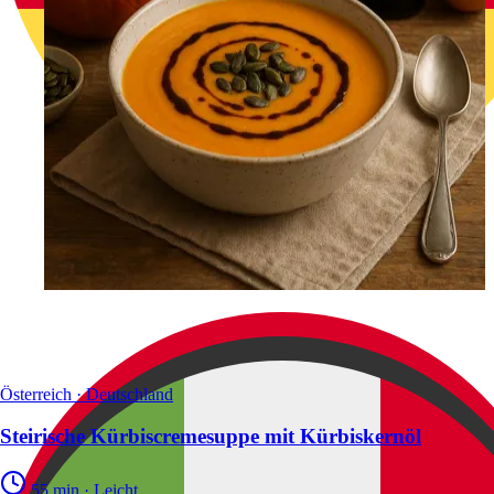
Österreich · Deutschland
Steirische Kürbiscremesuppe mit Kürbiskernöl
55 min
·
Leicht