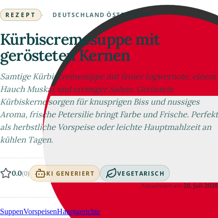
REZEPT
·
DEUTSCHLAND
·
ÖSTERREICH
Kürbiscremesuppe mit
gerösteten Kernen
Samtige Kürbiscremesuppe mit feiner Ingwernote, einem
Hauch Muskat und cremiger Sahne. Geröstete
Kürbiskerne sorgen für knusprigen Biss und nussiges
Aroma, frische Petersilie bringt Farbe und Frische. Perfekt
als herbstliche Vorspeise oder leichte Hauptmahlzeit an
kühlen Tagen.
0.0
(0)
KI GENERIERT
VEGETARISCH
Aktualisiert am
20. Juli 2026
Suppen
Vorspeisen
Hauptgerichte