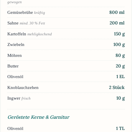
gewogen
800
ml
Gemüsebrühe
kräftig
200
ml
Sahne
mind. 30 % Fett
150
g
Kartoffeln
mehligkochend
100
g
Zwiebeln
80
g
Möhren
20
g
Butter
1
EL
Olivenöl
2
Stück
Knoblauchzehen
10
g
Ingwer
frisch
Geröstete Kerne & Garnitur
1
TL
Olivenöl