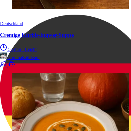
Deutschland
Cremige Kürbis-Ingwer-Suppe
55 min
·
Leicht
von
malsati-team