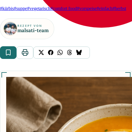
#kürbis
#suppe
#vegetarisch
#comfort food
#vorspeise
#einfach
#herbst
REZEPT VON
malsati-team