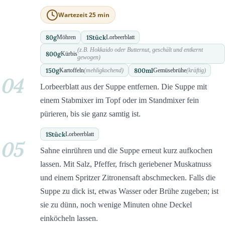
Wartezeit 25 min
80
g
1
Stück
Möhren
Lorbeerblatt
(z.B. Hokkaido oder Butternut, geschält und entkernt
800
g
Kürbis
gewogen)
150
g
800
ml
Kartoffeln
(mehligkochend)
Gemüsebrühe
(kräftig)
04
Lorbeerblatt aus der Suppe entfernen. Die Suppe mit
einem Stabmixer im Topf oder im Standmixer fein
pürieren, bis sie ganz samtig ist.
1
Stück
Lorbeerblatt
05
Sahne einrühren und die Suppe erneut kurz aufkochen
lassen. Mit Salz, Pfeffer, frisch geriebener Muskatnuss
und einem Spritzer Zitronensaft abschmecken. Falls die
Suppe zu dick ist, etwas Wasser oder Brühe zugeben; ist
sie zu dünn, noch wenige Minuten ohne Deckel
einköcheln lassen.