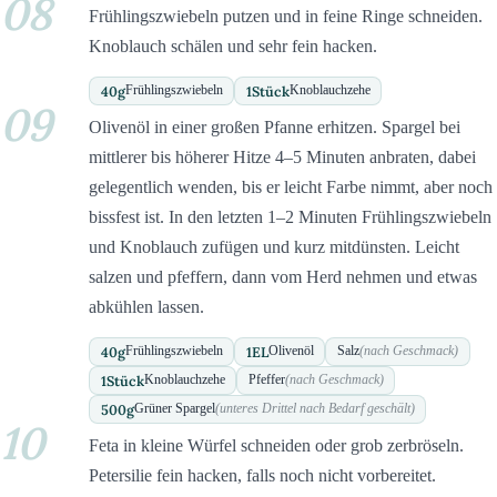
08
Frühlingszwiebeln putzen und in feine Ringe schneiden.
Knoblauch schälen und sehr fein hacken.
40
g
1
Stück
Frühlingszwiebeln
Knoblauchzehe
09
Olivenöl in einer großen Pfanne erhitzen. Spargel bei
mittlerer bis höherer Hitze 4–5 Minuten anbraten, dabei
gelegentlich wenden, bis er leicht Farbe nimmt, aber noch
bissfest ist. In den letzten 1–2 Minuten Frühlingszwiebeln
und Knoblauch zufügen und kurz mitdünsten. Leicht
salzen und pfeffern, dann vom Herd nehmen und etwas
abkühlen lassen.
40
g
1
EL
Frühlingszwiebeln
Olivenöl
Salz
(nach Geschmack)
1
Stück
Knoblauchzehe
Pfeffer
(nach Geschmack)
500
g
Grüner Spargel
(unteres Drittel nach Bedarf geschält)
10
Feta in kleine Würfel schneiden oder grob zerbröseln.
Petersilie fein hacken, falls noch nicht vorbereitet.