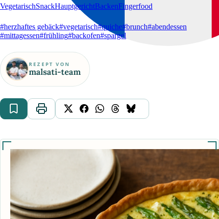
Vegetarisch
Snack
Hauptgericht
Backen
Fingerfood
#herzhaftes gebäck
#vegetarisch
#quiche
#brunch
#abendessen
#mittagessen
#frühling
#backofen
#spargel
REZEPT VON
malsati-team