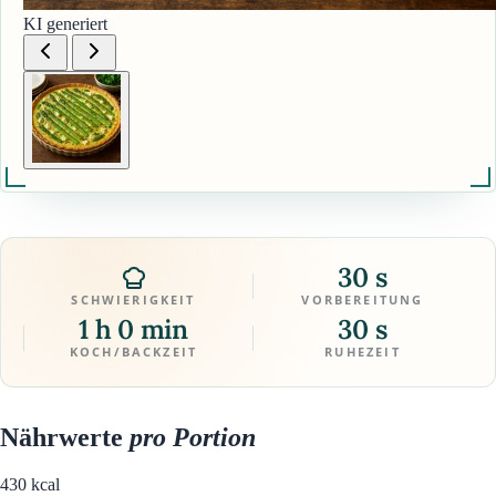
KI generiert
30 s
SCHWIERIGKEIT
VORBEREITUNG
1 h 0 min
30 s
KOCH/BACKZEIT
RUHEZEIT
Nährwerte
pro Portion
430
kcal