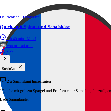
Deutschland · Frankreich
Quiche mit Spinat und Schafskäse
1 h 40 min
·
Mittel
von
malsati-team
Schließen
Zu Sammlung hinzufügen
"Quiche mit grünem Spargel und Feta" zu einer Sammlung hinzufügen
Lade Sammlungen...