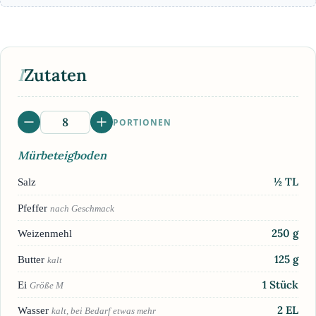
I
Zutaten
PORTIONEN
Mürbeteigboden
½
TL
Salz
Pfeffer
nach Geschmack
250
g
Weizenmehl
125
g
Butter
kalt
1
Stück
Ei
Größe M
2
EL
Wasser
kalt, bei Bedarf etwas mehr