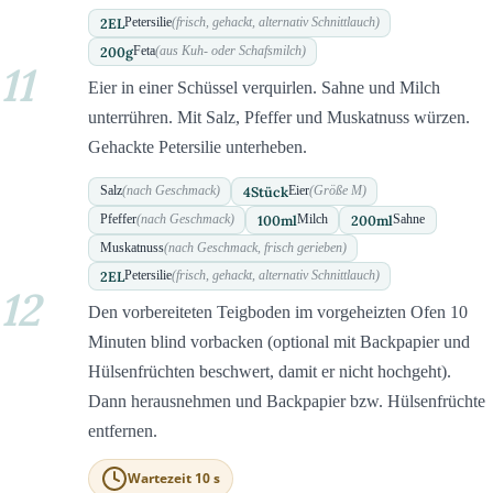
2
EL
Petersilie
(frisch, gehackt, alternativ Schnittlauch)
200
g
Feta
(aus Kuh- oder Schafsmilch)
11
Eier in einer Schüssel verquirlen. Sahne und Milch
unterrühren. Mit Salz, Pfeffer und Muskatnuss würzen.
Gehackte Petersilie unterheben.
4
Stück
Salz
(nach Geschmack)
Eier
(Größe M)
100
ml
200
ml
Pfeffer
(nach Geschmack)
Milch
Sahne
Muskatnuss
(nach Geschmack, frisch gerieben)
2
EL
Petersilie
(frisch, gehackt, alternativ Schnittlauch)
12
Den vorbereiteten Teigboden im vorgeheizten Ofen 10
Minuten blind vorbacken (optional mit Backpapier und
Hülsenfrüchten beschwert, damit er nicht hochgeht).
Dann herausnehmen und Backpapier bzw. Hülsenfrüchte
entfernen.
Wartezeit 10 s