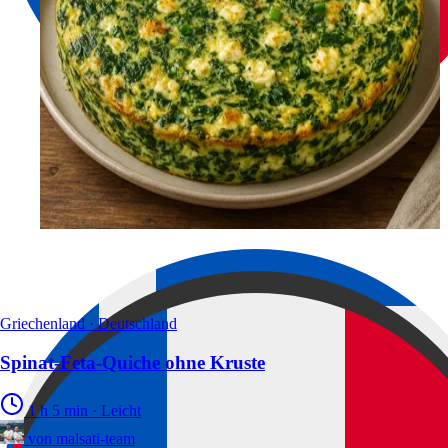
Griechenland · Deutschland
Spinat-Feta-Quiche ohne Kruste
1 h 5 min
·
Leicht
von
malsati-team