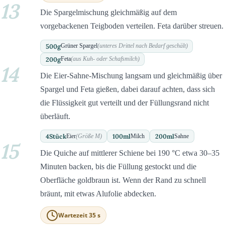
13
Die Spargelmischung gleichmäßig auf dem
vorgebackenen Teigboden verteilen. Feta darüber streuen.
500
g
Grüner Spargel
(unteres Drittel nach Bedarf geschält)
200
g
Feta
(aus Kuh- oder Schafsmilch)
14
Die Eier-Sahne-Mischung langsam und gleichmäßig über
Spargel und Feta gießen, dabei darauf achten, dass sich
die Flüssigkeit gut verteilt und der Füllungsrand nicht
überläuft.
4
Stück
100
ml
200
ml
Eier
(Größe M)
Milch
Sahne
15
Die Quiche auf mittlerer Schiene bei 190 °C etwa 30–35
Minuten backen, bis die Füllung gestockt und die
Oberfläche goldbraun ist. Wenn der Rand zu schnell
bräunt, mit etwas Alufolie abdecken.
Wartezeit 35 s