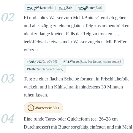
250
g
½
TL
125
g
Weizenmehl
Salz
Butter
(kalt)
02
Ei und kaltes Wasser zum Mehl-Butter-Gemisch geben
und alles zügig zu einem glatten Teig zusammendrücken,
nicht zu lange kneten. Falls der Teig zu trocken ist,
teelöffelweise etwas mehr Wasser zugeben. Mit Pfeffer
würzen.
1
Stück
2
EL
Ei
(Größe M)
Wasser
(kalt, bei Bedarf etwas mehr)
Pfeffer
(nach Geschmack)
03
Teig zu einer flachen Scheibe formen, in Frischhaltefolie
wickeln und im Kühlschrank mindestens 30 Minuten
ruhen lassen.
Wartezeit 30 s
04
Eine runde Tarte- oder Quicheform (ca. 26–28 cm
Durchmesser) mit Butter sorgfältig einfetten und mit Mehl