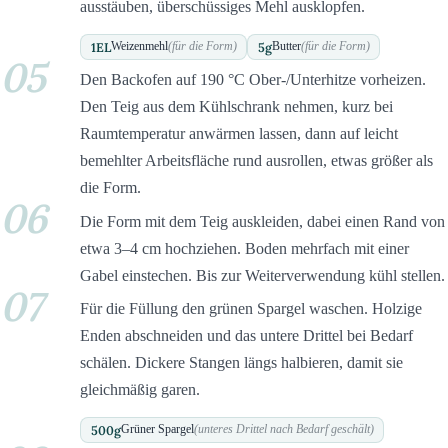
ausstäuben, überschüssiges Mehl ausklopfen.
1
EL
5
g
Weizenmehl
(für die Form)
Butter
(für die Form)
05
Den Backofen auf 190 °C Ober-/Unterhitze vorheizen.
Den Teig aus dem Kühlschrank nehmen, kurz bei
Raumtemperatur anwärmen lassen, dann auf leicht
bemehlter Arbeitsfläche rund ausrollen, etwas größer als
die Form.
06
Die Form mit dem Teig auskleiden, dabei einen Rand von
etwa 3–4 cm hochziehen. Boden mehrfach mit einer
Gabel einstechen. Bis zur Weiterverwendung kühl stellen.
07
Für die Füllung den grünen Spargel waschen. Holzige
Enden abschneiden und das untere Drittel bei Bedarf
schälen. Dickere Stangen längs halbieren, damit sie
gleichmäßig garen.
500
g
Grüner Spargel
(unteres Drittel nach Bedarf geschält)