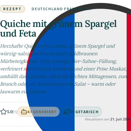
REZEPT
·
DEUTSCHLAND
·
FRANKREICH
Quiche mit grünem Spargel
und Feta
Herzhafte Quiche mit zartem, grünem Spargel und
würzig-salzigem Feta in einer goldbraunen
Mürbeteigkruste. Eine cremige Eier-Sahne-Füllung,
verfeinert mit frischen Kräutern und einer Prise Muskat,
umhüllt das Gemüse. Ideal als leichtes Mittagessen, zum
Brunch oder als Abendessen mit Salat – warm oder
lauwarm ein Genuss.
5.0
(1)
KI GENERIERT
VEGETARISCH
Aktualisiert am
21. Juli 2026