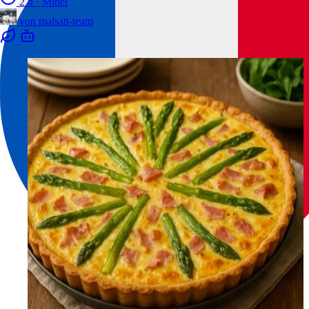
2 h
·
Mittel
von
malsati-team