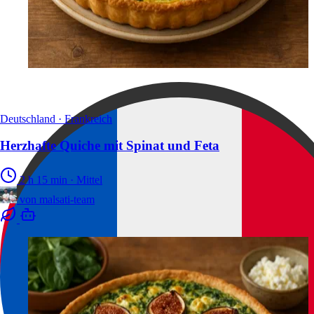
Deutschland · Frankreich
Herzhafte Quiche mit Spinat und Feta
2 h 15 min
·
Mittel
von
malsati-team