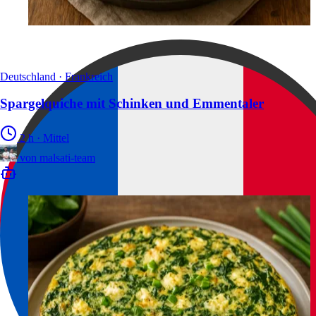
Deutschland · Frankreich
Spargelquiche mit Schinken und Emmentaler
2 h
·
Mittel
von
malsati-team