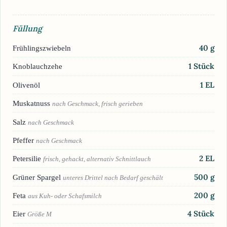
Füllung
40
g
Frühlingszwiebeln
1
Stück
Knoblauchzehe
1
EL
Olivenöl
Muskatnuss
nach Geschmack, frisch gerieben
Salz
nach Geschmack
Pfeffer
nach Geschmack
2
EL
Petersilie
frisch, gehackt, alternativ Schnittlauch
500
g
Grüner Spargel
unteres Drittel nach Bedarf geschält
200
g
Feta
aus Kuh- oder Schafsmilch
4
Stück
Eier
Größe M