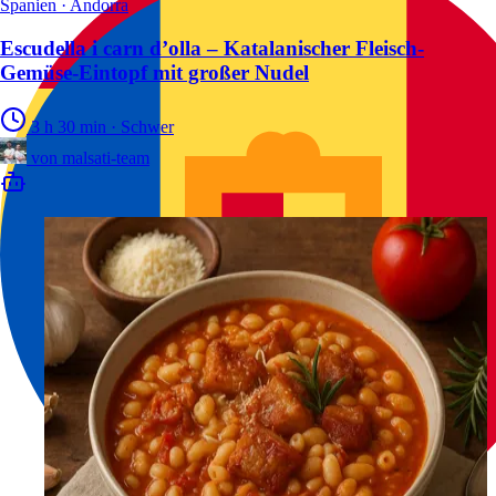
Spanien · Andorra
Escudella i carn d’olla – Katalanischer Fleisch-
Gemüse-Eintopf mit großer Nudel
3 h 30 min
·
Schwer
von
malsati-team