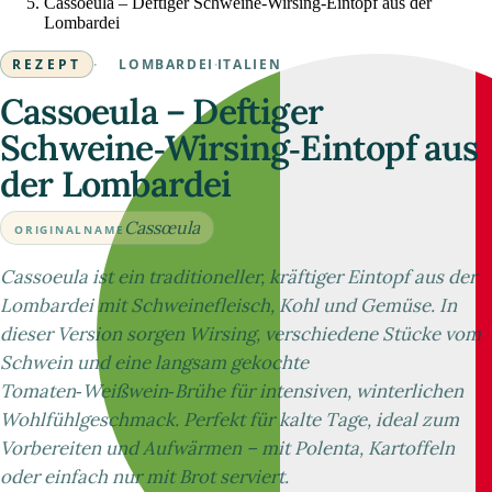
Cassoeula – Deftiger Schweine‑Wirsing‑Eintopf aus der
Lombardei
REZEPT
·
LOMBARDEI
·
ITALIEN
Cassoeula – Deftiger
Schweine‑Wirsing‑Eintopf aus
der Lombardei
Cassœula
ORIGINALNAME
Cassoeula ist ein traditioneller, kräftiger Eintopf aus der
Lombardei mit Schweinefleisch, Kohl und Gemüse. In
dieser Version sorgen Wirsing, verschiedene Stücke vom
Schwein und eine langsam gekochte
Tomaten‑Weißwein‑Brühe für intensiven, winterlichen
Wohlfühlgeschmack. Perfekt für kalte Tage, ideal zum
Vorbereiten und Aufwärmen – mit Polenta, Kartoffeln
oder einfach nur mit Brot serviert.