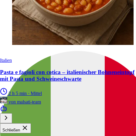
Italien
Pasta e fagioli con cotica – italienischer Bohneneintopf
mit Pasta und Schweineschwarte
2 h 5 min
·
Mittel
von
malsati-team
Schließen