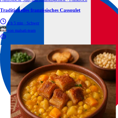
Traditionelles französisches Cassoulet
4 h 5 min
·
Schwer
von
malsati-team