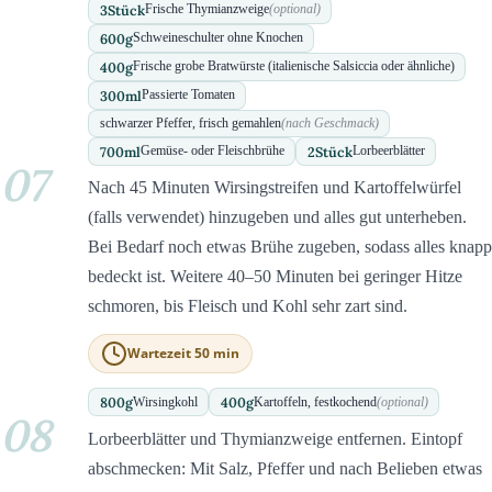
3
Stück
Frische Thymianzweige
(optional)
600
g
Schweineschulter ohne Knochen
400
g
Frische grobe Bratwürste (italienische Salsiccia oder ähnliche)
300
ml
Passierte Tomaten
schwarzer Pfeffer, frisch gemahlen
(nach Geschmack)
700
ml
2
Stück
Gemüse- oder Fleischbrühe
Lorbeerblätter
07
Nach 45 Minuten Wirsingstreifen und Kartoffelwürfel
(falls verwendet) hinzugeben und alles gut unterheben.
Bei Bedarf noch etwas Brühe zugeben, sodass alles knapp
bedeckt ist. Weitere 40–50 Minuten bei geringer Hitze
schmoren, bis Fleisch und Kohl sehr zart sind.
Wartezeit 50 min
800
g
400
g
Wirsingkohl
Kartoffeln, festkochend
(optional)
08
Lorbeerblätter und Thymianzweige entfernen. Eintopf
abschmecken: Mit Salz, Pfeffer und nach Belieben etwas