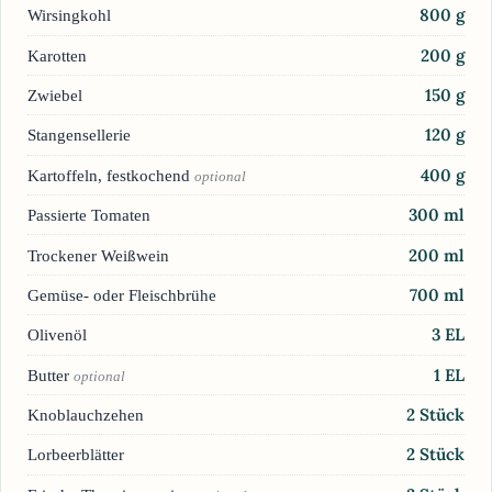
800
g
Wirsingkohl
200
g
Karotten
150
g
Zwiebel
120
g
Stangensellerie
400
g
Kartoffeln, festkochend
optional
300
ml
Passierte Tomaten
200
ml
Trockener Weißwein
700
ml
Gemüse- oder Fleischbrühe
3
EL
Olivenöl
1
EL
Butter
optional
2
Stück
Knoblauchzehen
2
Stück
Lorbeerblätter