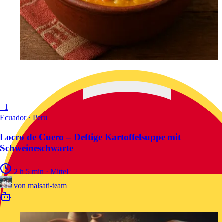
+1
Ecuador · Peru
Locro de Cuero – Deftige Kartoffelsuppe mit
Schweineschwarte
2 h 5 min
·
Mittel
von
malsati-team