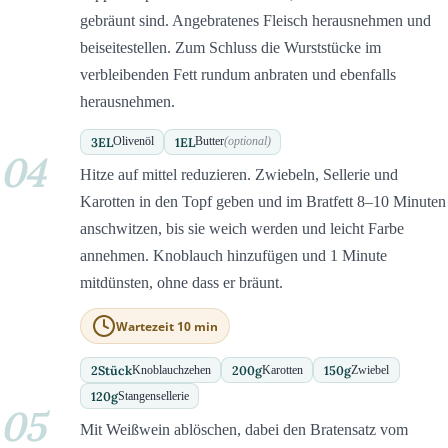
gebräunt sind. Angebratenes Fleisch herausnehmen und
beiseitestellen. Zum Schluss die Wurststücke im
verbleibenden Fett rundum anbraten und ebenfalls
herausnehmen.
3
EL
1
EL
Olivenöl
Butter
(optional)
04
Hitze auf mittel reduzieren. Zwiebeln, Sellerie und
Karotten in den Topf geben und im Bratfett 8–10 Minuten
anschwitzen, bis sie weich werden und leicht Farbe
annehmen. Knoblauch hinzufügen und 1 Minute
mitdünsten, ohne dass er bräunt.
Wartezeit 10 min
2
Stück
200
g
150
g
Knoblauchzehen
Karotten
Zwiebel
120
g
Stangensellerie
05
Mit Weißwein ablöschen, dabei den Bratensatz vom