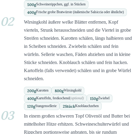
500
g
Schweinerippchen, ggf. in Stücken
400
g
Frische grobe Bratwürste (italienische Salsiccia oder ähnliche)
02
Wirsingkohl äußere welke Blätter entfernen, Kopf
vierteln, Strunk herausschneiden und die Viertel in grobe
Streifen schneiden. Karotten schälen, längs halbieren und
in Scheiben schneiden. Zwiebeln schälen und fein
würfeln. Sellerie waschen, Fäden abziehen und in kleine
Stücke schneiden. Knoblauch schälen und fein hacken.
Kartoffeln (falls verwendet) schälen und in grobe Würfel
schneiden.
200
g
800
g
Karotten
Wirsingkohl
400
g
150
g
Kartoffeln, festkochend
(optional)
Zwiebel
120
g
2
Stück
Stangensellerie
Knoblauchzehen
03
In einem großen schweren Topf Olivenöl und Butter bei
mittelhoher Hitze erhitzen. Schweineschulterwürfel und
Rippchen portionsweise anbraten, bis sie rundum