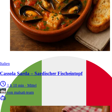
Italien
Cassola Sarda – Sardischer Fischeintopf
1 h 10 min
·
Mittel
von
malsati-team