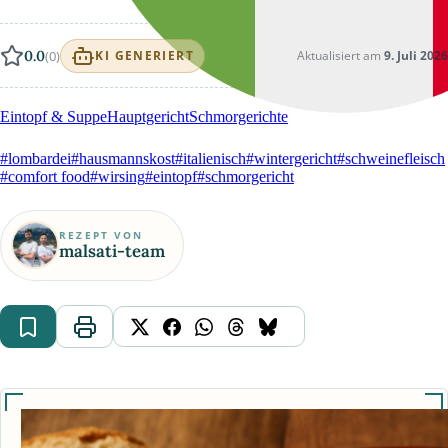
0.0
(0)
Aktualisiert am
9. Juli 2026
KI GENERIERT
Eintopf & Suppe
Hauptgericht
Schmorgerichte
#lombardei
#hausmannskost
#italienisch
#wintergericht
#schweinefleisch
#comfort food
#wirsing
#eintopf
#schmorgericht
REZEPT VON
malsati-team