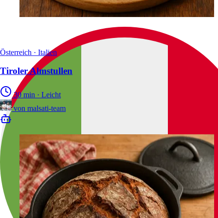
Österreich · Italien
Tiroler Almstullen
30 min
·
Leicht
von
malsati-team