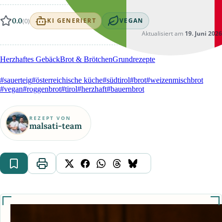
0.0
(0)
KI GENERIERT
VEGAN
Aktualisiert am
19. Juni 2026
Herzhaftes Gebäck
Brot & Brötchen
Grundrezepte
#sauerteig
#österreichische küche
#südtirol
#brot
#weizenmischbrot
#vegan
#roggenbrot
#tirol
#herzhaft
#bauernbrot
REZEPT VON
malsati-team