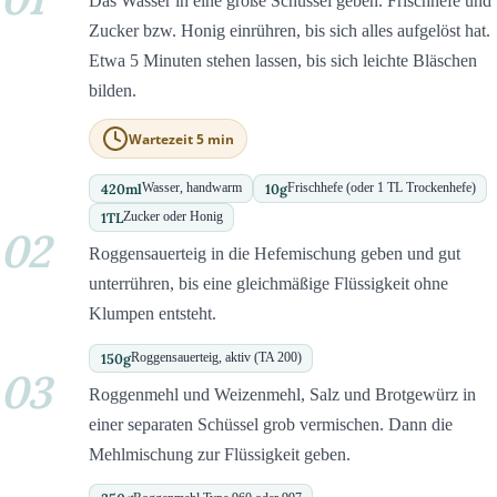
Das Wasser in eine große Schüssel geben. Frischhefe und
Zucker bzw. Honig einrühren, bis sich alles aufgelöst hat.
Etwa 5 Minuten stehen lassen, bis sich leichte Bläschen
bilden.
Wartezeit 5 min
420
ml
10
g
Wasser, handwarm
Frischhefe (oder 1 TL Trockenhefe)
1
TL
Zucker oder Honig
02
Roggensauerteig in die Hefemischung geben und gut
unterrühren, bis eine gleichmäßige Flüssigkeit ohne
Klumpen entsteht.
150
g
Roggensauerteig, aktiv (TA 200)
03
Roggenmehl und Weizenmehl, Salz und Brotgewürz in
einer separaten Schüssel grob vermischen. Dann die
Mehlmischung zur Flüssigkeit geben.