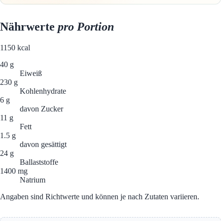
Nährwerte
pro Portion
1150
kcal
40 g
Eiweiß
230 g
Kohlenhydrate
6 g
davon Zucker
11 g
Fett
1.5 g
davon gesättigt
24 g
Ballaststoffe
1400 mg
Natrium
Angaben sind Richtwerte und können je nach Zutaten variieren.