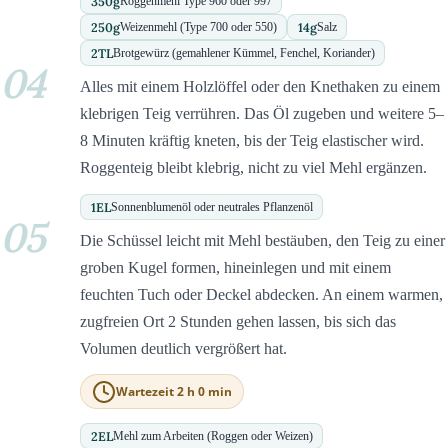
350
g
Roggenmehl Type 960 oder 997
250
g
14
g
Weizenmehl (Type 700 oder 550)
Salz
2
TL
Brotgewürz (gemahlener Kümmel, Fenchel, Koriander)
04
Alles mit einem Holzlöffel oder den Knethaken zu einem
klebrigen Teig verrühren. Das Öl zugeben und weitere 5–
8 Minuten kräftig kneten, bis der Teig elastischer wird.
Roggenteig bleibt klebrig, nicht zu viel Mehl ergänzen.
1
EL
Sonnenblumenöl oder neutrales Pflanzenöl
05
Die Schüssel leicht mit Mehl bestäuben, den Teig zu einer
groben Kugel formen, hineinlegen und mit einem
feuchten Tuch oder Deckel abdecken. An einem warmen,
zugfreien Ort 2 Stunden gehen lassen, bis sich das
Volumen deutlich vergrößert hat.
Wartezeit 2 h 0 min
2
EL
Mehl zum Arbeiten (Roggen oder Weizen)