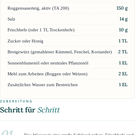
150
g
Roggensauerteig, aktiv (TA 200)
14
g
Salz
10
g
Frischhefe (oder 1 TL Trockenhefe)
1
TL
Zucker oder Honig
2
TL
Brotgewürz (gemahlener Kümmel, Fenchel, Koriander)
1
EL
Sonnenblumenöl oder neutrales Pflanzenöl
2
EL
Mehl zum Arbeiten (Roggen oder Weizen)
1
EL
Zusätzliches Wasser zum Bestreichen
ZUBEREITUNG
Schritt für
Schritt
01