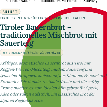
Tiroler Bauernbrot – traditionelles Mischbrot mit Sauerteig
REZEPT
·
TIROL
·
TRENTINO-SÜDTIROL
·
ÖSTERREICH
·
ITALIEN
Tiroler Bauernbrot –
traditionelles Mischbrot mit
Sauerteig
Tiroler Bauernbrot
ORIGINALNAME
Kräftiges, aromatisches Bauernbrot aus Tirol mit
Roggen‑Weizen-Mischteig, mildem Sauerteig und
typischer Brotgewürzmischung aus Kümmel, Fenchel und
Koriander. Die dunkle, rustikale Kruste und die saftige
Krume machen es zum idealen Alltagsbrot für Speck,
Käse oder süßen Aufstrich. Ein klassisches Brot der
alpinen Regionalküche.