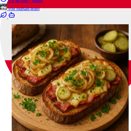
9 h 40 min
·
Mittel
von
malsati-team