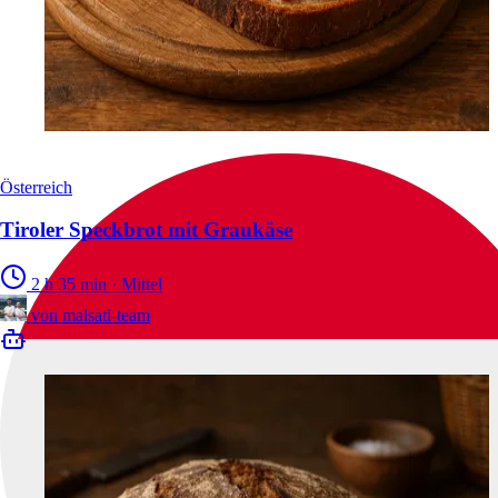
Österreich
Tiroler Speckbrot mit Graukäse
2 h 35 min
·
Mittel
von
malsati-team