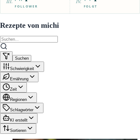
III.
IV.
FOLLOWER
FOLGT
Rezepte von michi
Suchen
Schwierigkeit
Ernährung
Zeit
Regionen
Schlagwörter
KI erstellt
Sortieren