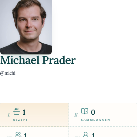
Michael Prader
@michi
1
0
I.
II.
REZEPT
SAMMLUNGEN
1
1