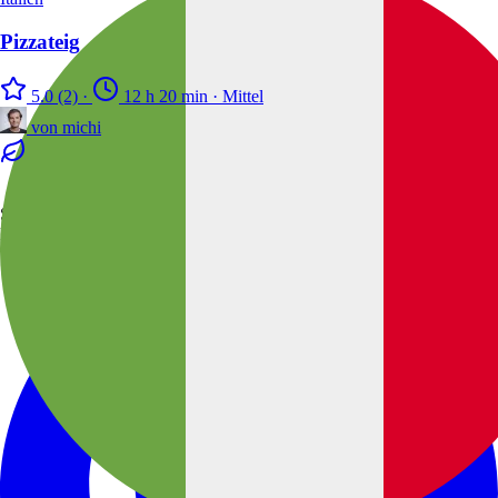
Pizzateig
5.0
(2)
·
12 h 20 min
·
Mittel
von
michi
Sag Hallo
Hier findest du uns